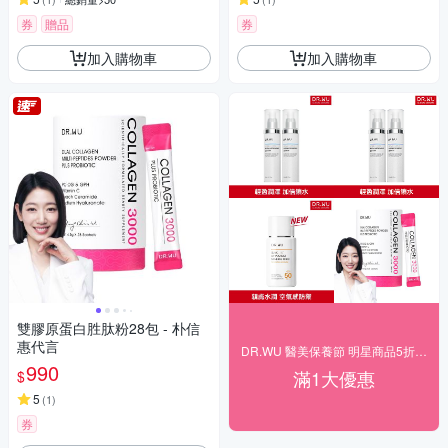
券
贈品
券
加入購物車
加入購物車
雙膠原蛋白胜肽粉28包 - 朴信
惠代言
DR.WU 醫美保養節 明星商品5折up
990
滿1大優惠
$
5
(
1
)
券