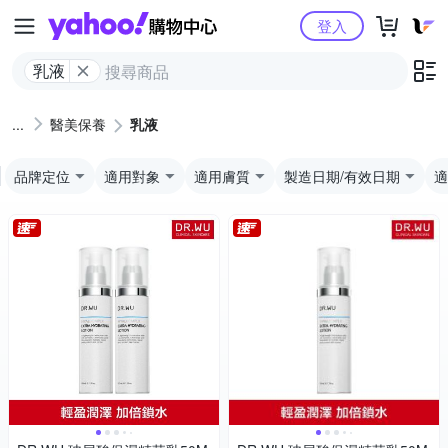
Yahoo購物中心
登入
乳液
醫美保養
乳液
品牌定位
適用對象
適用膚質
製造日期/有效日期
適