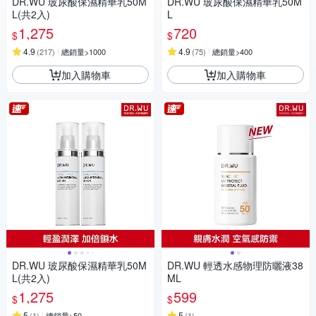
DR.WU 玻尿酸保濕精華乳50M
DR.WU 玻尿酸保濕精華乳50M
L(共2入)
L
1,275
720
$
$
4.9
4.9
(
217
)
總銷量>1000
(
75
)
總銷量>400
加入購物車
加入購物車
DR.WU 玻尿酸保濕精華乳50M
DR.WU 輕透水感物理防曬液38
L(共2入)
ML
1,275
599
$
$
5
5
(
1
)
總銷量>50
(
1
)