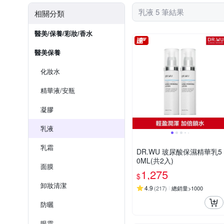
乳液 5 筆結果
相關分類
醫美/保養/彩妝/香水
醫美保養
化妝水
精華液/安瓶
凝膠
乳液
乳霜
DR.WU 玻尿酸保濕精華乳5
0ML(共2入)
面膜
1,275
$
卸妝清潔
4.9
(
217
)
總銷量>1000
防曬
眼霜