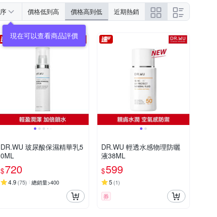
序
價格低到高
價格高到低
近期熱銷
現在可以查看商品評價
DR.WU 玻尿酸保濕精華乳5
DR.WU 輕透水感物理防曬
0ML
液38ML
720
599
$
$
4.9
5
(
75
)
總銷量>400
(
1
)
券