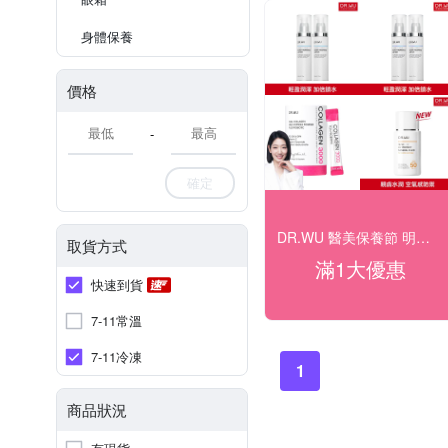
身體保養
價格
-
確定
DR.WU 醫美保養節 明星商品5折up
取貨方式
滿1大優惠
快速到貨
7-11常溫
7-11冷凍
1
商品狀況