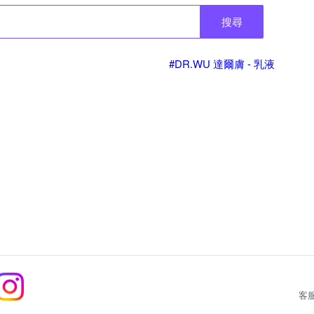
搜尋
#DR.WU 達爾膚 - 乳液
客