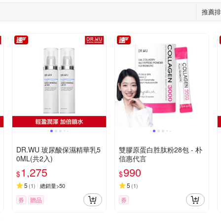
推薦排
DR.WU 玻尿酸保濕精華乳5
雙膠原蛋白胜肽粉28包 - 朴
0ML(共2入)
信惠代言
1,275
990
$
$
5
5
(
1
)
總銷量>50
(
1
)
券
贈品
券