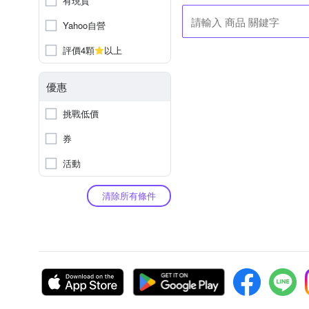
有現貨
Yahoo自營
評價4顆
以上
優惠
挑戰低價
券
活動
清除所有條件