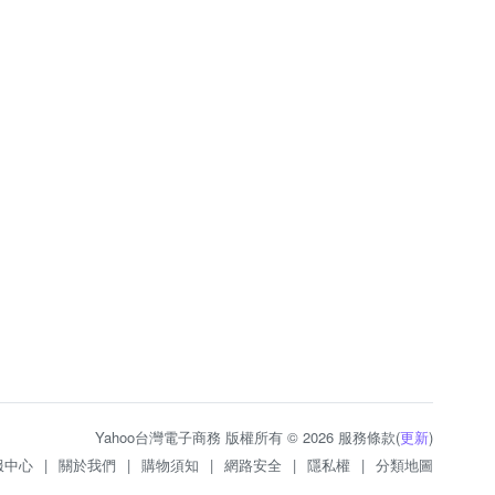
Yahoo台灣電子商務 版權所有 © 2026 服務條款(
更新
)
服中心
|
關於我們
|
購物須知
|
網路安全
|
隱私權
|
分類地圖