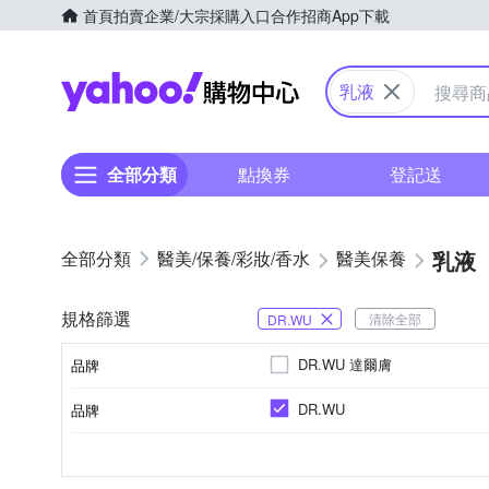
首頁
拍賣
企業/大宗採購入口
合作招商
App下載
Yahoo購物中心
乳液
全部分類
點換券
登記送
乳液
醫美/保養/彩妝/香水
醫美保養
規格篩選
清除全部
DR.WU
DR.WU 達爾膚
品牌
DR.WU
品牌
品牌名稱
醫美/藥局
大人
各種肌膚
保存期限3年、製造日期或有效
臉部眼部
乳液/乳霜/日霜/晚霜
身體保養
化妝水
品牌定位
適用對象
適用膚質
製造日期/有效日期
適用部位
品類
品牌名稱