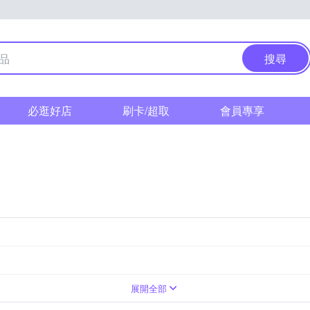
搜尋
必逛好店
刷卡/超取
會員專享
期限，請詳見產品包裝標示
/青春露/導入液
隔離防曬
保存期限2年、製造日期或有效期限，請詳見
展開全部