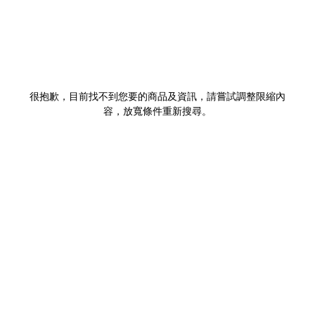
很抱歉，目前找不到您要的商品及資訊，請嘗試調整限縮內
容，放寬條件重新搜尋。