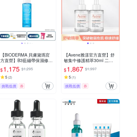
【BIODERMA 貝膚黛瑪官
【Avene雅漾官方直營】舒
方直營】B3藍繃帶保濕修復
敏集中修護精萃30ml 二入
精華 30ml
組
1,175
1,867
$1,295
$1,997
$
$
5
5
(
2
)
(
1
)
挑戰低價
券
挑戰低價
券