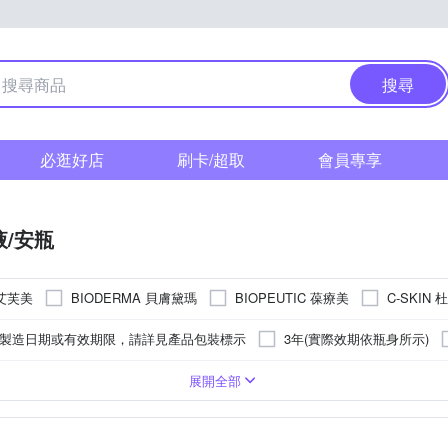
搜尋
必逛好店
刷卡/超取
會員專享
液/安瓶
 艾芙美
BIODERMA 貝膚黛瑪
BIOPEUTIC 葆療美
C-SKIN 
RAN 麗珠蘭
其他品牌
理膚寶水
SKIN1004
、製造日期或有效期限，請詳見產品包裝標示
3年(實際效期依瓶身所示)
為主；溫和版：3年,實際依外包裝標示為主
實際依外包裝標示為主
霜
乾性肌膚
化妝水/青春露/導入液
敏感性肌膚
修護霜
去角質
展開全部