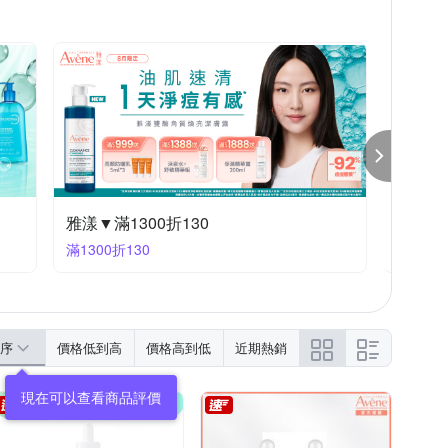
韓國熱銷醫美品牌全館3折起
滿99享84折
序
價格低到高
價格高到低
近期熱銷