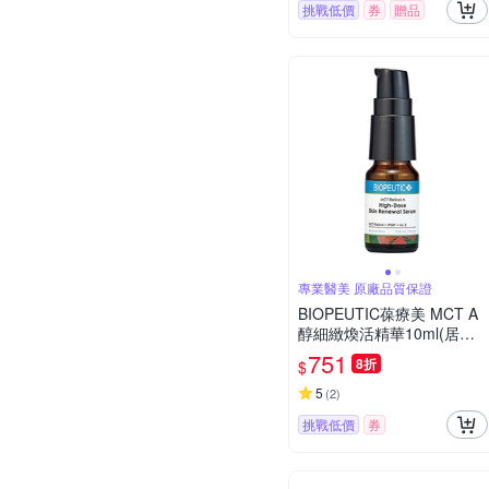
挑戰低價
券
贈品
專業醫美 原廠品質保證
BIOPEUTIC葆療美 MCT A
醇細緻煥活精華10ml(居家
型)
751
8折
$
5
(
2
)
挑戰低價
券