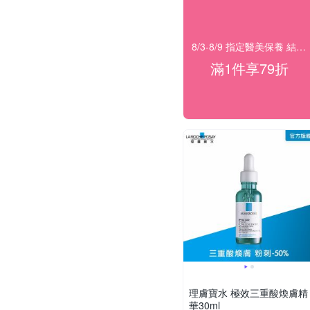
8/3-8/9 指定醫美保養 結帳79折
滿1件享79折
理膚寶水 極效三重酸煥膚精
華30ml