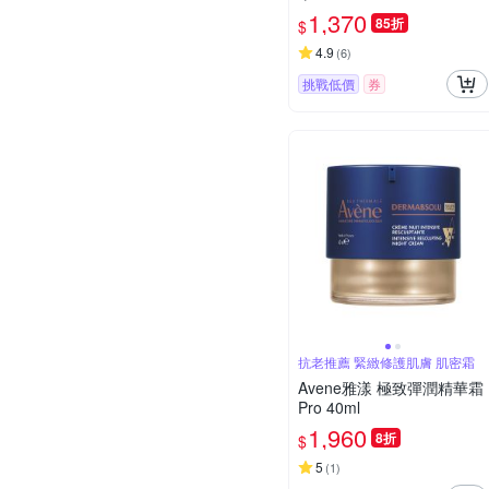
1,370
85折
$
4.9
(
6
)
挑戰低價
券
抗老推薦 緊緻修護肌膚 肌密霜
Avene雅漾 極致彈潤精華霜
Pro 40ml
1,960
8折
$
5
(
1
)