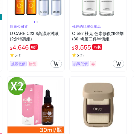
原廠公司貨
極佳的肌膚保養品
U CARE C23.8高濃縮純液
C-Skin杜克 色素修復加強劑
(2盒特惠組)
(30ml)第二件半價組
4,646
3,555
8折
79折
$
$
5
5
(
1
)
(
1
)
挑戰低價
贈品
挑戰低價
券