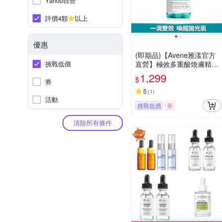
Yahoo自營
評價4顆
以上
優惠
(即期品)【Avene雅漾官方
挑戰低價
直營】極效多重酸煥膚精萃
30ml-效期至2027/1/1
1,299
$
券
5
(
1
)
活動
挑戰低價
券
清除所有條件