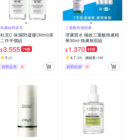
肌膚絲滑柔亮
三重酸有感煥膚
杜克C 保濕B5凝膠(30ml)第
理膚寶水 極效三重酸煥膚精
二件半價組
華30ml 煥膚無瑕組
3,555
1,370
79折
85折
$
$
5
4.7
(
2
)
(
28
)
總銷量>100
挑戰低價
券
挑戰低價
券