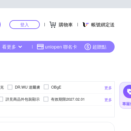
購物車
帳號綁定送
登入
看更多
uniopen 聯名卡
超贈點
杜克
DR.WU 達爾膚
OBgE
更多
詳見商品外包裝顯示
有效期限2027.02.01
更多
1095天
依包裝上所示
3年