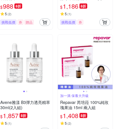
型)
988
1,186
8折
8折
$
$
5
5
(
2
)
(
1
)
挑戰低價
券
贈品
挑戰低價
券
加一滴 保養大升級
Avene雅漾 B3彈力透亮精萃
Repavar 芮培菈 100%純玫
30ml(2入組)
瑰果油 15ml 兩入組
1,857
1,408
8折
8折
$
$
5
5
(
1
)
(
2
)