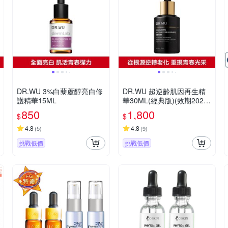
DR.WU 3%白藜蘆醇亮白修
DR.WU 超逆齡肌因再生精
護精華15ML
華30ML(經典版)(效期2028
01)
850
1,800
$
$
4.8
4.8
(
5
)
(
9
)
挑戰低價
挑戰低價