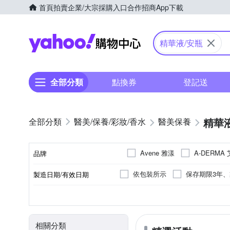
首頁
拍賣
企業/大宗採購入口
合作招商
App下載
Yahoo購物中心
精華液/安瓶
全部分類
點換券
登記送
精華
醫美/保養/彩妝/香水
醫美保養
Avene 雅漾
A-DERMA
品牌
Repavar 芮培菈
REJU
依包裝所示
保存期限3年
製造日期/有效日期
品牌名稱
一般版：2年,實際依外包裝標示
醫美/藥局
精華液
各種肌膚
大人
臉部眼部
乳液/乳霜/日霜/晚
油性肌膚
開架
品牌定位
品類
適用膚質
適用對象
適用部位
相關分類