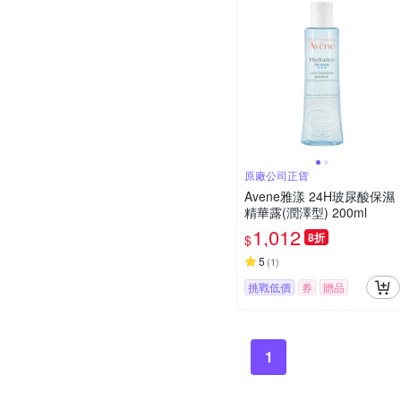
原廠公司正貨
Avene雅漾 24H玻尿酸保濕
精華露(潤澤型) 200ml
1,012
8折
$
5
(
1
)
挑戰低價
券
贈品
1