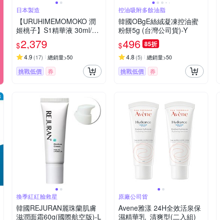
日本製造
控油吸附多餘油脂
【URUHIMEMOMOKO 潤
韓國OBgE絲絨凝凍控油蜜
姬桃子】S1精華液 30ml/瓶
粉餅5g (台灣公司貨)-Y
2入組 (10%菸鹼醯胺、積雪
2,379
496
85折
$
$
草)
4.9
4.8
(
17
)
總銷量>50
(
5
)
總銷量>50
挑戰低價
券
挑戰低價
券
換季紅紅臉救星
原廠公司貨
韓國REJURAN麗珠蘭肌膚
Avene雅漾 24H全效活泉保
滋潤面霜60g(國際航空版)-L
濕精華乳_清爽型(二入組)