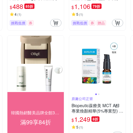
488
1,106
85折
79折
$
$
4
5
(
1
)
(
1
)
挑戰低價
券
挑戰低價
券
贈品
原廠公司正貨
Biopeutic葆療美 MCT A醇
專業煥顏精華(5%專業型) 1
韓國熱銷醫美品牌全館3折起
0ml
1,249
8折
$
滿99享84折
5
(
1
)