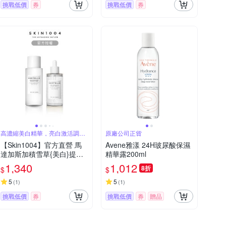
挑戰低價
券
挑戰低價
券
高濃縮美白精華，亮白激活調整
原廠公司正貨
肌膚
【Skin1004】官方直營 馬
Avene雅漾 24H玻尿酸保濕
達加斯加積雪草{美白}提亮
精華露200ml
組合(微粒精華液100ml+活
1,340
1,012
8折
$
$
膚水210ml)
5
5
(
1
)
(
1
)
挑戰低價
券
挑戰低價
券
贈品