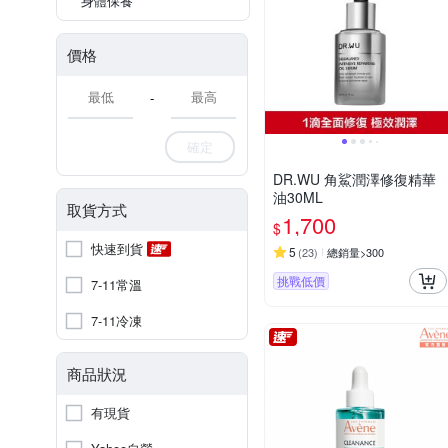
身體保養
價格
-
確定
DR.WU 角鯊潤澤修復精華
油30ML
取貨方式
1,700
$
快速到貨
5
(
23
)
總銷量>300
挑戰低價
7-11常溫
7-11冷凍
商品狀況
有現貨