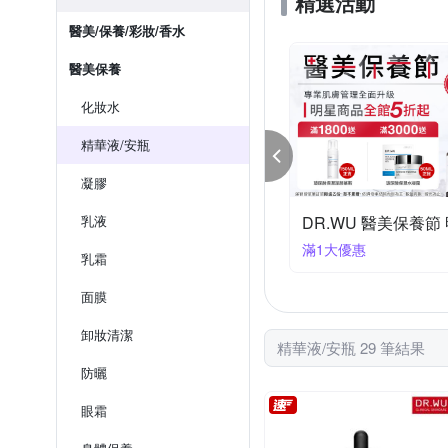
精選活動
醫美/保養/彩妝/香水
醫美保養
化妝水
精華液/安瓶
凝膠
黛瑪★指定品滿1099折120
乳液
雅漾▼滿1300折130
99折120
滿1300折130
乳霜
面膜
卸妝清潔
精華液/安瓶 29 筆結果
防曬
眼霜