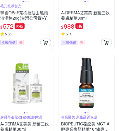
毛孔乾淨發光
韓國OBgE茶樹控油去黑頭
A-DERMA艾芙美 新葉三效
清潔棒20g(台灣公司貨)-Y
養膚精華30ml
572
988
85折
8折
$
$
5
5
(
2
)
(
1
)
挑戰低價
券
挑戰低價
券
膚質再進化-舒敏/修護/保濕
專業醫美 原廠品質保證
A-DERMA艾芙美 新葉三效
BIOPEUTIC葆療美 MCT A
養膚精華30ml
醇專業煥顏精華10ml(專業