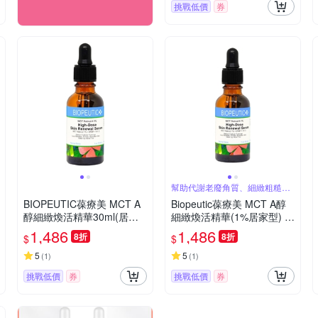
挑戰低價
券
幫助代謝老廢角質、細緻粗糙老
皮
BIOPEUTIC葆療美 MCT A
Biopeutic葆療美 MCT A醇
醇細緻煥活精華30ml(居家
細緻煥活精華(1%居家型) 3
型)
0ml
1,486
1,486
8折
8折
$
$
5
5
(
1
)
(
1
)
挑戰低價
券
挑戰低價
券