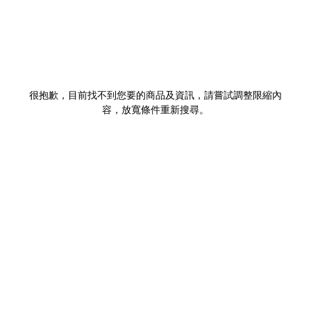
很抱歉，目前找不到您要的商品及資訊，請嘗試調整限縮內
容，放寬條件重新搜尋。