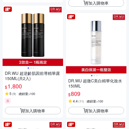
加入購物車
DR.WU 超逆齡肌因前導精華露
150ML(共2入)
DR.WU 超微C美白精華化妝水
1,800
150ML
$
809
5
(
9
)
總銷量>100
$
券
4.4
(
11
)
總銷量>100
加入購物車
加入購物車