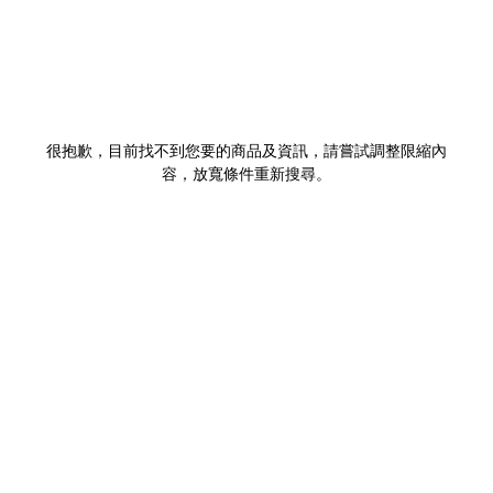
很抱歉，目前找不到您要的商品及資訊，請嘗試調整限縮內
容，放寬條件重新搜尋。