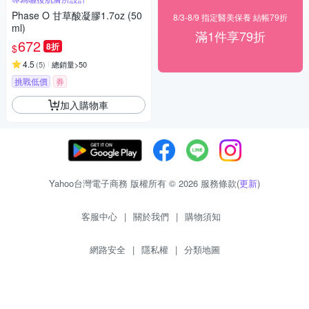
Phase O 甘草酸凝膠1.7oz (50
8/3-8/9 指定醫美保養 結帳79折
ml)
滿1件享79折
672
8折
$
4.5
(
5
)
總銷量>50
挑戰低價
券
加入購物車
Yahoo台灣電子商務 版權所有 © 2026 服務條款(
更新
)
客服中心
|
關於我們
|
購物須知
網路安全
|
隱私權
|
分類地圖