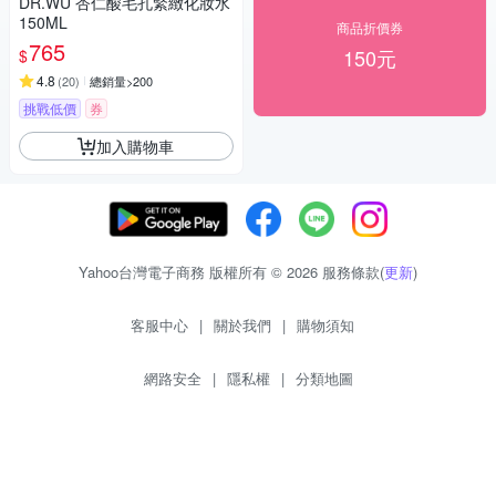
DR.WU 杏仁酸毛孔緊緻化妝水
150ML
商品折價券
765
150元
$
4.8
(
20
)
總銷量>200
挑戰低價
券
加入購物車
Yahoo台灣電子商務 版權所有 © 2026 服務條款(
更新
)
客服中心
|
關於我們
|
購物須知
網路安全
|
隱私權
|
分類地圖