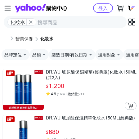
Yahoo購物中心
登入
化妝水
醫美保養
化妝水
品牌定位
品類
製造日期/有效日期
適用對象
適用膚
DR.WU 玻尿酸保濕精華(經典版)化妝水150ML
(共2入)
1,200
$
4.9
(
168
)
總銷量>900
DR.WU 玻尿酸保濕精華化妝水150ML(經典版)
680
$