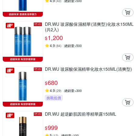
4.9
(
43
)
總銷量>500
DR.WU 玻尿酸保濕精華(清爽型)化妝水150ML
(共2入)
1,200
$
4.9
(
84
)
總銷量>500
DR.WU 玻尿酸保濕精華化妝水150ML(清爽型)
680
$
4.9
(
29
)
總銷量>300
挑戰低價
DR.WU 超逆齡肌因前導精華露150ML
999
$
5
(
12
)
總銷量>100