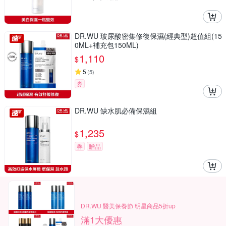
DR.WU 玻尿酸密集修復保濕(經典型)超值組(15
0ML+補充包150ML)
1,110
$
5
(
5
)
券
DR.WU 缺水肌必備保濕組
1,235
$
券
贈品
DR.WU 醫美保養節 明星商品5折up
滿1大優惠