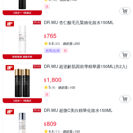
券
DR.WU 杏仁酸毛孔緊緻化妝水150ML
765
$
4.8
(
20
)
總銷量>200
挑戰低價
券
DR.WU 超逆齡肌因前導精華露150ML(共2入)
1,800
$
5
(
9
)
總銷量>100
券
DR.WU 超微C美白精華化妝水150ML
809
$
4.4
(
11
)
總銷量>100