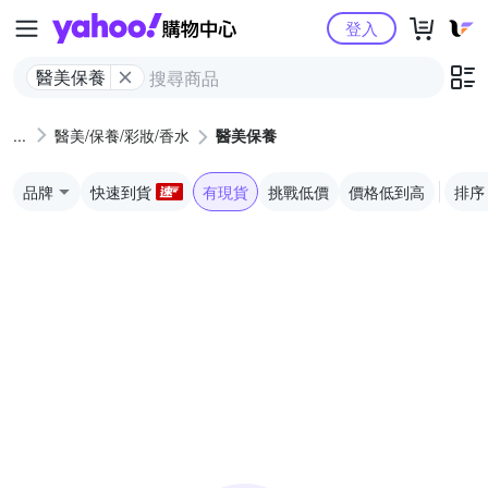
Yahoo購物中心
登入
醫美保養
醫美/保養/彩妝/香水
醫美保養
品牌
快速到貨
有現貨
挑戰低價
價格低到高
排序