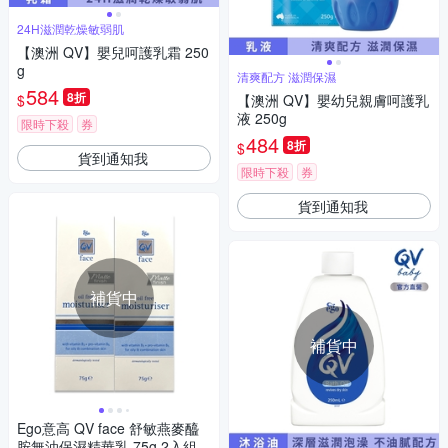
24H滋潤乾燥敏弱肌
【澳洲 QV】嬰兒呵護乳霜 250
g
清爽配方 滋潤保濕
584
8折
$
【澳洲 QV】嬰幼兒親膚呵護乳
液 250g
限時下殺
券
484
8折
$
貨到通知我
限時下殺
券
貨到通知我
補貨中
補貨中
Ego意高 QV face 舒敏燕麥醯
胺無油保濕精華乳 75g 2入組