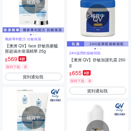
補貨中
補貨中
獨家專利配方 抗敏保濕
【澳洲 QV】face 舒敏燕麥醯
胺超涵水保濕精華 25g
24H滋潤乾燥敏弱肌
569
8折
$
【澳洲 QV】舒敏加護乳霜 250
g
限時下殺
券
655
8折
$
貨到通知我
限時下殺
券
貨到通知我
補貨中