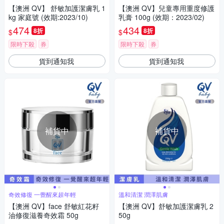
【澳洲 QV】 舒敏加護潔膚乳 1
【澳洲 QV】兒童專用重度修護
kg 家庭號 (效期:2023/10)
乳膏 100g (效期：2023/02)
474
434
8折
8折
$
$
限時下殺
券
限時下殺
券
貨到通知我
貨到通知我
補貨中
補貨中
奇效修復 一覺醒來超年輕
溫和清潔 潤澤肌膚
【澳洲 QV】face 舒敏紅花籽
【澳洲 QV】舒敏加護潔膚乳 2
油修復滋養奇效霜 50g
50g