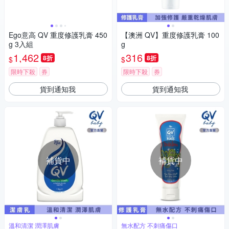
Ego意高 QV 重度修護乳膏 450
【澳洲 QV】重度修護乳膏 100
g 3入組
g
1,462
316
8折
8折
$
$
限時下殺
券
限時下殺
券
貨到通知我
貨到通知我
補貨中
補貨中
溫和清潔 潤澤肌膚
無水配方 不刺痛傷口