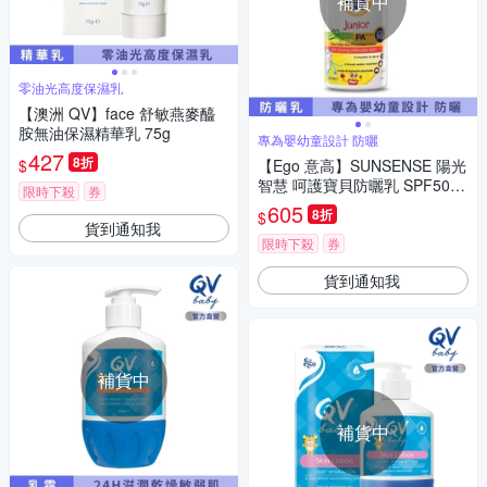
補貨中
零油光高度保濕乳
【澳洲 QV】face 舒敏燕麥醯
胺無油保濕精華乳 75g
專為嬰幼童設計 防曬
427
8折
$
【Ego 意高】SUNSENSE 陽光
智慧 呵護寶貝防曬乳 SPF50+‧
限時下殺
券
PA++++ 50ml (效期：2023/04)
605
8折
$
貨到通知我
限時下殺
券
貨到通知我
補貨中
補貨中