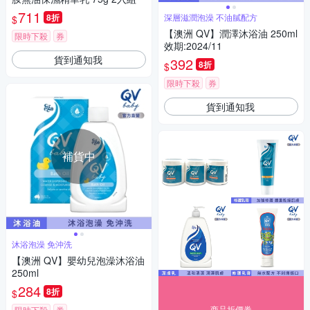
711
8折
深層滋潤泡澡 不油膩配方
$
【澳洲 QV】潤澤沐浴油 250ml
限時下殺
券
效期:2024/11
貨到通知我
392
8折
$
限時下殺
券
貨到通知我
補貨中
沐浴泡澡 免沖洗
【澳洲 QV】嬰幼兒泡澡沐浴油
250ml
284
8折
$
商品折價券
限時下殺
券