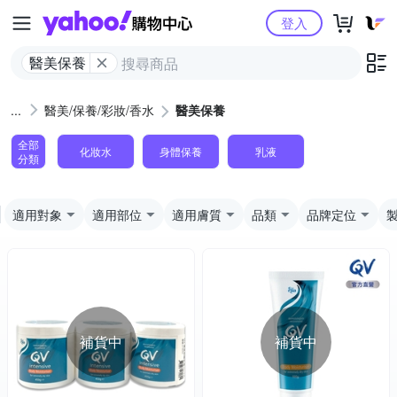
Yahoo購物中心
登入
醫美保養
醫美/保養/彩妝/香水
醫美保養
全部
化妝水
身體保養
乳液
分類
適用對象
適用部位
適用膚質
品類
品牌定位
補貨中
補貨中