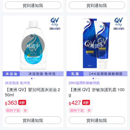
貨到通知我
貨到通知我
補貨中
補貨中
沐浴泡澡 免沖洗
24H滋潤乾燥敏弱肌
【澳洲 QV】嬰兒呵護沐浴油 2
【澳洲 QV】舒敏加護乳霜 100
50ml
g
363
427
8折
8折
$
$
限時下殺
券
限時下殺
券
貨到通知我
貨到通知我