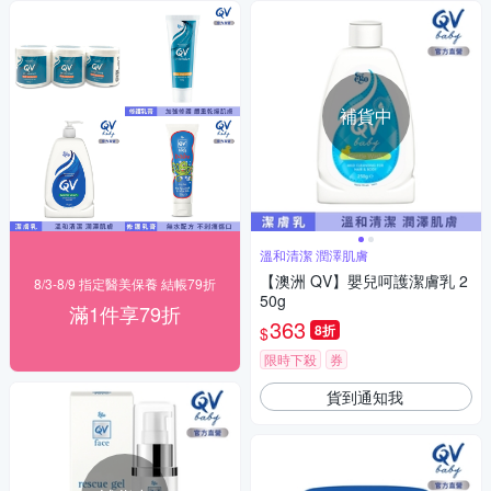
補貨中
溫和清潔 潤澤肌膚
【澳洲 QV】嬰兒呵護潔膚乳 2
8/3-8/9 指定醫美保養 結帳79折
50g
滿1件享79折
363
8折
$
限時下殺
券
貨到通知我