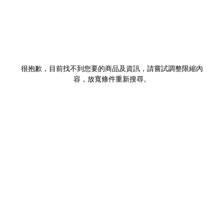
很抱歉，目前找不到您要的商品及資訊，請嘗試調整限縮內
容，放寬條件重新搜尋。