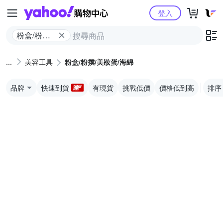
Yahoo購物中心
登入
粉盒/粉撲/
美妝蛋/海
綿
美容工具
粉盒/粉撲/美妝蛋/海綿
品牌
快速到貨
有現貨
挑戰低價
價格低到高
排序