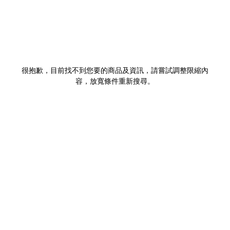
很抱歉，目前找不到您要的商品及資訊，請嘗試調整限縮內
容，放寬條件重新搜尋。