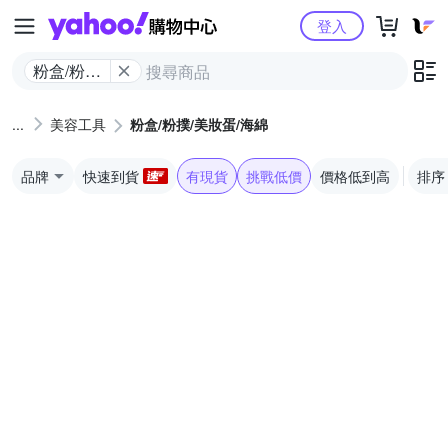
Yahoo購物中心
登入
粉盒/粉撲/
美妝蛋/海
綿
美容工具
粉盒/粉撲/美妝蛋/海綿
品牌
快速到貨
有現貨
挑戰低價
價格低到高
排序