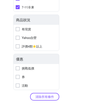
7-11冷凍
商品狀況
有現貨
Yahoo自營
評價4顆
以上
優惠
挑戰低價
券
活動
清除所有條件