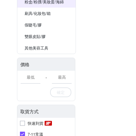
粉盒/粉撲/美妝蛋/海綿
刷具/化妝包/箱
假睫毛/膠
雙眼皮貼/膠
其他美容工具
價格
-
確定
取貨方式
快速到貨
7-11常溫