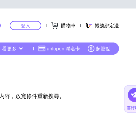
購物車
帳號綁定送
登入
看更多
uniopen 聯名卡
超贈點
內容，放寬條件重新搜尋。