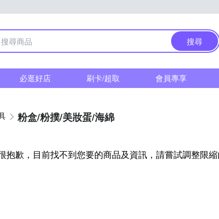
搜尋
必逛好店
刷卡/超取
會員專享
粉盒/粉撲/美妝蛋/海綿
具
很抱歉，目前找不到您要的商品及資訊，請嘗試調整限縮