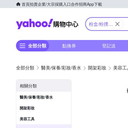
首頁
拍賣
企業/大宗採購入口
合作招商
App下載
Yahoo購物中心
粉盒/粉撲/
美妝蛋/海綿
全部分類
點換券
登記送
醫美/保養/彩妝/香水
開架彩妝
美容工
相關分類
醫美/保養/彩妝/香水
開架彩妝
美容工具