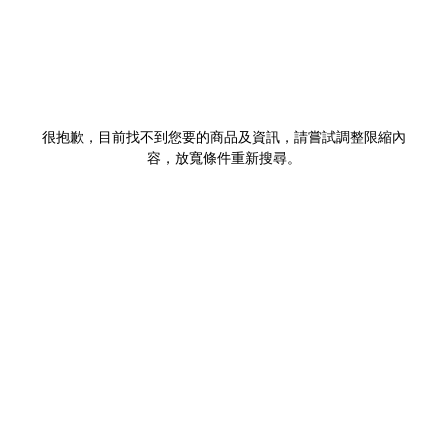
很抱歉，目前找不到您要的商品及資訊，請嘗試調整限縮內
容，放寬條件重新搜尋。