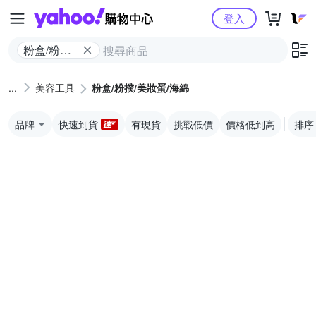
Yahoo購物中心
登入
粉盒/粉撲/
美妝蛋/海
綿
美容工具
粉盒/粉撲/美妝蛋/海綿
品牌
快速到貨
有現貨
挑戰低價
價格低到高
排序