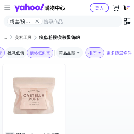
Yahoo購物中心
登入
粉盒/粉撲/
美妝蛋/海
綿
美容工具
粉盒/粉撲/美妝蛋/海綿
貨
挑戰低價
價格低到高
商品品類
排序
更多篩選條件