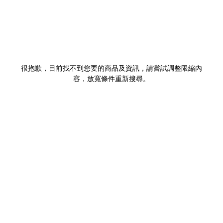
很抱歉，目前找不到您要的商品及資訊，請嘗試調整限縮內
容，放寬條件重新搜尋。