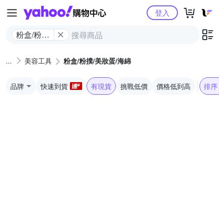
Yahoo購物中心
登入
粉盒/粉撲/
美妝蛋/海
綿
美容工具
粉盒/粉撲/美妝蛋/海綿
品牌
快速到貨
有現貨
挑戰低價
價格低到高
排序