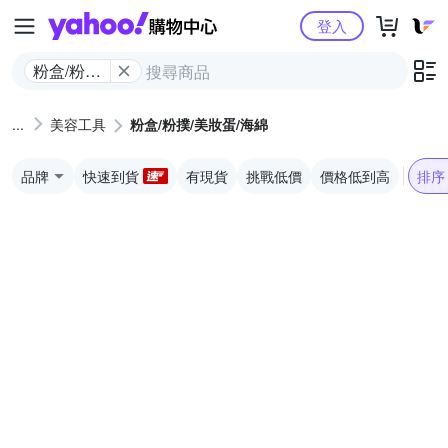
Yahoo購物中心
登入
粉盒/粉撲/
美妝蛋/海
綿
美容工具
粉盒/粉撲/美妝蛋/海綿
品牌
快速到貨
有現貨
挑戰低價
價格低到高
排序