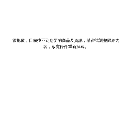
很抱歉，目前找不到您要的商品及資訊，請嘗試調整限縮內
容，放寬條件重新搜尋。