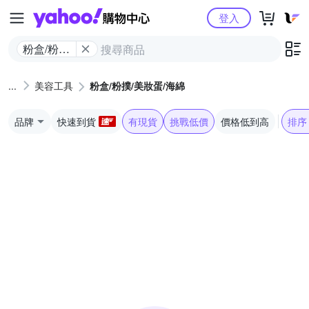
Yahoo購物中心
登入
粉盒/粉撲/
美妝蛋/海
綿
美容工具
粉盒/粉撲/美妝蛋/海綿
品牌
快速到貨
有現貨
挑戰低價
價格低到高
排序