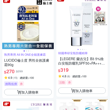
韓國專研安瓶防曬精華
熟男專用 AII IN ONE全能護膚霜
【LEGERE 蘭吉兒】B3 5%煥
LUCIDO倫士度 男性全效護膚
白安瓶防曬乳SPF50+PA++++
霜90g
35ml
319
270
$
$299
$
4.8
(
6
)
總銷量>100
4.9
(
15
)
總銷量>100
活動
券
挑戰低價
券
加入購物車
加入購物車