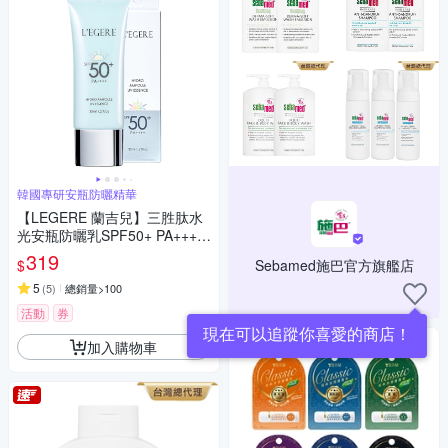
韓國專研安瓶防曬精華
【LEGERE 蘭吉兒】三胜肽水
光安瓶防曬乳SPF50+ PA++++
35ml
319
$
Sebamed施巴官方旗艦店
5
(
5
)
總銷量>100
活動
券
現在可以追蹤你喜愛的商店！
加入購物車