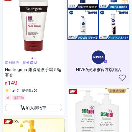
深層滋潤，長效保濕
Neutrogena 露得清護手霜 56g
NIVEA妮維雅官方旗艦店
有香
149
$
4.9
(
5
)
總銷量>50
券
滿額贈
加入購物車