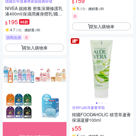
159
$
德國百年護膚專家妮維雅研發
NIVEA 妮維雅 密集深層修護乳
5
(
13
)
總銷量>50
液400ml(保濕潤膚身體乳/國民
券
乳液/舒緩保濕乳)
195
86折
$
加入購物車
4.7
(
12
)
總銷量>50
挑戰低價
券
加入購物車
含99%純淨蘆薈萃取
韓國FOODAHOLIC 積雪草蘆薈
保濕凝膠100ml
55
$
5