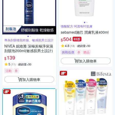
微酸配方 呵護每吋肌膚
sebamed施巴 潤膚乳液400ml
504
85折
$
專為刮鬍後肌乾燥、敏感肌男士設計
NIVEA 妮維雅 深極炭極淨保濕
4.8
(
13
)
總銷量>50
刮鬍泡200ml(敏感肌男士設計)
挑戰低價
券
贈品
139
滿額贈
$
加入購物車
5
(
11
)
總銷量>50
活動
券
加入購物車