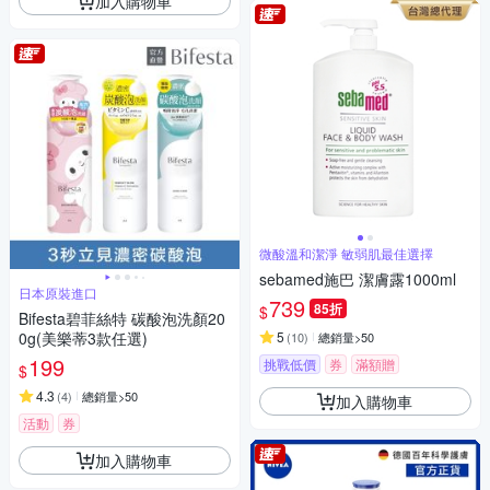
加入購物車
微酸溫和潔淨 敏弱肌最佳選擇
sebamed施巴 潔膚露1000ml
日本原裝進口
739
85折
$
Bifesta碧菲絲特 碳酸泡洗顏20
0g(美樂蒂3款任選)
5
(
10
)
總銷量>50
199
挑戰低價
券
滿額贈
$
4.3
(
4
)
總銷量>50
加入購物車
活動
券
加入購物車