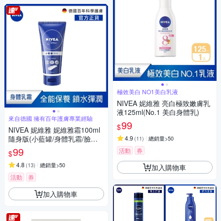
極效美白 NO1美白乳液
NIVEA 妮維雅 亮白極致嫩膚乳
液125ml(No.1 美白身體乳)
來自德國 擁有百年護膚專業經驗
99
$
NIVEA 妮維雅 妮維雅霜100ml
隨身版(小藍罐/身體乳霜/臉部
4.9
(
11
)
總銷量>50
身體適用)
99
活動
券
$
4.8
(
13
)
總銷量>50
加入購物車
活動
券
加入購物車