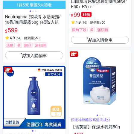
自白肌玻尿酸涼感防曬乳液SP
F50+ PA+++
99
89折
$
Neutrogena 露得清 水活凝露/
無香/晚霜凝露50g 任選2入組
4.9
(
16
)
總銷量>50
599
限時下殺
券
滿額贈
$
4.9
(
54
)
總銷量>50
加入購物車
活動
券
贈品
滿額贈
加入購物車
頂級神經醯胺高滋潤成分
【雪芙蘭】保濕水乳霜50g