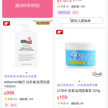
$
滿399享85折
4.9
(
9
)
總銷量>100
挑戰低價
贈品
加入購物車
潤澤保濕 乾癢肌沐浴首選
sebamed施巴 抗乾敏滋潤浴露
蘊含尿素成分，令肌膚滋潤水嫩
1000ml
LOSHI 尿素滋潤護膚霜 220g
999
$
159
$
4.9
(
23
)
總銷量>100
4.5
(
4
)
總銷量>50
券
贈品