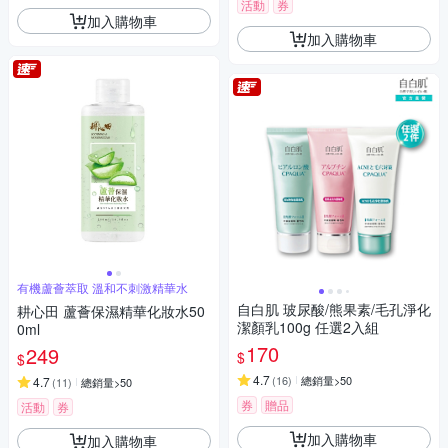
活動
券
加入購物車
加入購物車
有機蘆薈萃取 溫和不刺激精華水
自白肌 玻尿酸/熊果素/毛孔淨化
耕心田 蘆薈保濕精華化妝水50
潔顏乳100g 任選2入組
0ml
170
249
$
$
4.7
(
16
)
總銷量>50
4.7
(
11
)
總銷量>50
券
贈品
活動
券
加入購物車
加入購物車