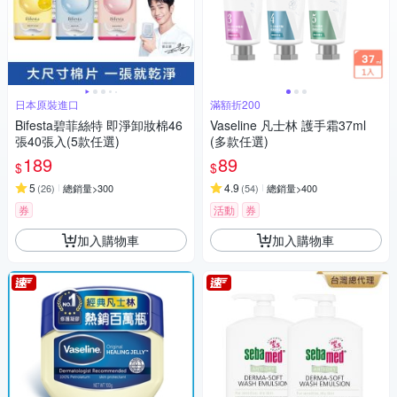
日本原裝進口
滿額折200
Bifesta碧菲絲特 即淨卸妝棉46
Vaseline 凡士林 護手霜37ml
張40張入(5款任選)
(多款任選)
189
89
$
$
5
4.9
(
26
)
總銷量>300
(
54
)
總銷量>400
券
活動
券
加入購物車
加入購物車