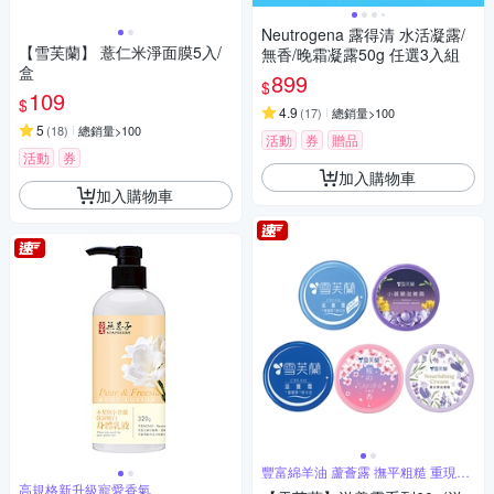
Neutrogena 露得清 水活凝露/
【雪芙蘭】 薏仁米淨面膜5入/
無香/晚霜凝露50g 任選3入組
盒
899
$
109
$
4.9
(
17
)
總銷量>100
5
(
18
)
總銷量>100
活動
券
贈品
活動
券
加入購物車
加入購物車
豐富綿羊油 蘆薈露 撫平粗糙 重現光
滑
高規格新升級寵愛香氣