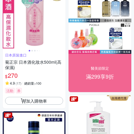
日本原裝進口
菊正宗 日本酒化妝水500ml(高
保濕)
醫美節限定
270
滿299享9折
$
4.9
(
17
)
總銷量>100
活動
券
加入購物車