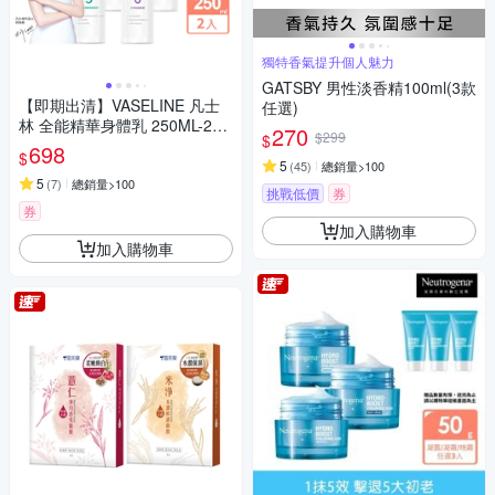
獨特香氣提升個人魅力
GATSBY 男性淡香精100ml(3款
【即期出清】VASELINE 凡士
任選)
林 全能精華身體乳 250ML-2入
270
$299
$
_四款任選(效期至2027/1)
698
$
5
(
45
)
總銷量>100
5
(
7
)
總銷量>100
挑戰低價
券
券
加入購物車
加入購物車