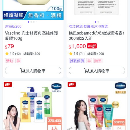
滿額折200
潤澤保濕 乾癢肌沐浴首選
Vaseline 凡士林經典高純修護
施巴sebamed抗乾敏滋潤浴露1
凝膠100g
000mlx2入組
79
1,600
85折
$
$
4.9
4.9
(
42
)
總銷量>300
(
71
)
總銷量>200
活動
券
挑戰低價
券
贈品
加入購物車
加入購物車