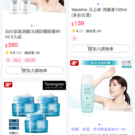
Vaseline 凡士林 潤膚膏100ml
(多款任選)
139
$
自白肌玻尿酸涼感防曬噴霧90
4
(
3
)
總銷量>50
ml 2入組
券
390
$
加入購物車
4.8
(
10
)
總銷量>50
券
贈品
滿額贈
加入購物車
防曬、保濕、舒涼降溫多效合一的防
曬科技