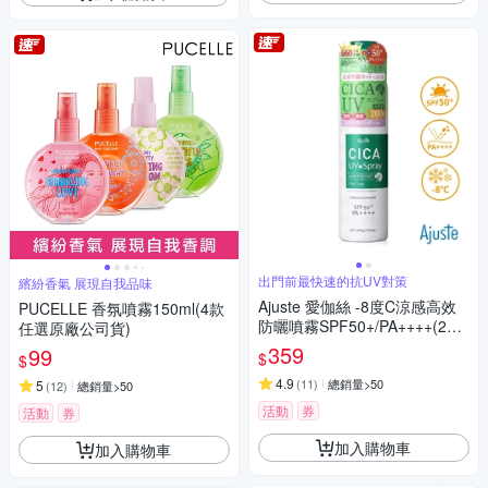
出門前最快速的抗UV對策
繽紛香氣 展現自我品味
Ajuste 愛伽絲 -8度C涼感高效
PUCELLE 香氛噴霧150ml(4款
防曬噴霧SPF50+/PA++++(200
任選原廠公司貨)
g)-積雪草 日本製
359
99
$
$
4.9
(
11
)
總銷量>50
5
(
12
)
總銷量>50
活動
券
活動
券
加入購物車
加入購物車