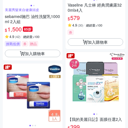
Vaseline 凡士林 經典潤膚露32
美麗秀髮來自健康頭皮
0mlx4入
sebamed施巴 油性洗髮乳1000
579
$
ml 2入組
4.9
(
30
)
總銷量>100
1,500
85折
$
券
4.9
(
42
)
總銷量>100
加入購物車
挑戰低價
券
贈品
加入購物車
【我的美麗日記】面膜任選2入
399
$