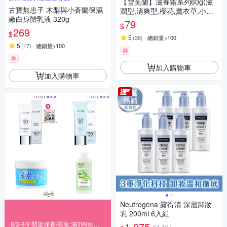
【雪芙蘭】滋養霜系列60g(滋
古寶無患子 木梨與小蒼蘭保濕
潤型,清爽型,櫻花,薰衣草,小蒼
嫩白身體乳液 320g
蘭)
79
$
269
$
5
(
38
)
總銷量>100
5
(
17
)
總銷量>100
券
券
加入購物車
加入購物車
Neutrogena 露得清 深層卸妝
乳 200ml 6入組
8/3-8/9 開架保養/彩妝 滿399結帳85折
1,075
$1,194