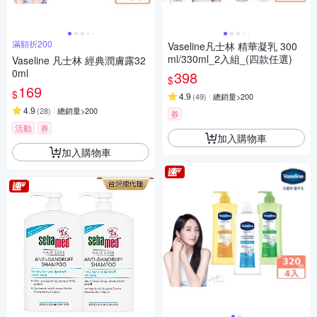
滿額折200
Vaseline凡士林 精華凝乳 300
ml/330ml_2入組_(四款任選)
Vaseline 凡士林 經典潤膚露32
0ml
398
$
169
$
4.9
(
49
)
總銷量>200
4.9
(
28
)
總銷量>200
券
活動
券
加入購物車
加入購物車