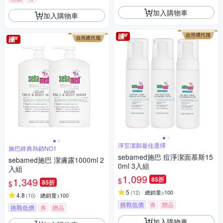
加入購物車
加入購物車
淨荳潔顏最佳選擇
施巴經典熱銷NO1
sebamed施巴 痘淨潔面慕斯15
sebamed施巴 潔膚露1000ml 2
0ml 3入組
入組
1,099
1,349
85折
$
85折
$
5
(
12
)
總銷量>100
4.8
(
10
)
總銷量>100
挑戰低價
券
贈品
挑戰低價
券
贈品
加入購物車