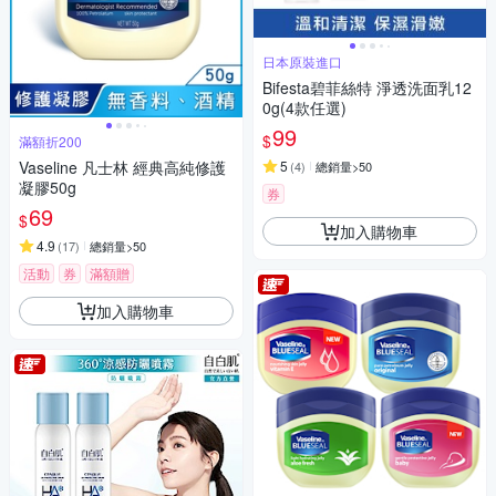
日本原裝進口
Bifesta碧菲絲特 淨透洗面乳12
0g(4款任選)
99
$
滿額折200
Vaseline 凡士林 經典高純修護
5
(
4
)
總銷量>50
凝膠50g
券
69
$
加入購物車
4.9
(
17
)
總銷量>50
活動
券
滿額贈
加入購物車