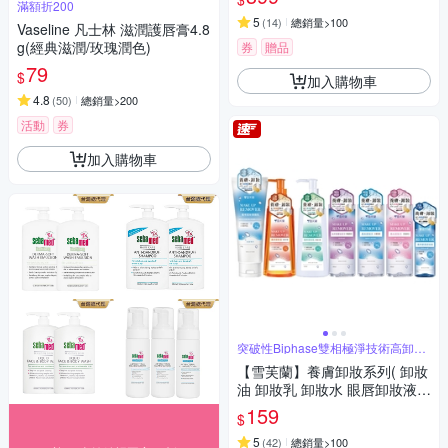
滿額折200
5
(
14
)
總銷量>100
Vaseline 凡士林 滋潤護唇膏4.8
g(經典滋潤/玫瑰潤色)
券
贈品
79
$
加入購物車
4.8
(
50
)
總銷量>200
活動
券
加入購物車
突破性Biphase雙相極淨技術高卸妝
力
【雪芙蘭】養膚卸妝系列( 卸妝
油 卸妝乳 卸妝水 眼唇卸妝液
洗卸潔面乳 )
159
$
5
(
42
)
總銷量>100