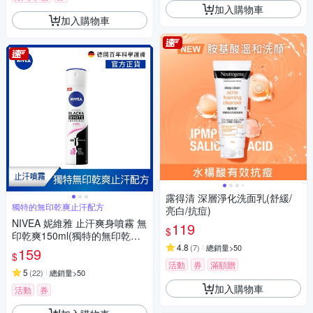
加入購物車
加入購物車
露得清 深層淨化洗面乳(舒緩/
獨特的無印乾爽止汗配方
亮白/抗痘)
NIVEA 妮維雅 止汗爽身噴霧 無
119
$
印乾爽150ml(獨特的無印乾爽
止汗配方)
4.8
(
7
)
總銷量>50
159
$
活動
券
滿額贈
5
(
22
)
總銷量>50
加入購物車
活動
券