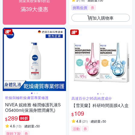
(
18
)
總銷量>50
開架美妝保養5折起
滿39大優惠
挑戰低價
券
加入購物車
乾燥與極乾燥膚質專業修護
高達百分之95高純度成分
NIVEA 妮維雅 極潤修護乳液S
【雪芙蘭】科研時間面膜4入盒
OS400ml(保濕身體潤膚乳)
109
$
289
86折
$
4.8
(
21
)
總銷量>50
4.6
(
13
)
總銷量>50
活動
券
限時下殺
券