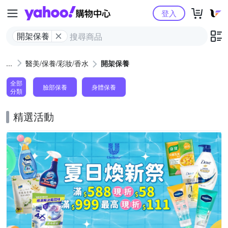
Yahoo購物中心
登入
開架保養
醫美/保養/彩妝/香水
開架保養
全部
臉部保養
身體保養
分類
精選活動