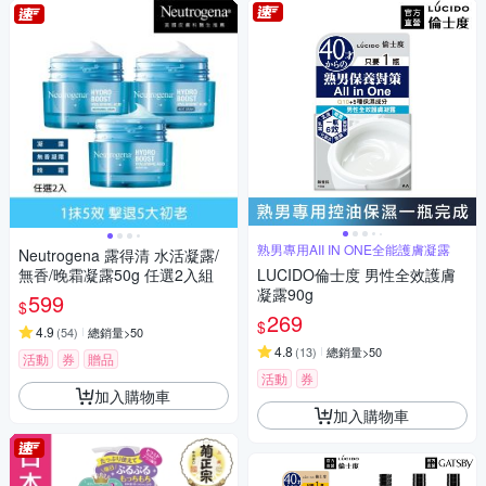
熟男專用AII IN ONE全能護膚凝露
Neutrogena 露得清 水活凝露/
無香/晚霜凝露50g 任選2入組
LUCIDO倫士度 男性全效護膚
凝露90g
599
$
269
$
4.9
(
54
)
總銷量>50
4.8
(
13
)
總銷量>50
活動
券
贈品
活動
券
加入購物車
加入購物車