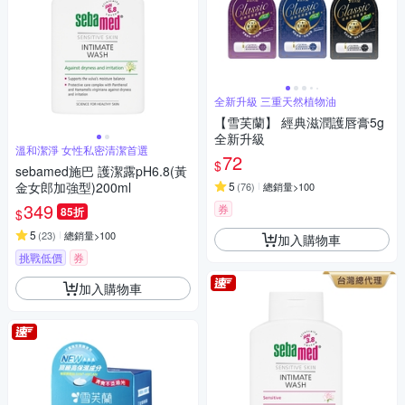
全新升級 三重天然植物油
【雪芙蘭】 經典滋潤護唇膏5g
全新升級
溫和潔淨 女性私密清潔首選
72
$
sebamed施巴 護潔露pH6.8(黃
金女郎加強型)200ml
5
(
76
)
總銷量>100
349
券
85折
$
5
(
23
)
總銷量>100
加入購物車
挑戰低價
券
加入購物車