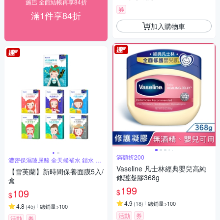
施巴 全館結帳再享84折
券
滿1件享84折
加入購物車
滿額折200
濃密保濕玻尿酸 全天候補水 鎖水 儲
水
Vaseline 凡士林經典嬰兒高純
【雪芙蘭】新時間保養面膜5入/
修護凝膠368g
盒
199
109
$
$
4.9
(
18
)
總銷量>100
4.8
(
45
)
總銷量>100
活動
券
活動
券