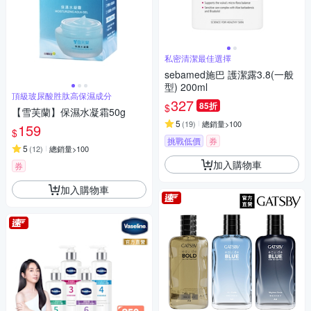
私密清潔最佳選擇
sebamed施巴 護潔露3.8(一般
型) 200ml
頂級玻尿酸胜肽高保濕成分
327
85折
$
【雪芙蘭】保濕水凝霜50g
5
(
19
)
總銷量>100
159
$
挑戰低價
券
5
(
12
)
總銷量>100
加入購物車
券
加入購物車