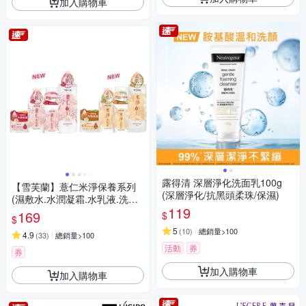
加入購物車
露得清 深層淨化洗面乳100g
【雪芙蘭】薏仁米淨保養系列
(深層淨化/抗黑頭柔珠/保濕)
(濕敷水.水潤凝霜.水乳液.洗顏
119
慕絲)
169
$
$
5
(
10
)
總銷量>100
4.9
(
33
)
總銷量>100
活動
券
券
加入購物車
加入購物車