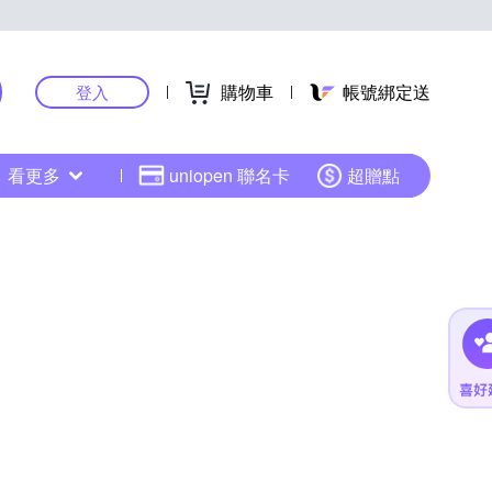
購物車
帳號綁定送
登入
看更多
uniopen 聯名卡
超贈點