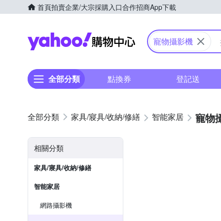
首頁
拍賣
企業/大宗採購入口
合作招商
App下載
Yahoo購物中心
寵物攝影機
全部分類
點換券
登記送
寵物
家具/寢具/收納/修繕
智能家居
相關分類
家具/寢具/收納/修繕
智能家居
網路攝影機