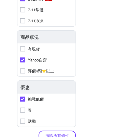
7-11常溫
7-11冷凍
商品狀況
有現貨
Yahoo自營
評價4顆
以上
優惠
挑戰低價
券
活動
清除所有條件