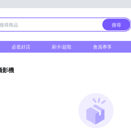
搜尋
必逛好店
刷卡/超取
會員專享
攝影機