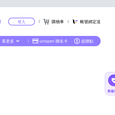
購物車
帳號綁定送
登入
看更多
uniopen 聯名卡
超贈點