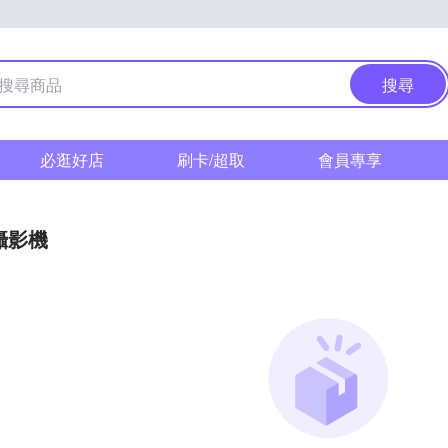
搜尋
必逛好店
刷卡/超取
會員專享
攝影機