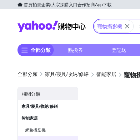
首頁
拍賣
企業/大宗採購入口
合作招商
App下載
Yahoo購物中心
寵物攝影機
全部分類
點換券
登記送
寵物
家具/寢具/收納/修繕
智能家居
相關分類
家具/寢具/收納/修繕
智能家居
網路攝影機