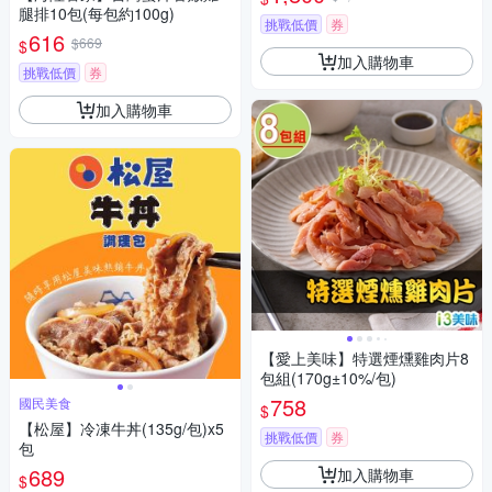
腿排10包(每包約100g)
挑戰低價
券
616
$669
$
加入購物車
挑戰低價
券
加入購物車
【愛上美味】特選煙燻雞肉片8
包組(170g±10%/包)
758
國民美食
$
【松屋】冷凍牛丼(135g/包)x5
挑戰低價
券
包
689
加入購物車
$