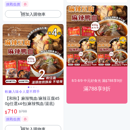
挑戰低價
券
加入購物車
8/3-8/9 中元好食光 滿$788享9折
滿788享9折
軟嫩入味令人愛不釋手
【和秋】麻辣鴨血/麻辣豆腐45
0g任選x4包(麻辣鴨血/湯底)
710
$788
$
挑戰低價
券
加入購物車