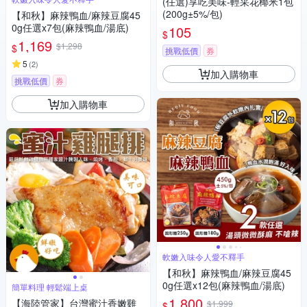
(任選)享吃美味-輕采花椰米1包
(200g±5%/包)
【和秋】麻辣鴨血/麻辣豆腐45
0g任選x7包(麻辣鴨血/湯底)
105
$
1,169
$1,298
$
挑戰低價
券
5
(
2
)
加入購物車
挑戰低價
券
加入購物車
軟嫩入味令人愛不釋手
【和秋】麻辣鴨血/麻辣豆腐45
0g任選x12包(麻辣鴨血/湯底)
簡單料理 輕鬆端上桌
1,800
【海陸管家】台灣蜜汁香嫩雞
$1,999
$