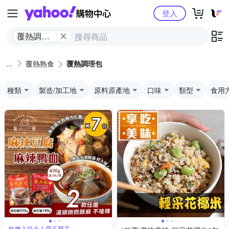
Yahoo購物中心
登入
覆熱調理
包
覆熱熟食
覆熱調理包
種類
製造/加工地
原料原產地
口味
類型
食用
軟嫩入味令人愛不釋手