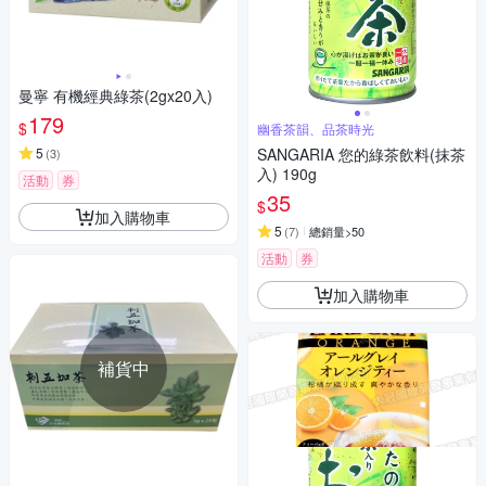
曼寧 有機經典綠茶(2gx20入)
179
$
幽香茶韻、品茶時光
5
SANGARIA 您的綠茶飲料(抹茶
(
3
)
入) 190g
活動
券
35
$
加入購物車
5
(
7
)
總銷量>50
活動
券
加入購物車
補貨中