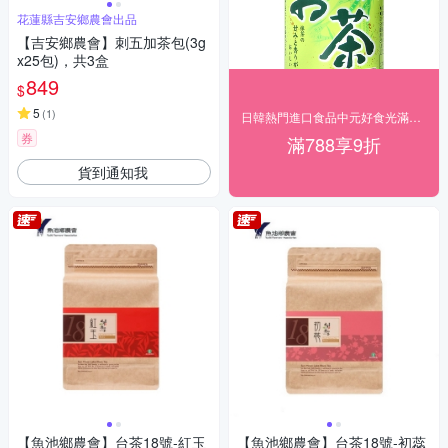
花蓮縣吉安鄉農會出品
【吉安鄉農會】刺五加茶包(3g
x25包)，共3盒
849
$
5
(
1
)
日韓熱門進口食品中元好食光滿$788享9折
券
滿788享9折
貨到通知我
【魚池鄉農會】台茶18號-紅玉
【魚池鄉農會】台茶18號-初蕊