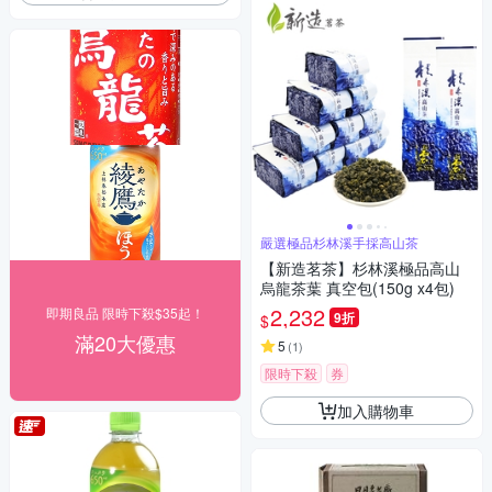
嚴選極品杉林溪手採高山茶
【新造茗茶】杉林溪極品高山
烏龍茶葉 真空包(150g x4包)
2,232
即期良品 限時下殺$35起！
9折
$
滿20大優惠
5
(
1
)
限時下殺
券
加入購物車