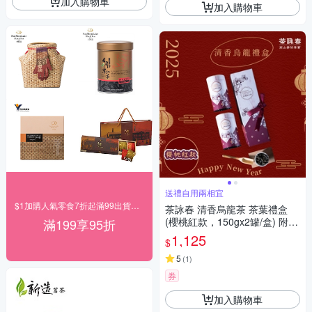
加入購物車
加入購物車
送禮自用兩相宜
$1加購人氣零食7折起滿99出貨滿199打95折
茶詠春 清香烏龍茶 茶葉禮盒
(櫻桃紅款，150gx2罐/盒) 附提
滿199享95折
袋
1,125
$
5
(
1
)
券
加入購物車