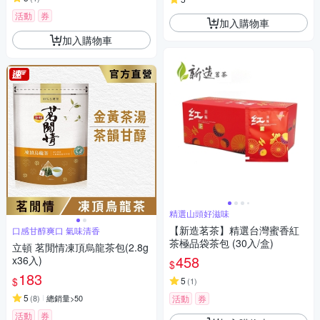
活動
券
加入購物車
加入購物車
精選山頭好滋味
【新造茗茶】精選台灣蜜香紅
口感甘醇爽口 氣味清香
茶極品袋茶包 (30入/盒)
立頓 茗閒情凍頂烏龍茶包(2.8g
458
x36入)
$
183
$
5
(
1
)
5
(
8
)
總銷量>50
活動
券
活動
券