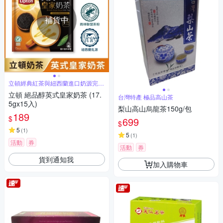
補貨中
立頓經典紅茶與紐西蘭進口奶源完美
融合
立頓 絕品醇英式皇家奶茶 (17.
台灣特產 極品高山茶
5gx15入)
梨山高山烏龍茶150g/包
189
$
699
$
5
(
1
)
5
(
1
)
活動
券
活動
券
貨到通知我
加入購物車