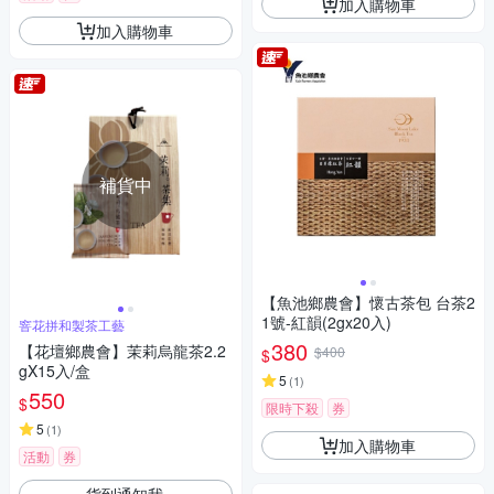
加入購物車
加入購物車
補貨中
【魚池鄉農會】懷古茶包 台茶2
1號-紅韻(2gx20入)
窨花拼和製茶工藝
380
【花壇鄉農會】茉莉烏龍茶2.2
$400
$
gX15入/盒
5
(
1
)
550
$
限時下殺
券
5
(
1
)
加入購物車
活動
券
貨到通知我