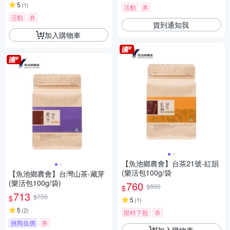
5
(
1
)
活動
券
活動
券
貨到通知我
加入購物車
【魚池鄉農會】台茶21號-紅韻
(樂活包100g/袋
【魚池鄉農會】台灣山茶-藏芽
(樂活包100g/袋)
760
$800
$
713
$750
$
5
(
1
)
5
(
2
)
限時下殺
券
挑戰低價
券
加入購物車