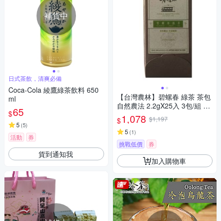
補貨中
日式茶飲，清爽必備
Coca-Cola 綾鷹綠茶飲料 650
【台灣農林】碧螺春 綠茶 茶包
ml
自然農法 2.2gX25入 3包/組 TB
65
$
100026
1,078
$1,197
$
5
(
5
)
5
(
1
)
活動
券
挑戰低價
券
貨到通知我
加入購物車