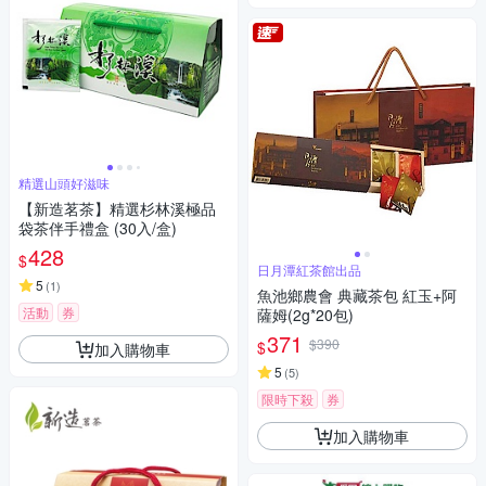
精選山頭好滋味
【新造茗茶】精選杉林溪極品
袋茶伴手禮盒 (30入/盒)
428
$
日月潭紅茶館出品
5
(
1
)
魚池鄉農會 典藏茶包 紅玉+阿
活動
券
薩姆(2g*20包)
371
$390
$
加入購物車
5
(
5
)
限時下殺
券
加入購物車