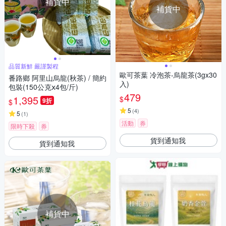
補貨中
補貨中
品質新鮮 嚴謹製程
歐可茶葉 冷泡茶-烏龍茶(3gx30
番路鄉 阿里山烏龍(秋茶) / 簡約
入)
包裝(150公克ⅹ4包/斤)
479
1,395
$
9折
$
5
(
4
)
5
(
1
)
活動
券
限時下殺
券
貨到通知我
貨到通知我
補貨中