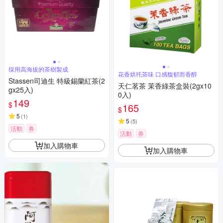
採用高海拔的茶樹製成
花香烘托茶味 口感馥郁而香醇
Stassen司迪生 特級錫蘭紅茶(2
天仁茗茶 茉香綠茶盒裝(2gx10
gx25入)
0入)
149
$
165
$
5
(
1
)
5
(
5
)
活動
券
活動
券
加入購物車
加入購物車