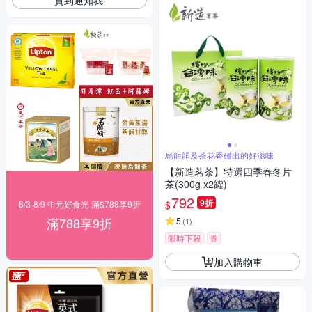
烏龍韻及茶花香碰出的好滋味
【新造茗茶】特選四季春冬片
茶(300g x2罐)
792
9折
$
8/3-8/9 中元好食光 滿$788享9折
滿788享9折
5
(
1
)
限時下殺
券
加入購物車