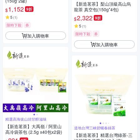
(150g*2罐)
【新造茗茶】梨山頂級高山烏
1,152
9折
龍茶 真空包(150g*4包)
$
2,322
5
(
1
)
9折
$
限時下殺
券
5
(
1
)
限時下殺
券
加入購物車
加入購物車
精選高海拔山頭甘醇滋味
【新造茗茶】大禹嶺 / 阿里山
道地台灣三峽碧螺春綠茶
高冷袋茶包 (2.5g x40包x2袋)
【新造茗茶】精選台灣綠茶-三