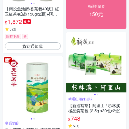
商品折價券
【南投魚池鄉/香茶巷40號】紅
150元
玉紅茶/紙罐(150gx2瓶)+阿薩
姆紅茶/紙罐(150gx2瓶)組合
1,872
9折
$
價!!
5
(
2
)
限時下殺
券
貨到通知我
精選山頭好滋味
【新造茗茶】阿里山 / 杉林溪
極品袋茶包 (2.5g x30包x2盒)
748
$
喉韻甘醇
5
(
1
)