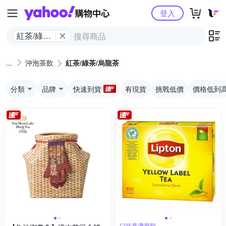
Yahoo購物中心
登入
紅茶/綠茶/
烏龍茶
沖泡茶飲
紅茶/綠茶/烏龍茶
分類
品牌
快速到貨
有現貨
挑戰低價
價格低到
口味香濃滑順