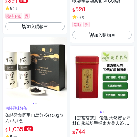
891
9折
峽碧螺春袋茶包(40入/袋)
$
528
5
(
1
)
$
限時下殺
券
5
(
1
)
活動
券
加入購物車
加入購物車
獨特風味好茶
茶詩雅集阿里山烏龍茶(150g*2
【楚茗茗茶】 優選 天然蜜香坪
入) 共1盒
林自然栽培手採東方美人茶 產
1,035
地直銷(150克*1罐)
9折
$
744
$
5
(
2
)