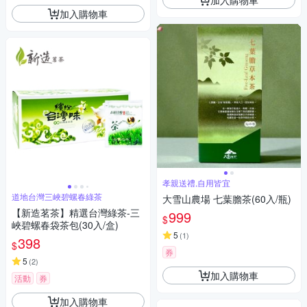
加入購物車
孝親送禮,自用皆宜
道地台灣三峽碧螺春綠茶
大雪山農場 七葉膽茶(60入/瓶)
【新造茗茶】精選台灣綠茶-三
999
$
峽碧螺春袋茶包(30入/盒)
5
(
1
)
398
$
券
5
(
2
)
加入購物車
活動
券
加入購物車