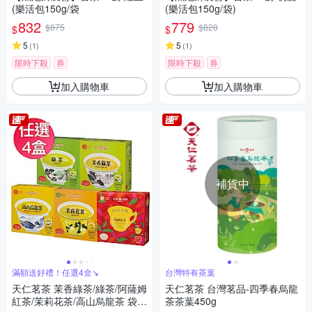
(樂活包150g/袋
(樂活包150g/袋)
832
779
$875
$820
$
$
5
5
(
1
)
(
1
)
限時下殺
券
限時下殺
券
加入購物車
加入購物車
補貨中
滿額送好禮！任選4盒↘︎
台灣特有茶葉
天仁茗茶 茉香綠茶/綠茶/阿薩姆
天仁茗茶 台灣茗品-四季春烏龍
紅茶/茉莉花茶/高山烏龍茶 袋茶
茶茶葉450g