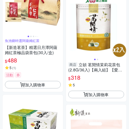
魚池鄉特選阿薩姆紅茶
【新造茗茶】精選日月潭阿薩
姆紅茶極品袋茶包(30入/盒)
488
$
立頓 茗閒情茉莉花茶包
商店
5
(
1
)
(2.8G/36入)【兩入組】【愛
買】
活動
券
318
$
加入購物車
5
加入購物車