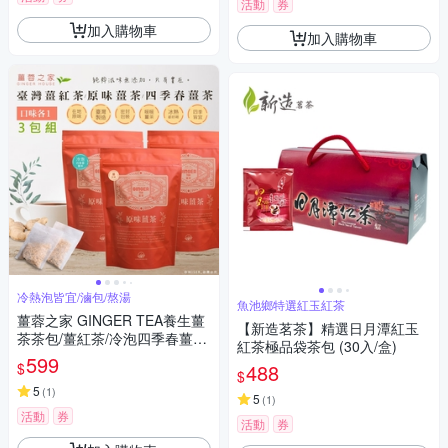
活動
券
加入購物車
加入購物車
冷熱泡皆宜/滷包/熬湯
魚池鄉特選紅玉紅茶
薑蓉之家 GINGER TEA養生薑
【新造茗茶】精選日月潭紅玉
茶茶包/薑紅茶/冷泡四季春薑茶
紅茶極品袋茶包 (30入/盒)
*60入(20入*3包)
599
$
488
$
5
(
1
)
5
(
1
)
活動
券
活動
券