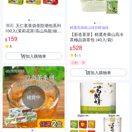
天仁茗茶袋茶防潮包系列
商店
精選高海拔山頭甘醇滋味
100入(茉莉花茶/高山烏龍/綠
【新造茗茶】精選奇萊山高冷
茶/茉莉綠茶/菊花普洱/阿薩姆紅
159
$
茶極品袋茶包 (40入/袋)
茶)【愛買】
528
5
$
5
(
1
)
加入購物車
活動
券
加入購物車
補貨中