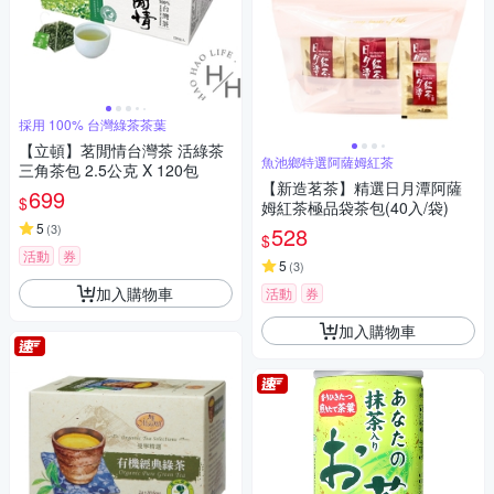
採用 100% 台灣綠茶茶葉
【立頓】茗閒情台灣茶 活綠茶
魚池鄉特選阿薩姆紅茶
三角茶包 2.5公克 X 120包
【新造茗茶】精選日月潭阿薩
699
$
姆紅茶極品袋茶包(40入/袋)
5
(
3
)
528
$
活動
券
5
(
3
)
加入購物車
活動
券
加入購物車