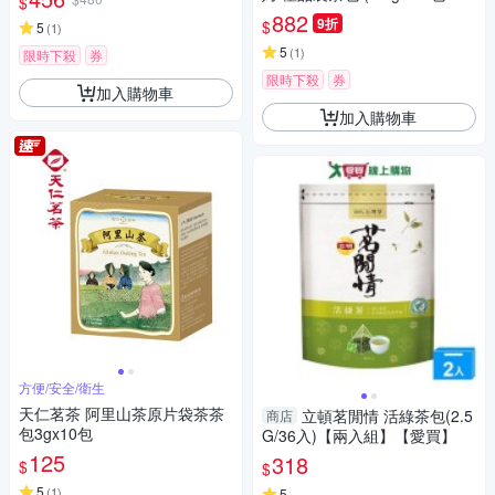
$
袋)
882
9折
$
5
(
1
)
5
(
1
)
限時下殺
券
限時下殺
券
加入購物車
加入購物車
方便/安全/衛生
天仁茗茶 阿里山茶原片袋茶茶
立頓茗閒情 活綠茶包(2.5
商店
包3gx10包
G/36入)【兩入組】【愛買】
125
318
$
$
5
(
1
)
5