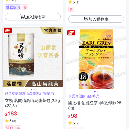
5
(
1
)
挑戰低價
券
券
加入購物車
加入購物車
精選烏龍與高山烏龍悉心調配 口感
享受休閒的泡茶時光
甘醇
立頓 茗閒情高山烏龍茶包(2.8g
國太樓 伯爵紅茶-柳橙風味(28.
x22入)
8g)
183
$
98
$
5
(
3
)
5
(
2
)
活動
券