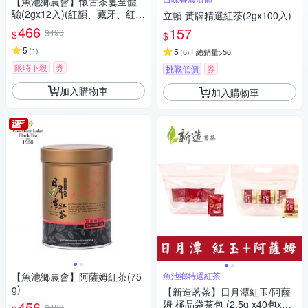
【魚池鄉農會】懷古茶簍全體
驗(2gx12入)(紅韻、藏牙、紅
立頓 黃牌精選紅茶(2gx100入)
玉、阿薩姆)
466
157
$490
$
$
5
(
1
)
5
(
6
)
總銷量>50
限時下殺
券
挑戰低價
券
加入購物車
加入購物車
【魚池鄉農會】阿薩姆紅茶(75
魚池鄉特選紅茶
g)
【新造茗茶】日月潭紅玉/阿薩
456
姆 極品袋茶包 (2.5g x40包x2
$480