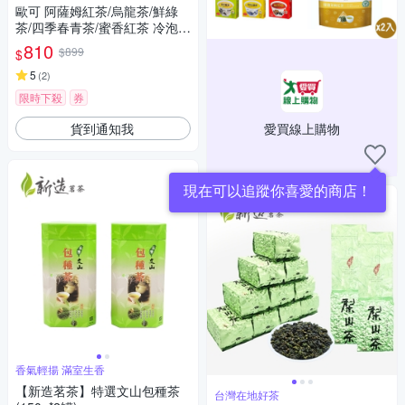
歐可 阿薩姆紅茶/烏龍茶/鮮綠
茶/四季春青茶/蜜香紅茶 冷泡茶
系列 任選2盒(30包盒)
810
$899
$
5
(
2
)
限時下殺
券
貨到通知我
愛買線上購物
現在可以追蹤你喜愛的商店！
香氣輕揚 滿室生香
【新造茗茶】特選文山包種茶
台灣在地好茶