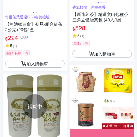
香氣輕揚，滿室生香
【新造茗茶】精選文山包種茶
每批茶葉通過SGS農藥檢驗
三角立體袋茶包 (40入/袋)
【魚池鄉農會】初見-組合紅茶
528
$
2公克x20包/ 盒
224
5
(
1
)
$235
$
活動
券
5
(
1
)
限時下殺
券
加入購物車
加入購物車
補貨中