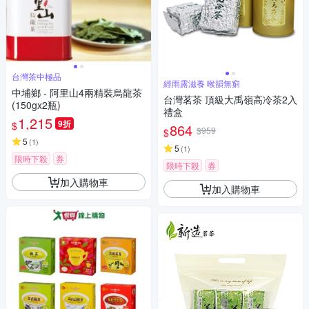
台灣茶中極品
經雨露滋養 喉韻無窮
中埔鄉 - 阿里山4兩精裝烏龍茶
台灣茗茶 頂級大禹嶺高冷茶2入
(150gx2瓶)
禮盒
1,215
9折
$
864
$959
$
5
(
1
)
5
(
1
)
限時下殺
券
限時下殺
券
加入購物車
加入購物車