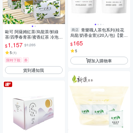
青樂職人茶包系列(桂花
商店
歐可 阿薩姆紅茶/烏龍茶/鮮綠
烏龍/奶香金萱)(20入/包)【愛
茶/四季春青茶/蜜香紅茶 冷泡茶
買】
165
系列 任選3盒(30包盒)
1,157
$
$1,285
$
5
5
(
1
)
限時下殺
券
加入購物車
貨到通知我