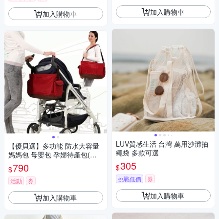
加入購物車
加入購物車
LUV質感生活 台灣 萬⽤沙灘抽
【優貝選】多功能 防水大容量
繩袋 多款可選
媽媽包 母嬰包 孕婦待產包(兩
色任選)
305
790
$
$
挑戰低價
券
活動
券
加入購物車
加入購物車