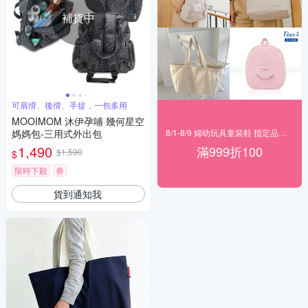
補貨中
可肩揹、後揹、手提，一包多用
MOOIMOM 沐伊孕哺 幾何星空
媽媽包-三用式外出包
8/1-8/9 婦幼玩具童裝鞋 指定品滿999折100
1,490
滿999折100
$1,590
$
限時下殺
券
貨到通知我