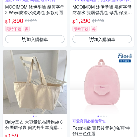
MOOIMOM 沐伊孕哺 幾何字母
MOOIMOM 沐伊孕哺 幾何字母
2 Ways防潑水媽媽包 多款可選
防潑水 雙層儲乳包 母乳 保溫
保冷袋 哺乳包 多款可選
1,890
1,290
$1,990
$1,390
$
$
限時下殺
券
限時下殺
券
加入購物車
加入購物車
可愛寶貝必備後背包
Baby童衣 大容量帆布購物袋 6
分層環保袋 簡約外出單肩購物
Fees法緻 寶貝後背包(粉/藍/牛
包 11672
仔)三色任選
159
$