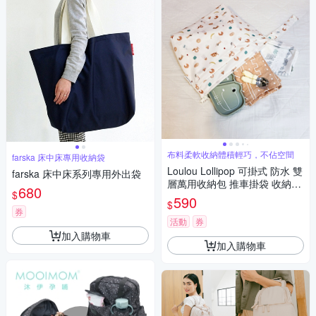
布料柔軟收納體積輕巧，不佔空間
farska 床中床專用收納袋
Loulou Lollipop 可掛式 防水 雙
farska 床中床系列專用外出袋
層萬用收納包 推車掛袋 收納袋
680
$
多款可選
590
$
券
活動
券
加入購物車
加入購物車