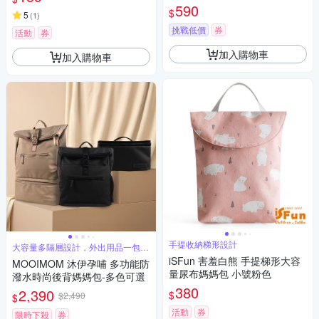
590
$
5
(
1
)
挑戰低價
券
活動
券
加入購物車
加入購物車
手提收納梯形設計
大容量多隔層設計，外出用品一包搞
定
iSFun 害羞白熊 手提梯形大容
MOOIMOM 沐伊孕哺 多功能防
量尿布媽媽包 小號粉色
潑水時尚後背媽媽包-多色可選
380
2,390
$
$2,490
$
活動
券
限時下殺
券