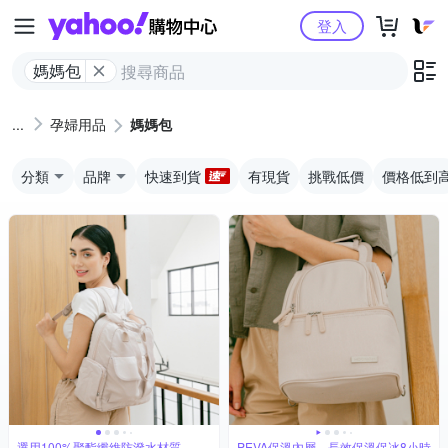
Yahoo購物中心
登入
媽媽包
孕婦用品
媽媽包
分類
品牌
快速到貨
有現貨
挑戰低價
價格低到
選用100%聚酯纖維防潑水材質
PEVA保溫內層，長效保溫保冰8小時