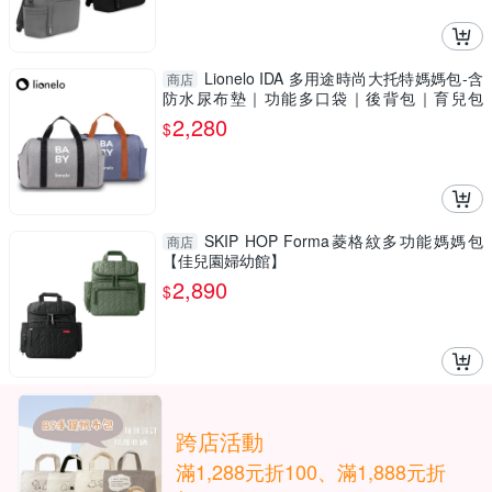
Lionelo IDA 多用途時尚大托特媽媽包-含
商店
防水尿布墊｜功能多口袋｜後背包｜育兒包
【六甲媽咪】
2,280
$
SKIP HOP Forma菱格紋多功能媽媽包
商店
【佳兒園婦幼館】
2,890
$
跨店活動
滿1,288元折100、滿1,888元折