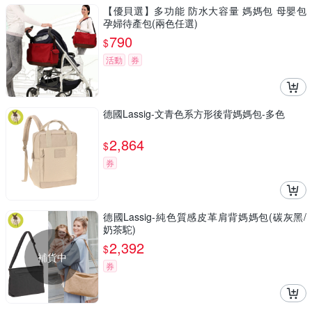
【優貝選】多功能 防水大容量 媽媽包 母嬰包
孕婦待產包(兩色任選)
790
$
活動
券
德國Lassig-文青色系方形後背媽媽包-多色
2,864
$
券
德國Lassig-純色質感皮革肩背媽媽包(碳灰黑/
奶茶駝)
2,392
$
補貨中
券