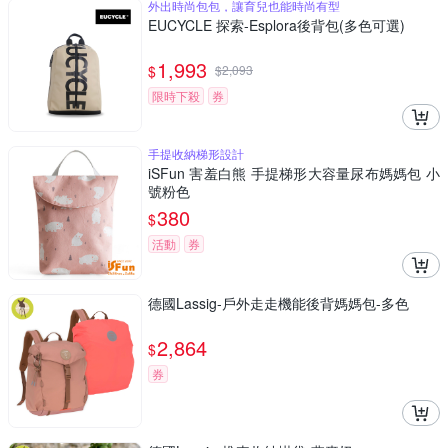
外出時尚包包，讓育兒也能時尚有型
EUCYCLE 探索-Esplora後背包(多色可選)
1,993
$
$
2,093
限時下殺
券
手提收納梯形設計
iSFun 害羞白熊 手提梯形大容量尿布媽媽包 小
號粉色
380
$
活動
券
德國Lassig-戶外走走機能後背媽媽包-多色
2,864
$
券