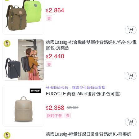
2,864
$
券
德國Lassig-都會機能雙層後背媽媽包/爸爸包/電
腦包-沉穩藍
2,440
$
券
外出時尚包包，讓育兒也能時尚有型
EUCYCLE 商務-Affari後背包(多色可選)
2,368
$
$
2,468
限時下殺
券
德國Lassig-輕量好感日常側背媽媽包-燕麥奶