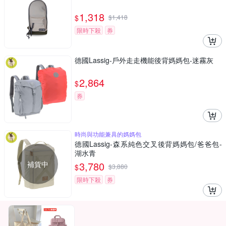
1,318
$
$
1,418
限時下殺
券
德國Lassig-戶外走走機能後背媽媽包-迷霧灰
2,864
$
券
時尚與功能兼具的媽媽包
德國Lassig-森系純色交叉後背媽媽包/爸爸包-
湖水青
補貨中
3,780
$
$
3,880
限時下殺
券