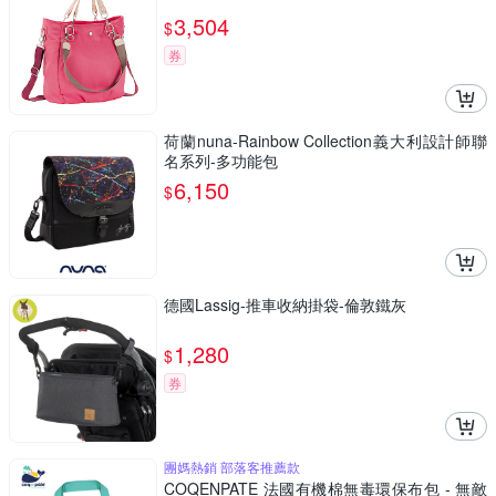
3,504
$
券
荷蘭nuna-Rainbow Collection義大利設計師聯
名系列-多功能包
6,150
$
德國Lassig-推車收納掛袋-倫敦鐵灰
1,280
$
券
團媽熱銷 部落客推薦款
COQENPATE 法國有機棉無毒環保布包 - 無敵