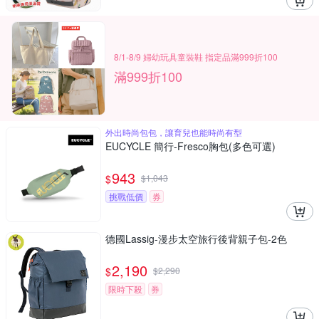
8/1-8/9 婦幼玩具童裝鞋 指定品滿999折100
滿999折100
外出時尚包包，讓育兒也能時尚有型
EUCYCLE 簡行-Fresco胸包(多色可選)
943
$
$
1,043
挑戰低價
券
德國Lassig-漫步太空旅行後背親子包-2色
2,190
$
$
2,290
限時下殺
券