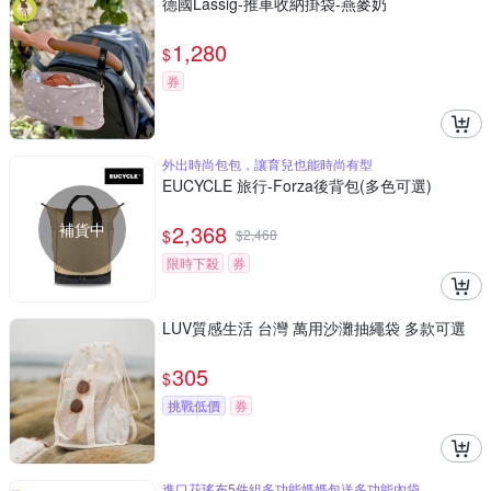
德國Lassig-推車收納掛袋-燕麥奶
1,280
$
券
外出時尚包包，讓育兒也能時尚有型
EUCYCLE 旅行-Forza後背包(多色可選)
補貨中
2,368
$
$
2,468
限時下殺
券
LUV質感生活 台灣 萬⽤沙灘抽繩袋 多款可選
305
$
挑戰低價
券
進口花瑤布5件組多功能媽媽包送多功能內袋