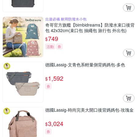
出遊必備 耐用防潑水小包
奇哥官方旗艦【bimbidreams】防潑水束口後背
包 42x32cm(束口包 抽繩包 旅行包 外出包)
749
$
活動
券
德國Lassig-文青色系輕量側背媽媽包-多色
1,592
$
券
德國Lassig-時尚完美大開口後背媽媽包-玫瑰金
3,024
$
券