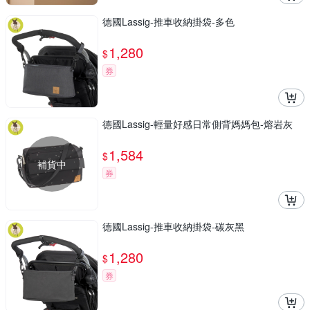
德國Lassig-推車收納掛袋-多色
1,280
$
券
德國Lassig-輕量好感日常側背媽媽包-熔岩灰
1,584
$
補貨中
券
德國Lassig-推車收納掛袋-碳灰黑
1,280
$
券