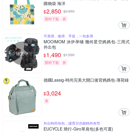
購物袋 海洋
2,850
$
$
2,950
限時下殺
券
可肩揹、後揹、手提，一包多用
MOOIMOM 沐伊孕哺 幾何星空媽媽包-三用式
外出包
補貨中
1,490
$
$
1,590
限時下殺
券
德國Lassig-時尚完美大開口後背媽媽包-薄荷綠
3,024
$
券
外出時尚包包，讓育兒也能時尚有型
EUCYCLE 簡行-Giro單肩包(多色可選)