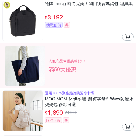
德國Lassig-時尚完美大開口後背媽媽包-經典黑
3,192
$
挑戰低價
券
人氣商品★優惠暢銷中
滿50大優惠
選用100%聚酯纖維防潑水材質
MOOIMOM 沐伊孕哺 幾何字母2 Ways防潑水
媽媽包 多款可選
1,890
$
$
1,990
限時下殺
券