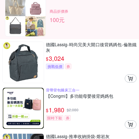
商品折價券
100元
德國Lassig-時尚完美大開口後背媽媽包-倫敦鐵
灰
3,024
$
挑戰低價
券
背帶背包睡床三合一
【Congmi】多功能母嬰後背媽媽包
1,980
$
$
2,080
限時下殺
券
德國Lassig-推車收納掛袋-熔岩灰