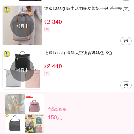
德國Lassig-時尚活力多功能親子包-芒果橘(大)
2,340
$
補貨中
券
德國Lassig-復刻太空後背媽媽包-3色
2,440
$
補貨中
券
商品折價券
150元