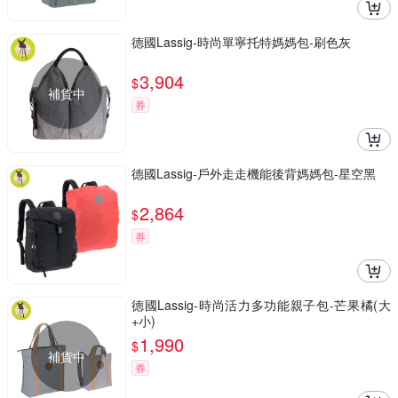
德國Lassig-時尚單寧托特媽媽包-刷色灰
3,904
$
補貨中
券
德國Lassig-戶外走走機能後背媽媽包-星空黑
2,864
$
券
德國Lassig-時尚活力多功能親子包-芒果橘(大
+小)
1,990
$
補貨中
券