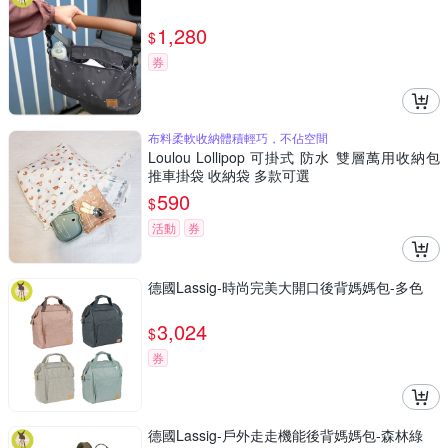
1,280
$
券
布料柔軟收納體積輕巧，不佔空間
Loulou Lollipop 可掛式 防水 雙層萬用收納包
推車掛袋 收納袋 多款可選
590
$
活動
券
德國Lassig-時尚完美大開口後背媽媽包-多色
3,024
$
券
德國Lassig-戶外走走機能後背媽媽包-森林綠