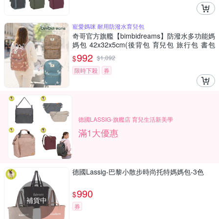
寵愛媽咪 耐用防潑水育兒包
奇哥官方旗艦【bimbidreams】防潑水多功能媽
媽包 42x32x5cm(後背包 育兒包 旅行包 書包
外出包)
992
$
$
1,092
限時下殺
券
德國LASSIG-旗艦店 育兒生活新美學
滿1大優惠
德國Lassig-巴黎小散步時尚托特媽媽包-3色
990
$
補貨中
券