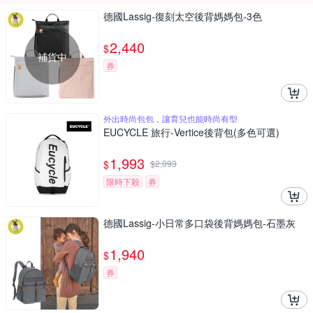
德國Lassig-復刻太空後背媽媽包-3色
2,440
$
補貨中
券
外出時尚包包，讓育兒也能時尚有型
EUCYCLE 旅行-Vertice後背包(多色可選)
1,993
$
$
2,093
限時下殺
券
德國Lassig-小日常多口袋後背媽媽包-石墨灰
1,940
$
券