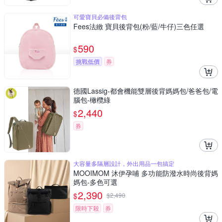
可愛寶貝必備後背包
Fees法緻 寶貝後背包(粉/藍/牛仔)三色任選
590
$
挑戰低價
券
德國Lassig-都會機能雙層後背媽媽包/爸爸包/電
腦包-橄欖綠
2,440
$
券
大容量多隔層設計，外出用品一包搞定
MOOIMOM 沐伊孕哺 多功能防潑水時尚後背媽
媽包-多色可選
2,390
$
$
2,490
限時下殺
券