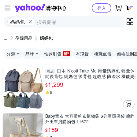
Yahoo購物中心
登入
媽媽包
孕婦用品
媽媽包
分類
品牌
快速到貨
有現貨
挑戰低價
價格低到
日本 Nicott Take Me 輕量媽媽包 輕量休
商店
閒後背包 媽媽包 後背包 超輕感 防潑水 機能媽
媽包 TakeMe
1,299
$
5
Baby童衣 大容量帆布購物袋 6分層環保袋 簡約
外出單肩購物包 11672
159
$