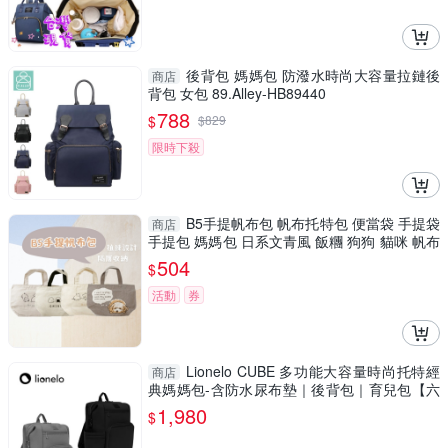
後背包 媽媽包 防潑水時尚大容量拉鏈後
商店
背包 女包 89.Alley-HB89440
788
$
$
829
限時下殺
B5手提帆布包 帆布托特包 便當袋 手提袋
商店
手提包 媽媽包 日系文青風 飯糰 狗狗 貓咪 帆布
托特包
504
$
活動
券
Lionelo CUBE 多功能大容量時尚托特經
商店
典媽媽包-含防水尿布墊｜後背包｜育兒包【六
甲媽咪】
1,980
$