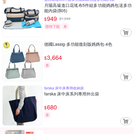
月陽高級進口花瑤布5件組多功能媽媽包送多功
能內袋(B05)
949
$
$
1,049
限時下殺
券
德國Lassig-多功能復刻版媽媽包-4色
3,664
$
券
farska 床中床專用收納袋
farska 床中床系列專用外出袋
680
$
券