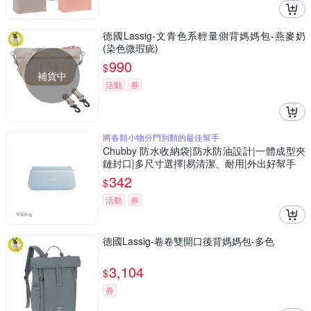
德國Lassig-文青色系輕量側背媽媽包-燕麥奶
(染色微瑕疵)
990
$
補貨中
活動
券
將各類小物分門別類的最佳幫手
Chubby 防水收納袋|防水防油設計|一體成型夾
鏈封口|多尺寸選擇|易清潔、耐用|外出好幫手
342
$
活動
券
德國Lassig-卷卷雙開口後背媽媽包-多色
3,104
$
券