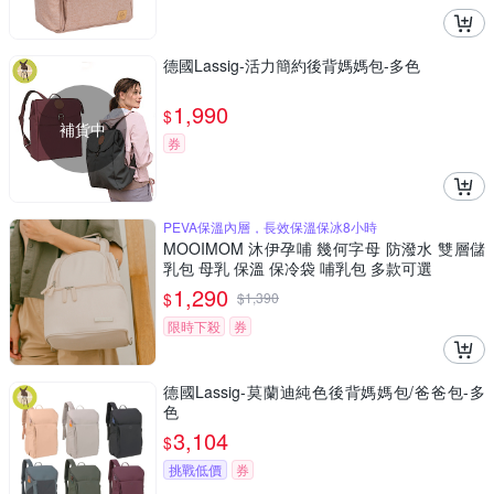
德國Lassig-活力簡約後背媽媽包-多色
1,990
$
補貨中
券
PEVA保溫內層，長效保溫保冰8小時
MOOIMOM 沐伊孕哺 幾何字母 防潑水 雙層儲
乳包 母乳 保溫 保冷袋 哺乳包 多款可選
1,290
$
$
1,390
限時下殺
券
德國Lassig-莫蘭迪純色後背媽媽包/爸爸包-多
色
3,104
$
挑戰低價
券