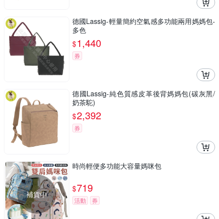
德國Lassig-輕量簡約空氣感多功能兩用媽媽包-
多色
1,440
$
券
德國Lassig-純色質感皮革後背媽媽包(碳灰黑/
奶茶駝)
2,392
$
券
時尚輕便多功能大容量媽咪包
719
$
補貨中
活動
券