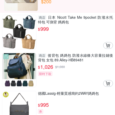
$200
日本 Nicott Take Me 9pocket 防潑水托
商店
特包 可側背 媽媽包
999
$
後背包 媽媽包 防潑水線條大容量拉鏈後
商店
背包 女包 89.Alley-HB89481
1,026
$
$
1,080
限時下殺
德國Lassig-輕量質感簡約2WAY媽媽包
995
$
券