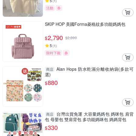
5
(
1
)
活動
券
SKIP HOP 美國Forma菱格紋多功能媽媽包
2,790
$
$
2,890
5
(
1
)
限時下殺
券
Alan Hops 防水乾濕分離收納袋(多款可
商店
選)
880
$
台灣出貨免運 大容量媽媽包 媽咪包 肩背
商店
包 母嬰包 雙肩背包 多功能媽咪包 媽媽背包
330
$