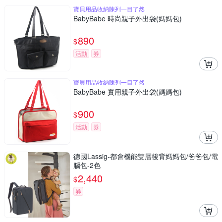
寶貝用品收納陳列一目了然
BabyBabe 時尚親子外出袋(媽媽包)
890
$
活動
券
寶貝用品收納陳列一目了然
BabyBabe 實用親子外出袋(媽媽包)
900
$
活動
券
德國Lassig-都會機能雙層後背媽媽包/爸爸包/電
腦包-2色
2,440
$
券