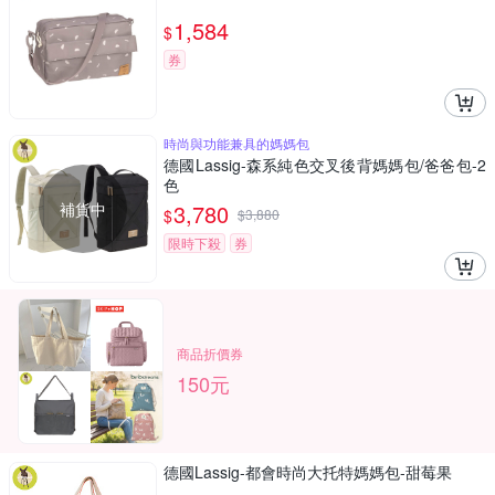
1,584
$
券
時尚與功能兼具的媽媽包
德國Lassig-森系純色交叉後背媽媽包/爸爸包-2
色
補貨中
3,780
$
$
3,880
限時下殺
券
商品折價券
150元
德國Lassig-都會時尚大托特媽媽包-甜莓果