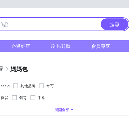
搜尋
必逛好店
刷卡/超取
會員專享
媽媽包
品
其他品牌
奇哥
Lassig
側背
斜背
手拿
ter人造聚酯纖維
其他材質
11個以上
5
8
4
3
2
展開全部