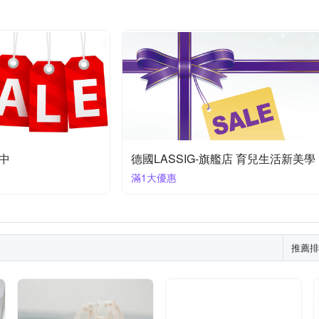
中
德國LASSIG-旗艦店 育兒生活新美學
滿1大優惠
推薦排