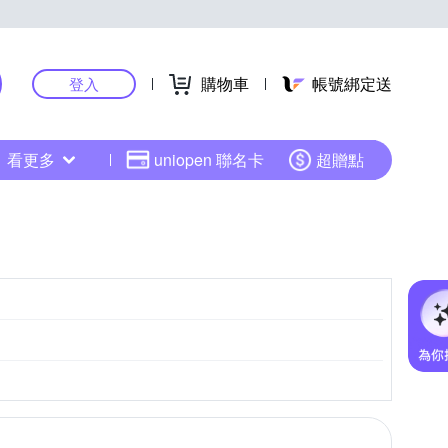
購物車
帳號綁定送
登入
看更多
uniopen 聯名卡
超贈點