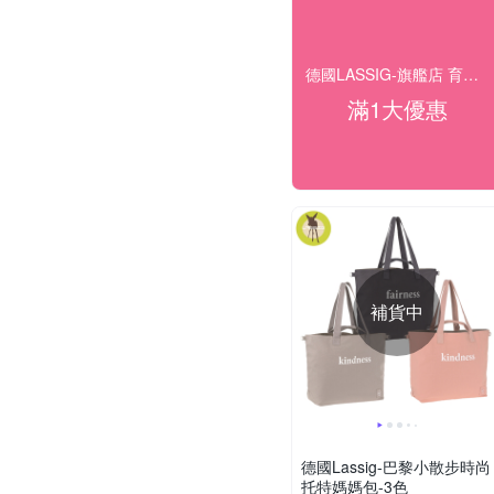
德國LASSIG-旗艦店 育兒生活新美學
滿1大優惠
補貨中
德國Lassig-巴黎小散步時尚
托特媽媽包-3色