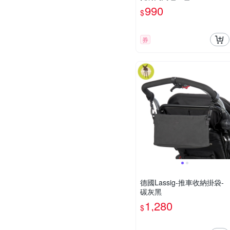
990
$
券
德國Lassig-推車收納掛袋-
碳灰黑
1,280
$