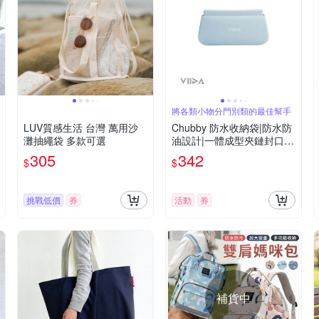
將各類小物分門別類的最佳幫手
LUV質感生活 台灣 萬⽤沙
Chubby 防水收納袋|防水防
灘抽繩袋 多款可選
油設計|一體成型夾鏈封口|
多尺寸選擇|易清潔、耐用|
305
342
$
$
外出好幫手
挑戰低價
券
活動
券
補貨中