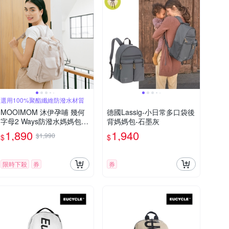
選用100%聚酯纖維防潑水材質
MOOIMOM 沐伊孕哺 幾何
德國Lassig-小日常多口袋後
字母2 Ways防潑水媽媽包
背媽媽包-石墨灰
多款可選
1,890
1,940
$1,990
$
$
限時下殺
券
券