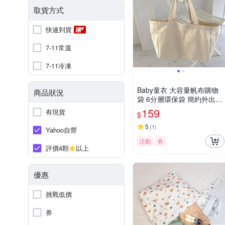
取貨方式
快速到貨
7-11常溫
7-11冷凍
Baby童衣 大容量帆布購物
商品狀況
袋 6分層環保袋 簡約外出單
肩購物包 11672
159
有現貨
$
5
(
1
)
Yahoo自營
活動
券
評價4顆
以上
優惠
挑戰低價
券