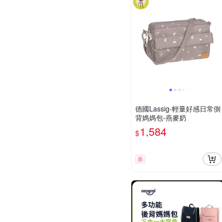
德國Lassig-輕量好感日常側
背媽媽包-燕麥奶
1,584
$
券