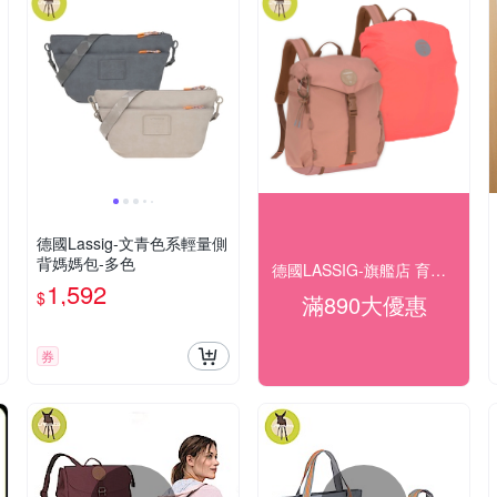
德國Lassig-文青色系輕量側
背媽媽包-多色
德國LASSIG-旗艦店 育兒生活新美學
1,592
$
滿890大優惠
券