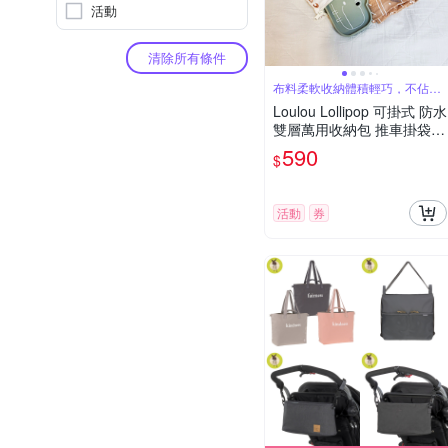
活動
清除所有條件
布料柔軟收納體積輕巧，不佔空
間
Loulou Lollipop 可掛式 防水
雙層萬用收納包 推車掛袋
收納袋 多款可選
590
$
活動
券