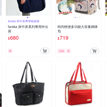
farska 床中床專用收納袋
farska 床中床系列專用外出
時尚輕便多功能大容量媽咪
袋
包
680
719
$
$
券
活動
券