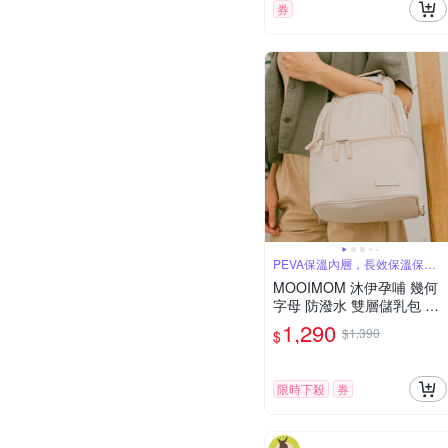
券
PEVA保溫內層，長效保溫保冰8
小時
MOOIMOM 沐伊孕哺 幾何
字母 防潑水 雙層儲乳包 母
乳 保溫 保冷袋 哺乳包 多款
1,290
$1,390
$
可選
限時下殺
券