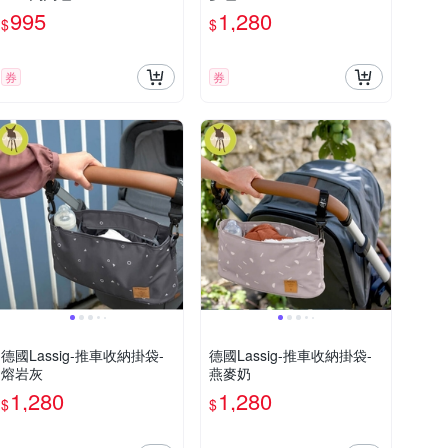
995
1,280
$
$
券
券
德國Lassig-推車收納掛袋-
德國Lassig-推車收納掛袋-
熔岩灰
燕麥奶
1,280
1,280
$
$