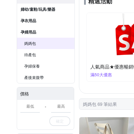
精選活動
婦幼/童鞋/玩具/樂器
孕衣用品
孕婦用品
媽媽包
待產包
孕婦保養
人氣商品★優惠暢銷
滿50大優惠
產後束腹帶
價格
媽媽包 69 筆結果
-
確定