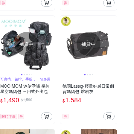
券
券
補貨中
補貨中
可肩揹、後揹、手提，一包多用
MOOIMOM 沐伊孕哺 幾何
德國Lassig-輕量好感日常側
星空媽媽包-三用式外出包
背媽媽包-熔岩灰
1,490
1,584
$1,590
$
$
限時下殺
券
券