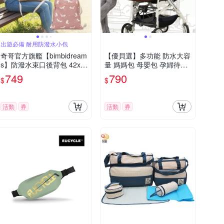
出遊必備 耐用防潑水小包
奇哥官方旗艦【bimbidream
【優貝選】多功能 防水大容
s】防潑水束口後背包 42x3
量 媽媽包 母嬰包 孕婦待產
2cm(束口包 抽繩包 旅行包
包(兩色任選)
749
790
$
$
外出包)
活動
券
活動
券