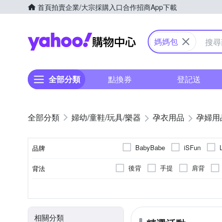
首頁
拍賣
企業/大宗採購入口
合作招商
App下載
Yahoo購物中心
媽媽包
全部分類
點換券
登記送
婦幼/童鞋/玩具/樂器
孕衣用品
孕婦用
BabyBabe
iSFun
品牌
後背
手提
肩背
背法
品牌名稱
有保冷/溫功能
女
帆布
無
男
布面
無
Polyes
3
5
7
1
2
6
1
4
外袋數
內袋數
顏色
保冷/溫功能
適用性別
材質
相關分類