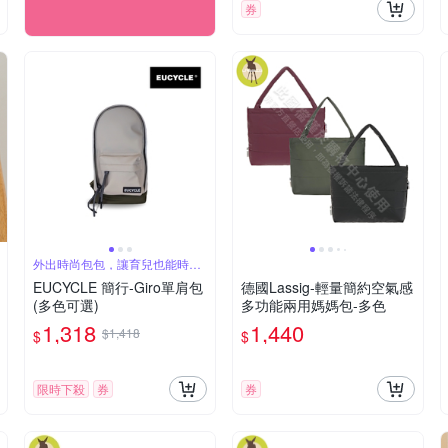
券
外出時尚包包，讓育兒也能時尚
有型
EUCYCLE 簡行-Giro單肩包
德國Lassig-輕量簡約空氣感
(多色可選)
多功能兩用媽媽包-多色
1,318
1,440
$1,418
$
$
限時下殺
券
券