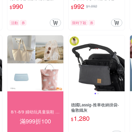
疵)
32x5cm(後背包 育兒包 旅
990
992
$1,092
$
$
行包 書包 外出包)
活動
券
限時下殺
券
德國Lassig-推車收納掛袋-
倫敦鐵灰
8/1-8/9 婦幼玩具童裝鞋 指定品滿999折100
1,280
$
滿999折100