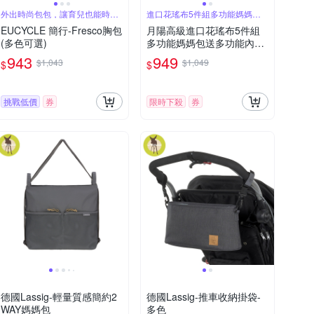
外出時尚包包，讓育兒也能時尚
進口花瑤布5件組多功能媽媽包
有型
送多功能內袋
EUCYCLE 簡行-Fresco胸包
月陽高級進口花瑤布5件組
(多色可選)
多功能媽媽包送多功能內袋
(B05)
943
949
$1,043
$1,049
$
$
挑戰低價
券
限時下殺
券
德國Lassig-輕量質感簡約2
德國Lassig-推車收納掛袋-
WAY媽媽包
多色