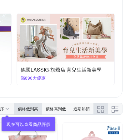
德國LASSIG-旗艦店 育兒生活新美學
滿890大優惠
序
價格低到高
價格高到低
近期熱銷