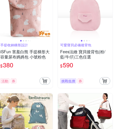
手提收納梯形設計
可愛寶貝必備後背包
iSFun 害羞白熊 手提梯形大
Fees法緻 寶貝後背包(粉/
容量尿布媽媽包 小號粉色
藍/牛仔)三色任選
380
590
$
$
活動
券
挑戰低價
券