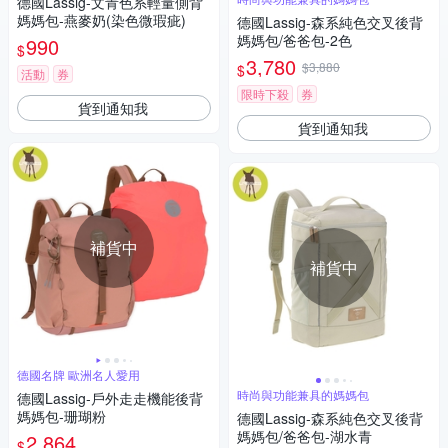
德國Lassig-文青色系輕量側背
媽媽包-燕麥奶(染色微瑕疵)
德國Lassig-森系純色交叉後背
媽媽包/爸爸包-2色
990
$
3,780
$3,880
$
活動
券
限時下殺
券
貨到通知我
貨到通知我
補貨中
補貨中
德國名牌 歐洲名人愛用
時尚與功能兼具的媽媽包
德國Lassig-戶外走走機能後背
媽媽包-珊瑚粉
德國Lassig-森系純色交叉後背
媽媽包/爸爸包-湖水青
2,864
$