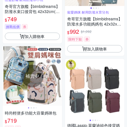
奇哥官方旗艦【bimbidreams】
防潑水束口後背包 42x32cm(束
寵愛媽咪 耐用防潑水育兒包
口包 抽繩包 旅行包 外出包)
749
奇哥官方旗艦【bimbidreams】
$
防潑水多功能媽媽包 42x32x5c
挑戰低價
券
m(後背包 育兒包 旅行包 書包
992
$1,092
$
外出包)
加入購物車
限時下殺
券
加入購物車
補貨中
時尚輕便多功能大容量媽咪包
719
$
德國Lassig-莫蘭迪純色後背媽