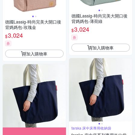
德國Lassig-時尚完美大開口後
背媽媽包-薄荷綠
德國Lassig-時尚完美大開口後
背媽媽包-玫瑰金
3,024
$
3,024
$
券
券
加入購物車
加入購物車
farska 床中床專用收納袋