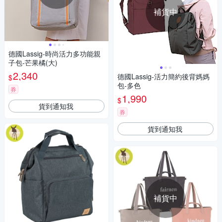
補貨中
德國Lassig-時尚活力多功能親
子包-芒果橘(大)
2,340
德國Lassig-活力簡約後背媽媽
$
包-多色
券
1,990
$
貨到通知我
券
貨到通知我
補貨中