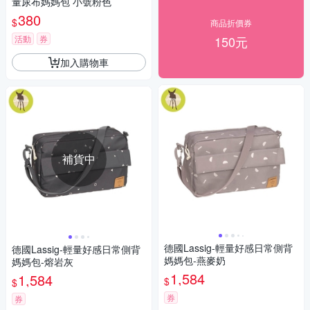
量尿布媽媽包 小號粉色
380
$
商品折價券
活動
券
150元
加入購物車
補貨中
德國Lassig-輕量好感日常側背
德國Lassig-輕量好感日常側背
媽媽包-燕麥奶
媽媽包-熔岩灰
1,584
1,584
$
$
券
券