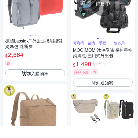
補貨中
德國Lassig-戶外走走機能後背
可肩揹、後揹、手提，一包多用
媽媽包-迷霧灰
MOOIMOM 沐伊孕哺 幾何星空
2,864
$
媽媽包-三用式外出包
1,490
券
$1,590
$
限時下殺
券
加入購物車
貨到通知我