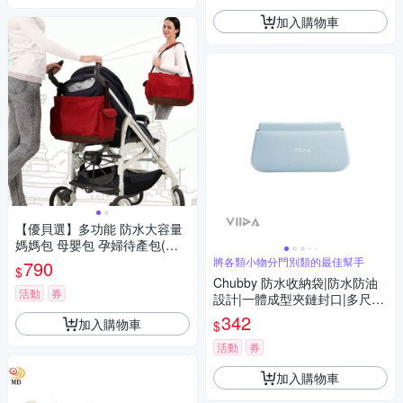
加入購物車
【優貝選】多功能 防水大容量
媽媽包 母嬰包 孕婦待產包(兩
色任選)
將各類小物分門別類的最佳幫手
790
$
Chubby 防水收納袋|防水防油
活動
券
設計|一體成型夾鏈封口|多尺寸
選擇|易清潔、耐用|外出好幫手
342
加入購物車
$
活動
券
加入購物車