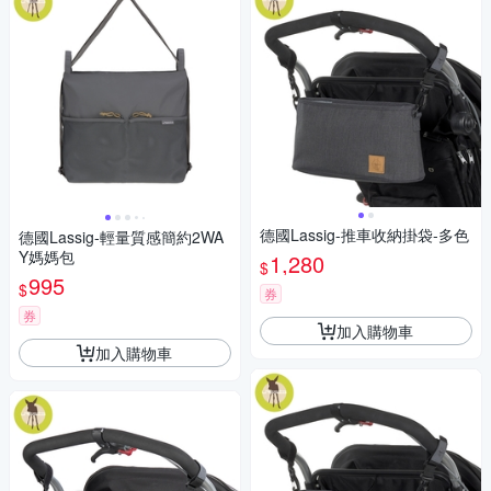
德國Lassig-推車收納掛袋-多色
德國Lassig-輕量質感簡約2WA
Y媽媽包
1,280
$
995
$
券
券
加入購物車
加入購物車