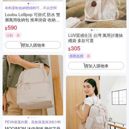
布料柔軟收納體積輕巧，不佔空間
Loulou Lollipop 可掛式 防水 雙
層萬用收納包 推車掛袋 收納袋
多款可選
590
$
LUV質感生活 台灣 萬⽤沙灘抽
活動
券
繩袋 多款可選
加入購物車
305
$
挑戰低價
券
加入購物車
PEVA保溫內層，長效保溫保冰8小時
MOOIMOM 沐伊孕哺 幾何字母