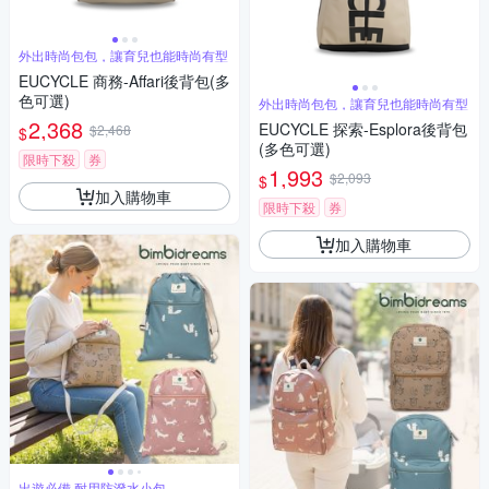
外出時尚包包，讓育兒也能時尚有型
EUCYCLE 商務-Affari後背包(多
色可選)
外出時尚包包，讓育兒也能時尚有型
2,368
EUCYCLE 探索-Esplora後背包
$2,468
$
(多色可選)
限時下殺
券
1,993
$2,093
$
加入購物車
限時下殺
券
加入購物車
出遊必備 耐用防潑水小包