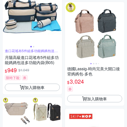
進口花瑤布5件組多功能媽媽包送多
功能內袋
月陽高級進口花瑤布5件組多功
能媽媽包送多功能內袋(B05)
949
德國Lassig-時尚完美大開口後
$1,049
$
背媽媽包-多色
限時下殺
券
3,024
$
加入購物車
券
加入購物車