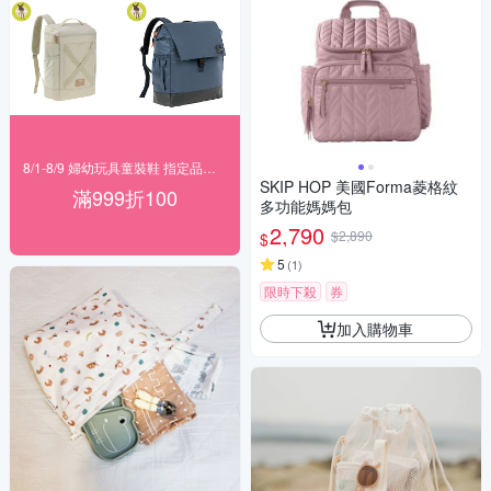
8/1-8/9 婦幼玩具童裝鞋 指定品滿999折100
SKIP HOP 美國Forma菱格紋
滿999折100
多功能媽媽包
2,790
$2,890
$
5
(
1
)
限時下殺
券
加入購物車