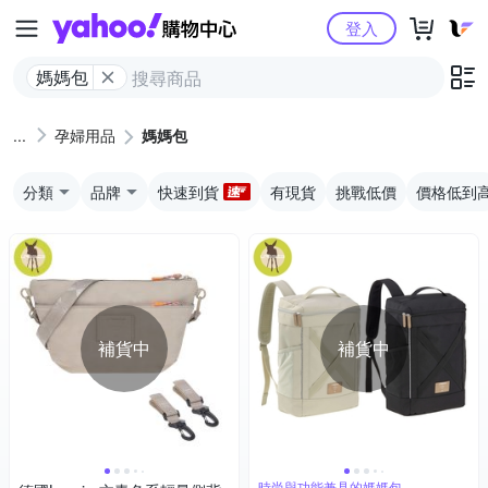
Yahoo購物中心
登入
媽媽包
孕婦用品
媽媽包
分類
品牌
快速到貨
有現貨
挑戰低價
價格低到
補貨中
補貨中
時尚與功能兼具的媽媽包