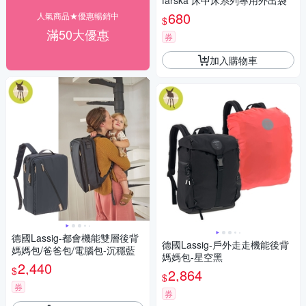
farska 床中床系列專用外出袋
680
人氣商品★優惠暢銷中
$
滿50大優惠
券
加入購物車
德國Lassig-都會機能雙層後背
德國Lassig-戶外走走機能後背
媽媽包/爸爸包/電腦包-沉穩藍
媽媽包-星空黑
2,440
$
2,864
$
券
券