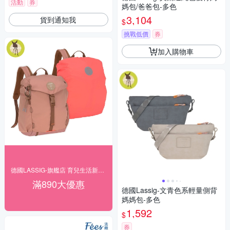
活動
券
媽包/爸爸包-多色
3,104
貨到通知我
$
挑戰低價
券
加入購物車
德國LASSIG-旗艦店 育兒生活新美學
滿890大優惠
德國Lassig-文青色系輕量側背
媽媽包-多色
1,592
$
券