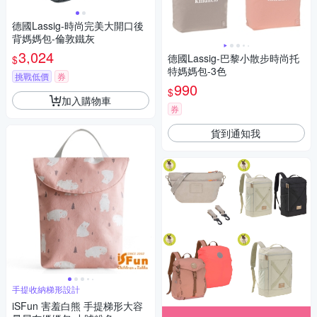
德國Lassig-時尚完美大開口後
背媽媽包-倫敦鐵灰
3,024
德國Lassig-巴黎小散步時尚托
$
特媽媽包-3色
挑戰低價
券
990
$
加入購物車
券
貨到通知我
手提收納梯形設計
iSFun 害羞白熊 手提梯形大容