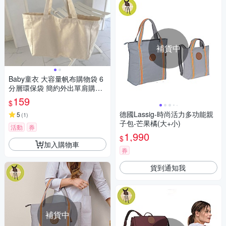
補貨中
Baby童衣 大容量帆布購物袋 6
分層環保袋 簡約外出單肩購物
包 11672
159
$
德國Lassig-時尚活力多功能親
5
(
1
)
子包-芒果橘(大+小)
活動
券
1,990
$
加入購物車
券
貨到通知我
補貨中