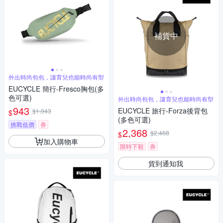
補貨中
外出時尚包包，讓育兒也能時尚有型
EUCYCLE 簡行-Fresco胸包(多
色可選)
外出時尚包包，讓育兒也能時尚有型
943
EUCYCLE 旅行-Forza後背包
$1,043
$
(多色可選)
挑戰低價
券
2,368
$2,468
$
加入購物車
限時下殺
券
貨到通知我