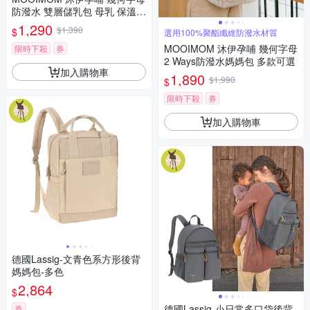
防潑水 雙層儲乳包 母乳 保溫
保冷袋 哺乳包 多款可選
1,290
$1,390
$
選用100%聚酯纖維防潑水材質
MOOIMOM 沐伊孕哺 幾何字母
限時下殺
券
2 Ways防潑水媽媽包 多款可選
加入購物車
1,890
$1,990
$
限時下殺
券
加入購物車
德國Lassig-文青色系方形後背
媽媽包-多色
2,864
$
德國Lassig-小日常多口袋後背
券