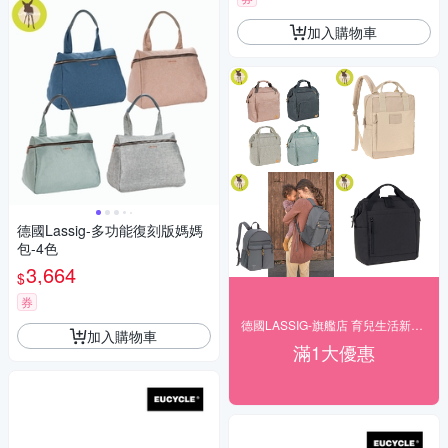
加入購物車
德國Lassig-多功能復刻版媽媽
包-4色
3,664
$
券
德國LASSIG-旗艦店 育兒生活新美學
加入購物車
滿1大優惠