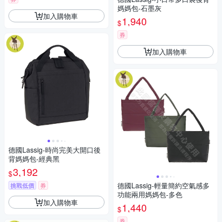
媽媽包-石墨灰
加入購物車
1,940
$
券
加入購物車
德國Lassig-時尚完美大開口後
背媽媽包-經典黑
3,192
$
德國Lassig-輕量簡約空氣感多
挑戰低價
券
功能兩用媽媽包-多色
加入購物車
1,440
$
券