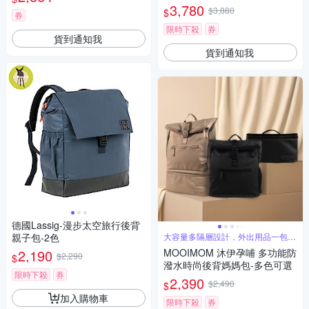
3,780
$3,880
$
券
限時下殺
券
貨到通知我
貨到通知我
德國Lassig-漫步太空旅行後背
親子包-2色
大容量多隔層設計，外出用品一包搞
定
2,190
MOOIMOM 沐伊孕哺 多功能防
$2,290
$
潑水時尚後背媽媽包-多色可選
限時下殺
券
2,390
$2,490
$
加入購物車
限時下殺
券