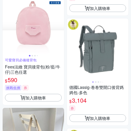
加入購物車
可愛寶貝必備後背包
Fees法緻 寶貝後背包(粉/藍/牛
仔)三色任選
590
$
德國Lassig-卷卷雙開口後背媽
挑戰低價
券
媽包-多色
加入購物車
3,104
$
券
加入購物車