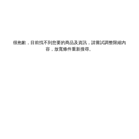
很抱歉，目前找不到您要的商品及資訊，請嘗試調整限縮內
容，放寬條件重新搜尋。