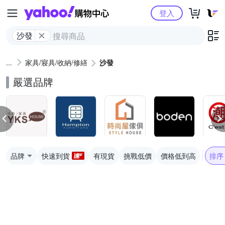
Yahoo購物中心
登入
沙發
家具/寢具/收納/修繕
沙發
嚴選品牌
品牌
快速到貨
有現貨
挑戰低價
價格低到高
排序