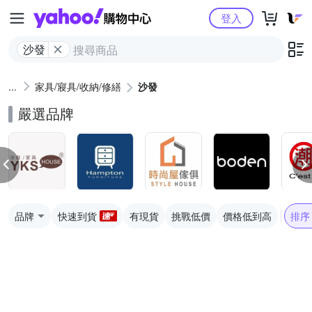
Yahoo購物中心
登入
沙發
家具/寢具/收納/修繕
沙發
嚴選品牌
品牌
快速到貨
有現貨
挑戰低價
價格低到高
排序