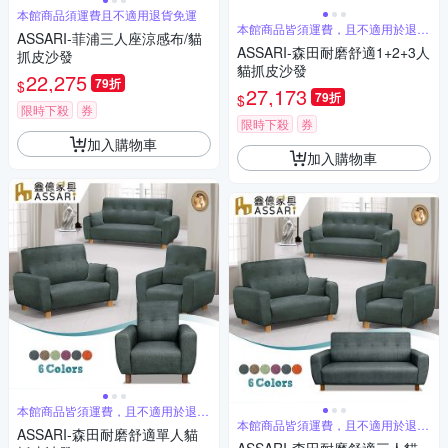
本館商品須運費且不適用退貨免運
本館商品皆須運費，且不適用於退貨
ASSARI-菲浦三人座涼感布/貓
免運
ASSARI-森田耐磨舒適1+2+3人
抓皮沙發
貓抓皮沙發
22,275
79折
$
27,173
79折
$
限時下殺
券
限時下殺
券
加入購物車
加入購物車
本館商品皆須運費，且不適用於退貨
免運
本館商品皆須運費，且不適用於退貨
ASSARI-森田耐磨舒適單人貓
免運