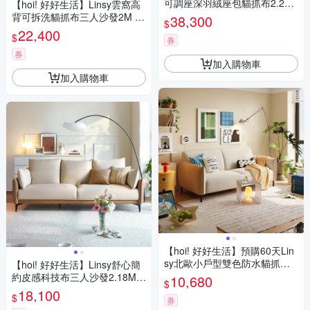
可調座深羽絨座包貓抓布2.2M
【hoi! 好好生活】Linsy雲窩高
三人沙發 貝母白 BS677
背可拆洗貓抓布三人沙發2M 貝
38,300
$
母白 BS816
22,400
$
券
券
加入購物車
加入購物車
【hoi! 好好生活】預購60天Lin
sy北歐小戶型雙色防水貓抓布
【hoi! 好好生活】Linsy舒心簡
雙人布沙發1.53M BS104
約皮感科技布三人沙發2.18M
10,680
$
柔沙色 BS103
18,100
$
券