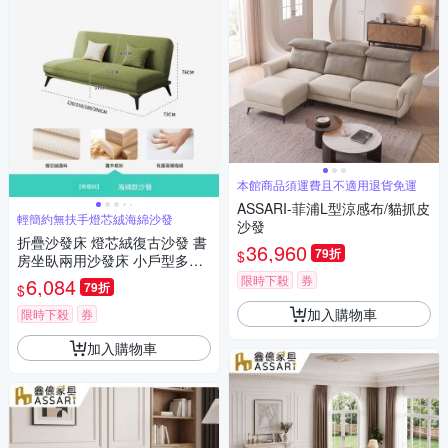
本館商品須運費且不適用退貨免運
ASSARI-菲浦L型涼感布/貓抓皮
輕簡約無扶手燈芯絨海綿沙發
沙發
折疊沙發床 燈芯絨復古沙發 書
36,960
79折
$
房坐臥兩用沙發床 小戶型多功
能沙發（長120cm）
限時下殺
券
6,084
79折
$
加入購物車
限時下殺
券
加入購物車