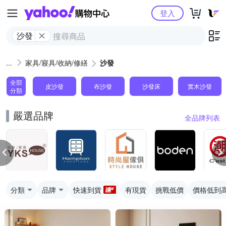
Yahoo購物中心
登入
沙發
家具/寢具/收納/修繕
沙發
全部
皮沙發
布沙發
沙發床
實木沙發
分類
嚴選品牌
全品牌列表
分類
品牌
快速到貨
有現貨
挑戰低價
價格低到