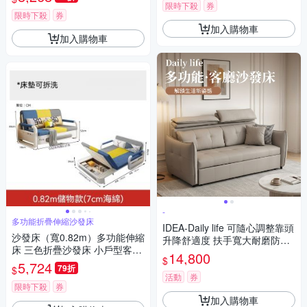
洗
限時下殺
券
限時下殺
券
加入購物車
加入購物車
-
多功能折疊伸縮沙發床
IDEA-Daily life 可隨心調整靠頭
沙發床（寬0.82m）多功能伸縮
升降舒適度 扶手寬大耐磨防污
床 三色折疊沙發床 小戶型客廳
防水貓抓皮沙發床/沙發椅背可
14,800
$
一體兩用折疊床 隱藏儲物 可拆
5,724
拆除 /客廳沙發床
79折
$
洗
活動
券
限時下殺
券
加入購物車