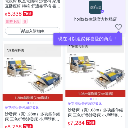
電競椅 臥室電腦椅 沙發椅 家用
直播座椅 轉椅 舒適靠背椅 書桌
椅 人體工學椅
6,338
79折
$
hoi!好好生活官方旗艦店
限時下殺
券
加入購物車
多功能折疊伸縮沙發床
多功能折疊伸縮沙發床
沙發床（寬1.08m）多功能伸縮
沙發床（寬1.28m）多功能伸縮
床 三色折疊沙發床 小戶型客廳
床 三色折疊沙發床 小戶型客廳
一體兩用折疊床 隱藏儲物 可拆
7,284
79折
$
一體兩用折疊床 隱藏儲物 可拆
8,268
洗
78折
$