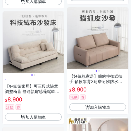
加入購物車
【好氣氛家居】簡約拉扣式扶
-
手 鬆軟靠背X耐磨耐髒防水貓
【好氣氛家居】可三段式隨意
抓皮沙發/單1色/運費另計
8,900
$
調整椅背 舒適親膚感蓬鬆軟綿
科技絨布沙發床/免螺絲 快速拆
活動
券
8,900
$
裝椅腳/單1色/運費另計
加入購物車
活動
券
加入購物車