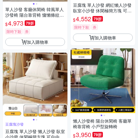
豆腐塊 單人沙發 網紅懶人沙發
單人沙發 客廳休閑椅 韓風單人
臥室小沙發 休閑極簡方塊 可自
沙發椅 陽台靠背椅 慵懶條紋躺
由拼接 榻榻米 大號
4,552
79折
$
椅
4,973
79折
$
限時下殺
券
限時下殺
券
加入購物車
加入購物車
懶人沙發椅 陽台休閑椅 客廳單
豆腐塊沙發
椅靠背椅 小戶型旋轉椅
豆腐塊 單人沙發 懶人沙發 臥室
3,950
79折
$
小沙發 休閑極簡方塊 可自由拼