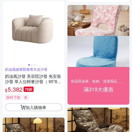
奶油風鍵盤豎條實木皮沙發
奶油風沙發 美容院沙發 免安裝
沙發 單人位輕奢沙發（ 95*80*
棉花田桌椅、收納、清潔用品，特賣319元起
72cm）奶油風鍵盤豎條實木皮
5,382
滿319大優惠
79折
$
沙發
限時下殺
券
加入購物車