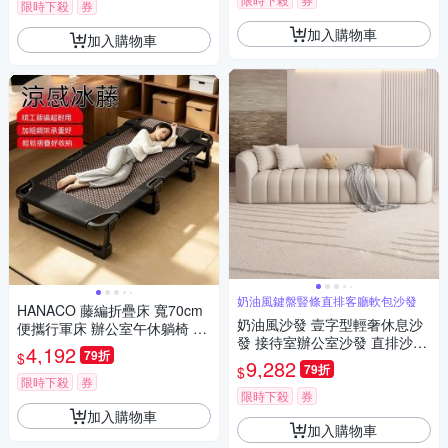
限時下殺
券
加入購物車
加入購物車
奶油風鍵盤豎條直排客廳軟包沙發
HANACO 藤編折疊床 寬70cm
奶油風沙發 壹字型輕奢休息沙
便攜行軍床 辦公室午休躺椅 午
發 接待室辦公室沙發 直排沙發
睡床 午休躺椅 辦公室午休神器
4,192
79折
$
（150*80*72cm）
9,282
79折
$
限時下殺
券
限時下殺
券
加入購物車
加入購物車