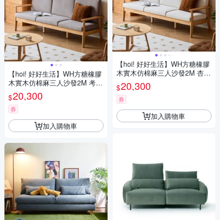
【hoi! 好好生活】WH方糖橡膠
木實木仿棉麻三人沙發2M 杏仁
【hoi! 好好生活】WH方糖橡膠
露 Y520H10
木實木仿棉麻三人沙發2M 考拉
20,300
$
灰 Y520H10
20,300
$
券
券
加入購物車
加入購物車