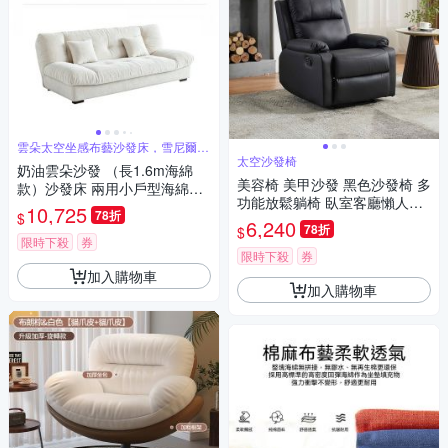
雲朵太空坐感布藝沙發床，雪尼爾面
料五色
太空沙發椅
奶油雲朵沙發 （長1.6m海綿
美容椅 美甲沙發 黑色沙發椅 多
款）沙發床 兩用小戶型海綿床
功能放鬆躺椅 臥室客廳懶人椅
客廳臥室沙發 雙人多功能沙發
10,725
78折
$
可調角度單椅
6,240
78折
$
限時下殺
券
限時下殺
券
加入購物車
加入購物車