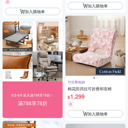
券
加入購物車
加入購物車
可折疊收納
棉花田貝拉可折疊和室椅
1,299
8/3-8/9 家具滿788享78折！
$
滿788享78折
券
加入購物車