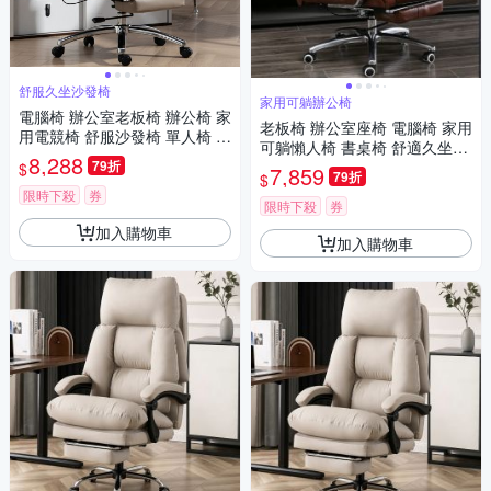
舒服久坐沙發椅
家用可躺辦公椅
電腦椅 辦公室老板椅 辦公椅 家
老板椅 辦公室座椅 電腦椅 家用
用電競椅 舒服沙發椅 單人椅 書
可躺懶人椅 書桌椅 舒適久坐椅
房書桌椅 懶人椅
8,288
79折
轉椅 商務椅
$
7,859
79折
$
限時下殺
券
限時下殺
券
加入購物車
加入購物車