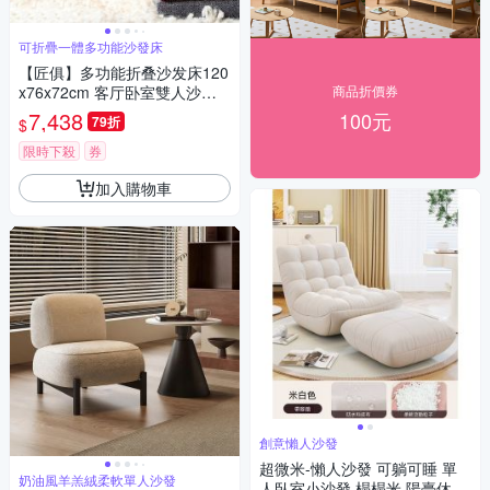
可折疊一體多功能沙發床
【匠俱】多功能折叠沙发床120
x76x72cm 客厅卧室雙人沙發
商品折價券
厚18cm 小户型懒人沙發 可拆
7,438
100元
79折
$
洗一体陪护床
限時下殺
券
加入購物車
創意懶人沙發
超微米-懶人沙發 可躺可睡 單
奶油風羊羔絨柔軟單人沙發
人臥室小沙發 榻榻米 陽臺休閑