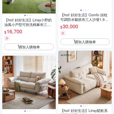
【hoi! 好好生活】Comfo 頭枕
可調防水貓抓布三人沙發1.9M
【hoi! 好好生活】Linsy小野奶
深綠
油風小戶型可拆洗棉麻布三人
30,000
$
沙發1.9M 牛仔藍 BS326
16,700
$
券
券
加入購物車
加入購物車
【hoi! 好好生活】Linsy鬆軟系