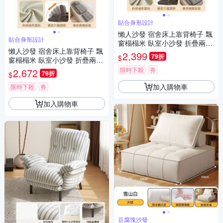
貼合身形設計
懶人沙發 宿舍床上靠背椅子 飄
貼合身形設計
窗榻榻米 臥室小沙發 折疊兩用
懶人沙發 宿舍床上靠背椅子 飄
單人躺椅 無腳墊
2,399
79折
$
窗榻榻米 臥室小沙發 折疊兩用
單人躺椅 免組裝休閒椅 腳墊款
限時下殺
券
2,672
79折
$
加入購物車
限時下殺
券
加入購物車
豆腐塊沙發