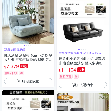
親膚抗菌雪尼爾
雲朵太空坐感貓抓皮沙發床 四色防
懶人沙發 沙發椅 臥室小沙發 單
水防刮
貓抓皮沙發床 兩用小戶型海綿
人沙發 可躺可睡 陽台躺椅 客廳
床 客廳臥室沙發 雙人多功能沙
休閒旋轉座椅
7,379
79折
$
發（長1.6m海綿款）
11,104
79折
$
限時下殺
券
限時下殺
券
加入購物車
加入購物車