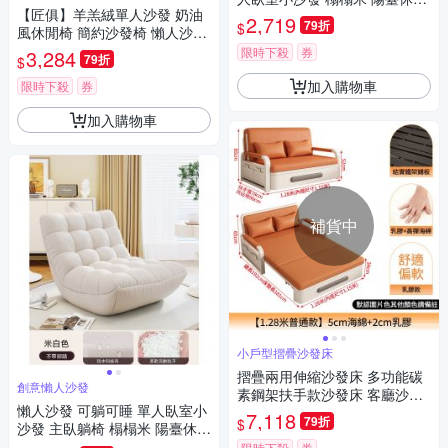
【匠俱】羊羔絨單人沙發 奶油
椅 休憩豆袋沙發 腳踏款
2,719
79折
$
風休閒椅 簡約沙發椅 懶人沙發
椅子 小戶型座椅
限時下殺
券
3,284
79折
$
加入購物車
限時下殺
券
加入購物車
補貨中
小戶型摺疊沙發床
摺疊兩用伸縮沙發床 多功能碳
創意懶人沙發
素鋼架扶手款沙發床 客廳沙發
懶人沙發 可躺可睡 單人臥室小
單人伸縮床
7,118
79折
$
沙發 主臥躺椅 榻榻米 陽臺休閑
椅 休憩豆袋沙發 無腳踏
限時下殺
券