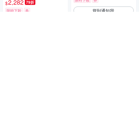
2,282
79折
$
貨到通知我
限時下殺
券
加入購物車
【hoi! 好好生活】YW毛毛蟲科
技布懶人沙發椅0.9M 糯米白 S
便捷雙摺舒適海綿床
0543
11,800
$
午休摺疊床 便攜單人床 辦公室
午睡床 家用陪護簡易摺疊床 休
券
憩海綿躺椅 灰架80CM
3,899
79折
$
加入購物車
限時下殺
券