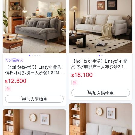
可分區拆洗
【hoi! 好好生活】Linsy舒心簡
約防水貓抓布三人布沙發2.18M
【hoi! 好好生活】Linsy小雲朵
貝母白 BS103
仿棉麻可拆洗三人沙發1.82M
18,100
$
黎明灰 BS124
12,600
$
券
券
加入購物車
加入購物車