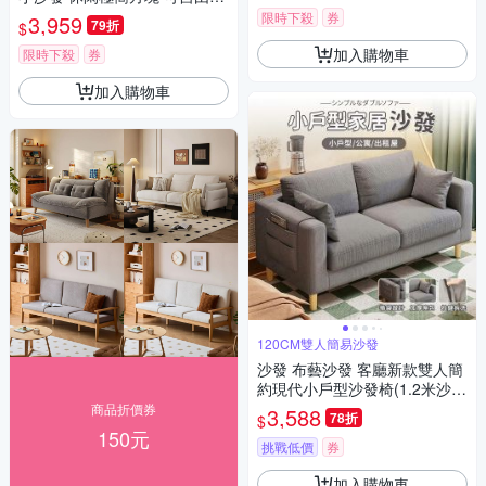
接 榻榻米 中號
限時下殺
券
3,959
79折
$
加入購物車
限時下殺
券
加入購物車
120CM雙人簡易沙發
沙發 布藝沙發 客廳新款雙人簡
約現代小戶型沙發椅(1.2米沙發
雙人簡易沙發)
商品折價券
3,588
78折
$
150元
挑戰低價
券
加入購物車