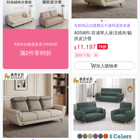
本館商品須運費且不適用退貨免運
ASSARI-菲浦單人座涼感布/貓
抓皮沙發
IDEA/好氣氛家居 2件95折
11,197
79折
$
滿2件享95折
限時下殺
券
加入購物車