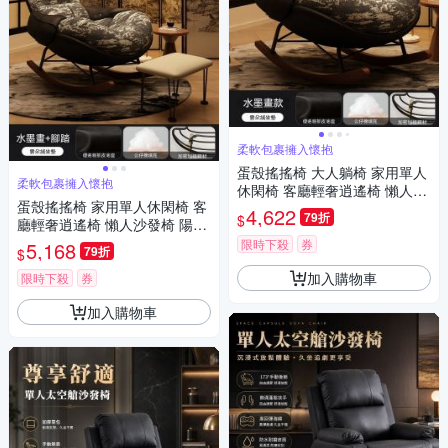
柔軟包裹擁入懷抱
蛋殼搖搖椅 大人躺椅 家用單人
柔軟包裹擁入懷抱
休閑椅 客廳輕奢逍遙椅 懶人沙
蛋殼搖搖椅 家用單人休閑椅 客
發椅 陽臺慵懶躺椅
4,622
79折
$
廳輕奢逍遙椅 懶人沙發椅 陽臺
慵懶躺椅 大人搖椅 腳踏款
限時下殺
券
5,168
79折
$
加入購物車
限時下殺
券
加入購物車