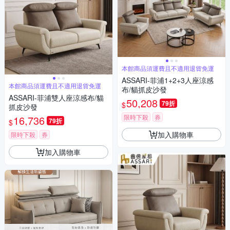
本館商品須運費且不適用退貨免運
ASSARI-菲浦1+2+3人座涼感
本館商品須運費且不適用退貨免運
布/貓抓皮沙發
ASSARI-菲浦雙人座涼感布/貓
50,208
79折
$
抓皮沙發
限時下殺
券
16,736
79折
$
加入購物車
限時下殺
券
加入購物車