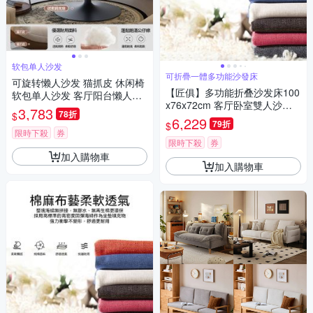
软包单人沙发
可折疊一體多功能沙發床
可旋转懒人沙发 猫抓皮 休闲椅
【匠俱】多功能折叠沙发床100
软包单人沙发 客厅阳台懒人躺
x76x72cm 客厅卧室雙人沙發
椅
3,783
78折
$
厚18cm 小户型懒人沙發 可拆
6,229
79折
$
洗一体陪护床
限時下殺
券
限時下殺
券
加入購物車
加入購物車