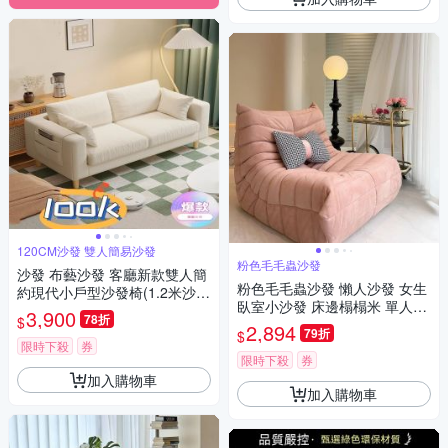
120CM沙發 雙人簡易沙發
粉色毛毛蟲沙發
沙發 布藝沙發 客廳新款雙人簡
粉色毛毛蟲沙發 懶人沙發 女生
約現代小戶型沙發椅(1.2米沙發
臥室小沙發 床邊榻榻米 單人沙
雙人簡易沙發)
3,900
78折
$
發
2,894
79折
$
限時下殺
券
限時下殺
券
加入購物車
加入購物車