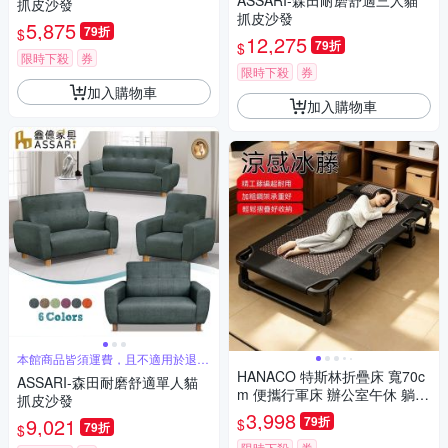
ASSARI-森田耐磨舒適三人貓
抓皮沙發
抓皮沙發
5,875
79折
$
12,275
79折
$
限時下殺
券
限時下殺
券
加入購物車
加入購物車
本館商品皆須運費，且不適用於退貨
免運
HANACO 特斯林折疊床 寬70c
ASSARI-森田耐磨舒適單人貓
m 便攜行軍床 辦公室午休 躺椅
抓皮沙發
午睡床 午休躺椅 辦公室午休神
3,998
9,021
79折
$
79折
$
器
限時下殺
券