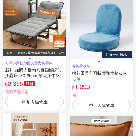
可調節柔軟加固支撐力折疊床
可折疊收納
新川 加固支撐力八腳四擋調節
棉花田貝利可折疊和室椅-2色
折疊床180*65cm 單人床午休床
可選
行軍床 陪護床躺床躺椅
2,355
79折
$
1,299
$
限時下殺
券
券
加入購物車
加入購物車