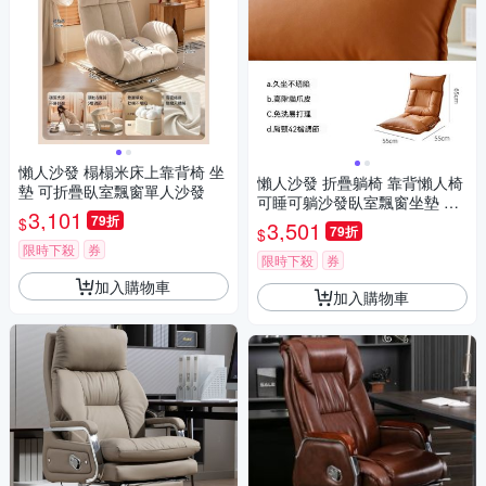
懶人沙發 榻榻米床上靠背椅 坐
懶人沙發 折疊躺椅 靠背懶人椅
墊 可折疊臥室飄窗單人沙發
可睡可躺沙發臥室飄窗坐墊 榻
3,101
79折
榻米座椅
$
3,501
79折
$
限時下殺
券
限時下殺
券
加入購物車
加入購物車