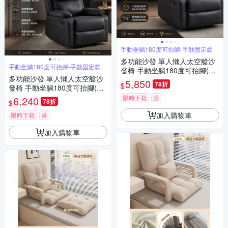
手動坐躺180度可抬腳-手動固定款
多功能沙發 單人懶人太空艙沙
手動坐躺180度可抬腳-手動固定款
發椅 手動坐躺180度可抬腳(手
多功能沙發 單人懶人太空艙沙
動固定款)
5,850
78折
$
發椅 手動坐躺180度可抬腳(手
動固定款)
限時下殺
券
6,240
78折
$
加入購物車
限時下殺
券
加入購物車