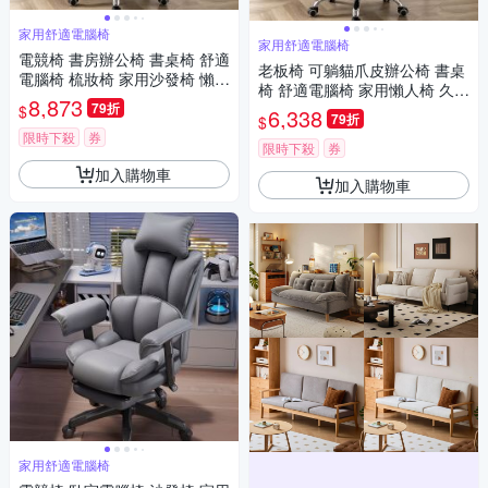
家用舒適電腦椅
家用舒適電腦椅
電競椅 書房辦公椅 書桌椅 舒適
老板椅 可躺貓爪皮辦公椅 書桌
電腦椅 梳妝椅 家用沙發椅 懶人
椅 舒適電腦椅 家用懶人椅 久坐
椅 久坐人體工學椅（小牛皮
8,873
79折
人體工學椅（貓爪皮款）
$
6,338
款）
79折
$
限時下殺
券
限時下殺
券
加入購物車
加入購物車
家用舒適電腦椅