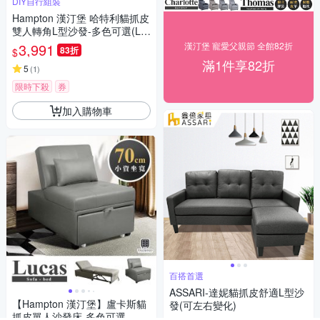
DIY自行組裝
Hampton 漢汀堡 哈特利貓抓皮
雙人轉角L型沙發-多色可選(L型
沙發/雙人沙發/貓抓皮/含腳凳/
3,991
漢汀堡 寵愛父親節 全館82折
83折
$
皮沙發/沙發/DIY)
滿1件享82折
5
(
1
)
限時下殺
券
加入購物車
百搭首選
ASSARI-達妮貓抓皮舒適L型沙
【Hampton 漢汀堡】盧卡斯貓
發(可左右變化)
抓皮單人沙發床-多色可選