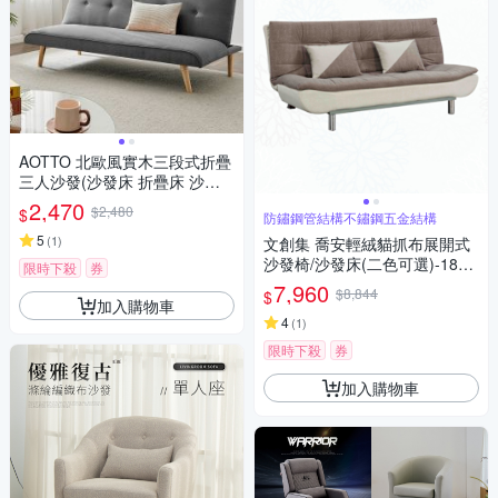
AOTTO 北歐風實木三段式折疊
三人沙發(沙發床 折疊床 沙發
單人床)
2,470
$2,480
$
防鏽鋼管結構不鏽鋼五金結構
5
(
1
)
文創集 喬安輕絨貓抓布展開式
沙發椅/沙發床(二色可選)-188x
限時下殺
券
92x89cm免組
7,960
$8,844
$
加入購物車
4
(
1
)
限時下殺
券
加入購物車