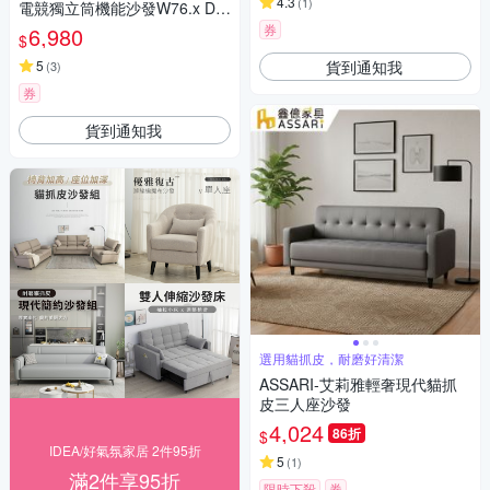
4.3
(
1
)
電競獨立筒機能沙發W76.x D9
0-155 x H109 CM
券
6,980
$
貨到通知我
5
(
3
)
券
貨到通知我
選用貓抓皮，耐磨好清潔
ASSARI-艾莉雅輕奢現代貓抓
皮三人座沙發
4,024
86折
$
IDEA/好氣氛家居 2件95折
5
(
1
)
滿2件享95折
限時下殺
券