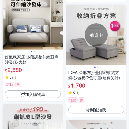
補貨中
好氣氛家居 多段調整伸縮亞麻
沙發床-大款
2,880
$
IDEA-亞麻布折疊隱藏收納方
5
凳/沙發椅/2色可選(運費另計)
(
1
)
1,700
活動
券
$
5
(
1
)
加入購物車
活動
券
貨到通知我