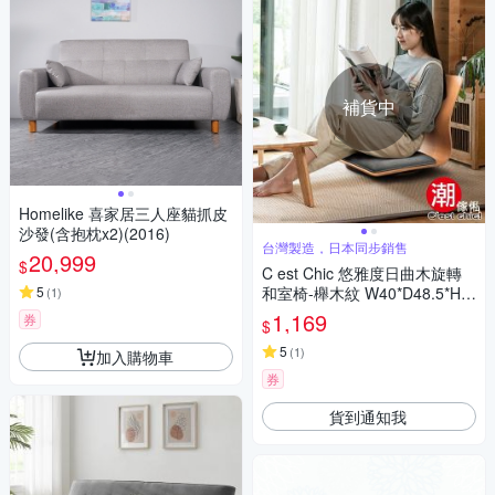
補貨中
Homelike 喜家居三人座貓抓皮
沙發(含抱枕x2)(2016)
台灣製造，日本同步銷售
20,999
$
C est Chic 悠雅度日曲木旋轉
5
和室椅-櫸木紋 W40*D48.5*H4
(
1
)
7 cm
1,169
券
$
5
(
1
)
加入購物車
券
貨到通知我