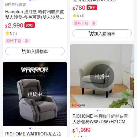
DIY自行組裝
780
79折
$
Hampton 漢汀堡 哈特利貓抓皮
5
(
1
)
雙人沙發-多色可選(雙人沙發/
貓抓皮/皮沙發/沙發/DIY)
限時下殺
券
2,990
83折
$
加入購物車
5
(
1
)
限時下殺
券
加入購物車
補貨中
補貨中
RICHOME 半月咖啡貓抓皮單
人沙發椅W68xD66xH71CM
1,999
$
RICHOME WARRIOR-尼古拉