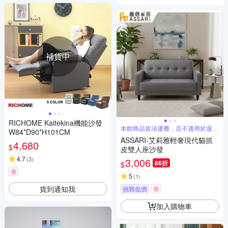
補貨中
RICHOME Kaitekina機能沙發
本館商品皆須運費，且不適用於退貨
W84*D90*H101CM
免運
ASSARI-艾莉雅輕奢現代貓抓
4,680
$
皮雙人座沙發
4.7
(
3
)
3,006
86折
$
券
5
(
1
)
貨到通知我
挑戰低價
券
加入購物車