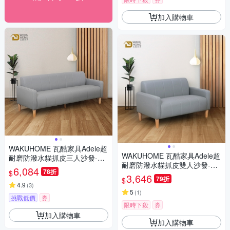
加入購物車
WAKUHOME 瓦酷家具Adele超
WAKUHOME 瓦酷家具Adele超
耐磨防潑水貓抓皮三人沙發-3
耐磨防潑水貓抓皮雙人沙發-4
色(淺灰/深灰/米白)-寬180*深60
6,084
78折
$
色(深藍/深灰/淺灰/米白)-寬112
*高66cm
3,646
79折
$
*深60*高70cm
4.9
(
3
)
5
(
1
)
挑戰低價
券
限時下殺
券
加入購物車
加入購物車