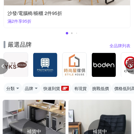
沙發/電腦椅/櫥櫃 2件95折
滿2件享95折
嚴選品牌
全品牌列表
分類
品牌
快速到貨
有現貨
挑戰低價
價格低到
補貨中
補貨中