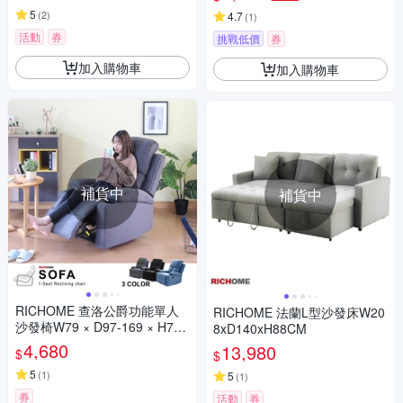
5
(
2
)
4.7
(
1
)
活動
券
挑戰低價
券
加入購物車
加入購物車
補貨中
補貨中
RICHOME 查洛公爵功能單人
RICHOME 法蘭L型沙發床W20
沙發椅W79 × D97-169 × H78-
8xD140xH88CM
99 cm
4,680
13,980
$
$
5
(
1
)
5
(
1
)
券
活動
券