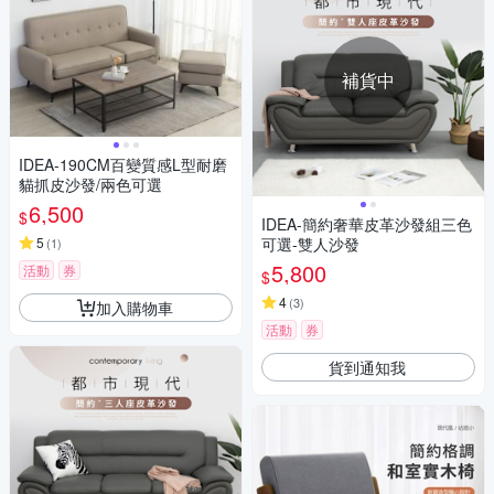
補貨中
IDEA-190CM百變質感L型耐磨
貓抓皮沙發/兩色可選
6,500
$
IDEA-簡約奢華皮革沙發組三色
5
可選-雙人沙發
(
1
)
5,800
活動
券
$
4
(
3
)
加入購物車
活動
券
貨到通知我