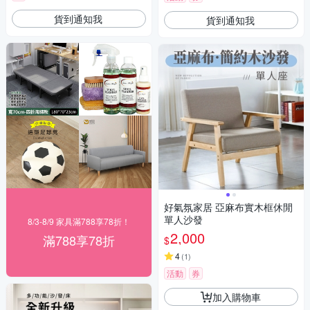
貨到通知我
貨到通知我
好氣氛家居 亞麻布實木框休閒
單人沙發
8/3-8/9 家具滿788享78折！
2,000
滿788享78折
$
4
(
1
)
活動
券
加入購物車