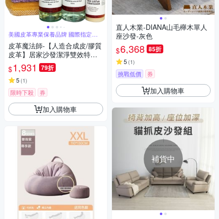
直人木業-DIANA山毛櫸木單人
美國皮革專業保養品牌 國際指定皮
座沙發-灰色
革保養油
皮革魔法師-【人造合成皮/膠質
6,368
85折
$
皮革】居家沙發潔淨雙效特惠
5
(
1
)
組
1,931
79折
$
挑戰低價
券
5
(
1
)
加入購物車
限時下殺
券
加入購物車
補貨中