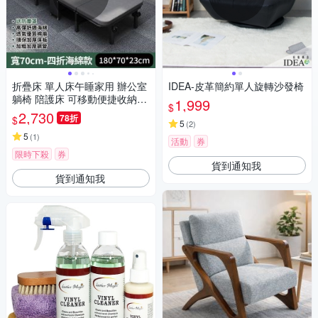
折疊床 單人床午睡家用 辦公室
IDEA-皮革簡約單人旋轉沙發椅
躺椅 陪護床 可移動便捷收納折
1,999
$
疊床180長★寬70
2,730
78折
$
5
(
2
)
5
(
1
)
活動
券
限時下殺
券
貨到通知我
貨到通知我