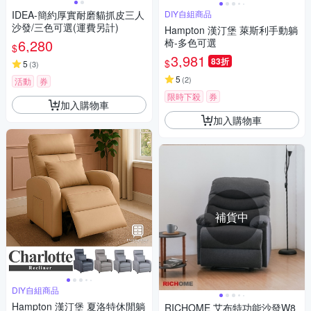
IDEA-簡約厚實耐磨貓抓皮三人
DIY自組商品
沙發/三色可選(運費另計)
Hampton 漢汀堡 萊斯利手動躺
6,280
椅-多色可選
$
3,981
83折
$
5
(
3
)
5
(
2
)
活動
券
限時下殺
券
加入購物車
加入購物車
補貨中
DIY自組商品
Hampton 漢汀堡 夏洛特休閒躺
RICHOME 艾布特功能沙發W8