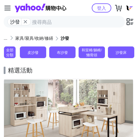
Yahoo購物中心
登入
沙發
家具/寢具/收納/修繕
沙發
全部
和室椅/躺椅/
皮沙發
布沙發
沙發床
分類
懶骨頭
精選活動