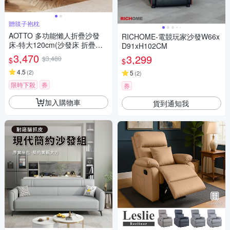
贈毯子抱枕
AOTTO 多功能懶人折疊沙發
RICHOME-電競玩家沙發W66x
床-特大120cm(沙發床 折疊床
D91xH102CM
沙發 單人床)
3,470
3,299
$3,480
$
$
4.5
(
2
)
5
(
2
)
限時下殺
券
券
加入購物車
貨到通知我