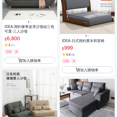
IDEA-簡約奢華皮革沙發組三色
可選-三人沙發
6,800
$
IDEA-日式簡約實木和室椅
5
(
1
)
999
$
活動
券
4.8
(
3
)
加入購物車
活動
券
加入購物車