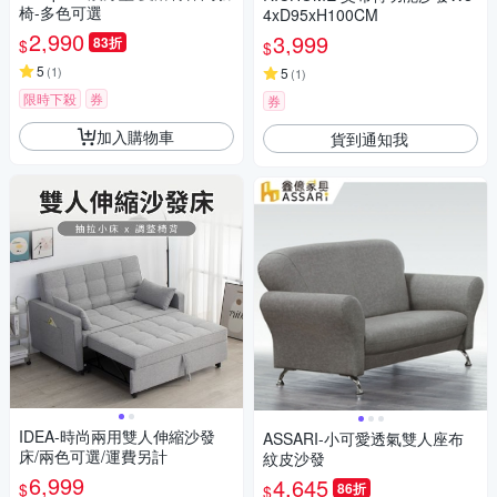
椅-多色可選
4xD95xH100CM
2,990
3,999
83折
$
$
5
(
1
)
5
(
1
)
限時下殺
券
券
加入購物車
貨到通知我
IDEA-時尚兩用雙人伸縮沙發
ASSARI-小可愛透氣雙人座布
床/兩色可選/運費另計
紋皮沙發
6,999
4,645
$
86折
$