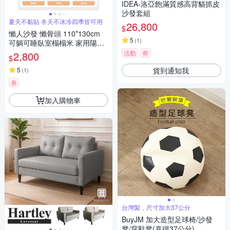
IDEA-洛亞飽滿質感高背貓抓皮
沙發套組
夏天不黏貼 冬天不冰冷四季皆可用
26,800
$
懶人沙發 懶骨頭 110*130cm
5
(
1
)
可躺可睡臥室榻榻米 家用陽台
休閒椅子 可拆分機洗 特大號
活動
券
2,800
$
貨到通知我
5
(
1
)
券
加入購物車
台灣製，尺寸加大37公分
BuyJM 加大造型足球椅/沙發
凳/穿鞋凳(直徑37公分)