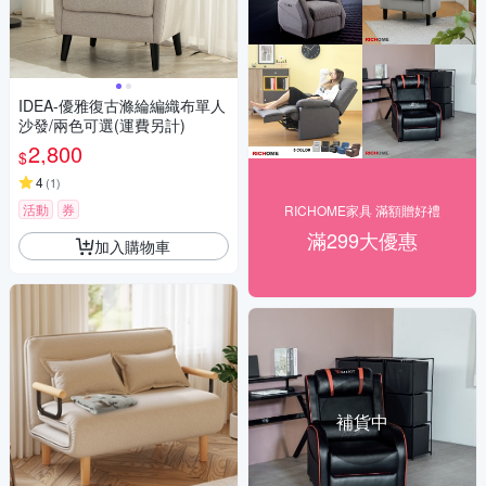
IDEA-優雅復古滌綸編織布單人
沙發/兩色可選(運費另計)
2,800
$
4
(
1
)
活動
券
RICHOME家具 滿額贈好禮
滿299大優惠
加入購物車
補貨中