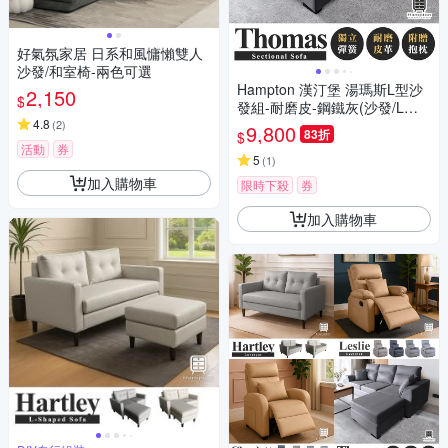
好氣氛家居 日系和風慵懶雙人
沙發/和室椅-兩色可選
Hampton 漢汀堡 湯瑪斯L型沙
2,150
$
發組-耐磨皮-鋼鐵灰(沙發/L型/
4.8
耐磨皮/獨立筒坐墊)
(
2
)
9,800
83折
$
活動
券
5
(
1
)
加入購物車
限時下殺
券
加入購物車