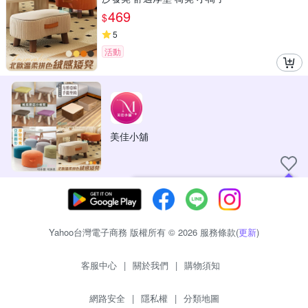
469
$
5
活動
美佳小舖
現在可以追蹤你喜愛的商店！
Yahoo台灣電子商務 版權所有 © 2026 服務條款(
更新
)
客服中心
|
關於我們
|
購物須知
網路安全
|
隱私權
|
分類地圖