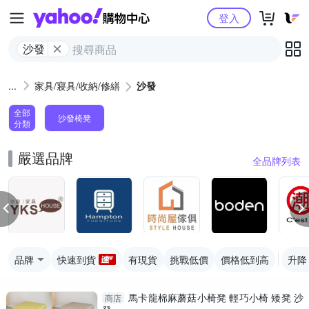
Yahoo購物中心
登入
沙發
家具/寢具/收納/修繕
沙發
全部
沙發椅凳
分類
嚴選品牌
全品牌列表
品牌
快速到貨
有現貨
挑戰低價
價格低到高
升降
馬卡龍棉麻蘑菇小椅凳 輕巧小椅 矮凳 沙
商店