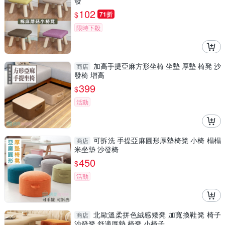
發
102
$
71折
限時下殺
加高手提亞麻方形坐椅 坐墊 厚墊 椅凳 沙
商店
發椅 增高
399
$
活動
可拆洗 手提亞麻圓形厚墊椅凳 小椅 榻榻
商店
米坐墊 沙發椅
450
$
活動
北歐溫柔拼色絨感矮凳 加寬換鞋凳 椅子
商店
沙發凳 舒適厚墊 椅凳 小椅子