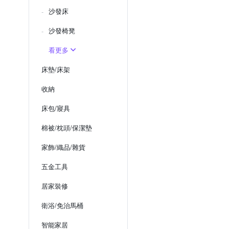
沙發床
沙發椅凳
看更多
床墊/床架
收納
床包/寢具
棉被/枕頭/保潔墊
家飾/織品/雜貨
五金工具
居家裝修
衛浴/免治馬桶
智能家居