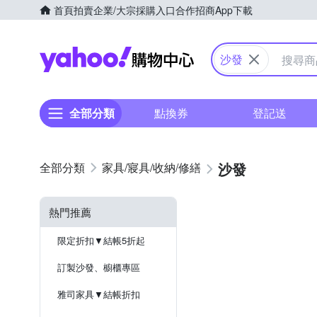
首頁
拍賣
企業/大宗採購入口
合作招商
App下載
Yahoo購物中心
沙發
全部分類
點換券
登記送
沙發
家具/寢具/收納/修繕
熱門推薦
限定折扣▼結帳5折起
訂製沙發、櫥櫃專區
雅司家具▼結帳折扣