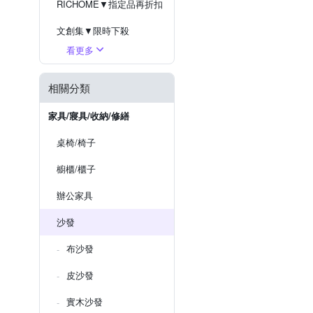
RICHOME▼指定品再折扣
文創集▼限時下殺
看更多
時尚屋▼結帳75折起
MUNA▼結帳再折扣
相關分類
漢汀堡▼全館享優惠
家具/寢具/收納/修繕
瓦酷家具▼指定品再折扣
桌椅/椅子
IDEA▼限時下殺
櫥櫃/櫃子
辦公家具
沙發
布沙發
皮沙發
實木沙發