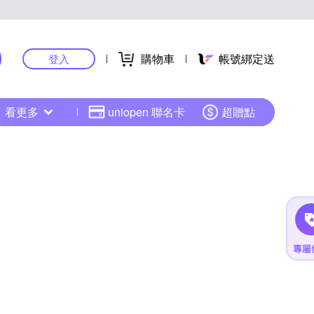
購物車
帳號綁定送
登入
看更多
uniopen 聯名卡
超贈點