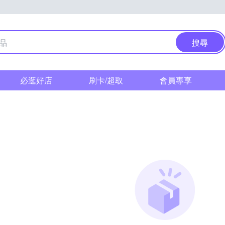
搜尋
必逛好店
刷卡/超取
會員專享