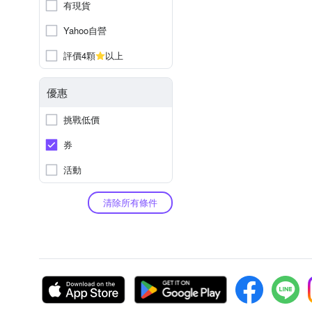
有現貨
Yahoo自營
評價4顆
以上
優惠
挑戰低價
券
活動
清除所有條件