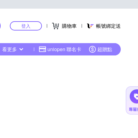
購物車
帳號綁定送
登入
看更多
uniopen 聯名卡
超贈點