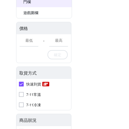
門欄
遊戲圍欄
價格
-
確定
取貨方式
快速到貨
7-11常溫
7-11冷凍
商品狀況