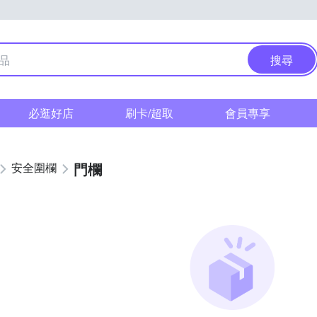
搜尋
必逛好店
刷卡/超取
會員專享
門欄
安全圍欄