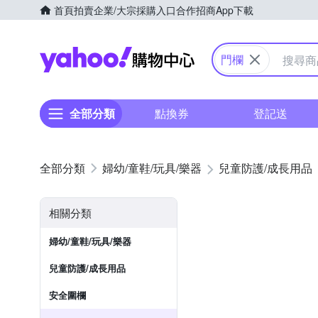
首頁
拍賣
企業/大宗採購入口
合作招商
App下載
Yahoo購物中心
門欄
全部分類
點換券
登記送
婦幼/童鞋/玩具/樂器
兒童防護/成長用品
相關分類
婦幼/童鞋/玩具/樂器
兒童防護/成長用品
安全圍欄