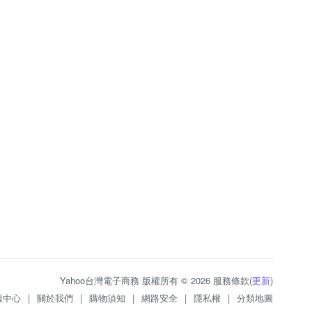
Yahoo台灣電子商務 版權所有 © 2026 服務條款(
更新
)
服中心
|
關於我們
|
購物須知
|
網路安全
|
隱私權
|
分類地圖