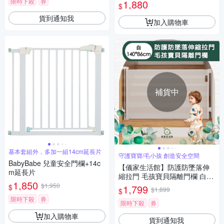
欄
限時下殺
券
1,880
$
貨到通知我
加入購物車
補貨中
基本套組外，多加一組14cm延長片
守護寶寶/毛小孩 創造安全空間
BabyBabe 兒童安全門欄+14c
【儀家生活館】防護防墜落伸
m延長片
縮拉門 毛孩寶貝隔離門欄 白14
1,850
0*86cm
$1,950
$
1,799
$1,899
$
限時下殺
券
限時下殺
券
加入購物車
貨到通知我