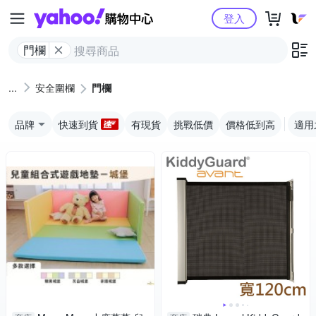
Yahoo購物中心
登入
門欄
安全圍欄
門欄
品牌
快速到貨
有現貨
挑戰低價
價格低到高
適用