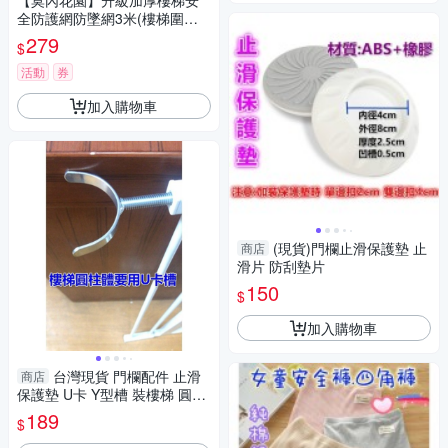
【莫內花園】升級加厚樓梯安
全防護網防墜網3米(樓梯圍欄
縫防護網 欄杆安全網)
279
$
活動
券
加入購物車
(現貨)門欄止滑保護墊 止
商店
滑片 防刮墊片
150
$
加入購物車
台灣現貨 門欄配件 止滑
商店
保護墊 U卡 Y型槽 裝樓梯 圓柱
型 固定槽 導向片 DIY零件
189
$