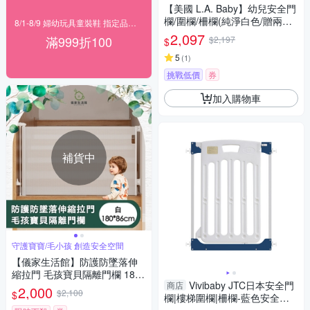
【美國 L.A. Baby】幼兒安全門
欄/圍欄/柵欄(純淨白色/贈兩片
8/1-8/9 婦幼玩具童裝鞋 指定品滿999折100
延伸件)
2,097
滿999折100
$2,197
$
5
(
1
)
挑戰低價
券
加入購物車
補貨中
守護寶寶/毛小孩 創造安全空間
【儀家生活館】防護防墜落伸
縮拉門 毛孩寶貝隔離門欄 180*
Vivibaby JTC日本安全門
商店
86cm
2,000
$2,100
$
欄|樓梯圍欄|柵欄-藍色安全門