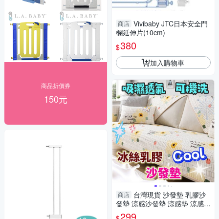
Vivibaby JTC日本安全門
商店
欄延伸片(10cm)
380
$
加入購物車
商品折價券
150元
台灣現貨 沙發墊 乳膠沙
商店
發墊 涼感沙發墊 涼感墊 涼感冰
涼墊 冰絲沙發墊
299
$