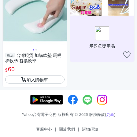
丞盈母嬰用品
台灣現貨 加購軟墊 馬桶
商店
梯軟墊 替換軟墊
60
$
加入購物車
Yahoo台灣電子商務 版權所有 © 2026 服務條款(
更新
)
客服中心
|
關於我們
|
購物須知