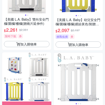
【美國 L.A. Baby】雙向安全門
【美國 L.A. Baby】幼兒安全門
欄/圍欄/柵欄(贈兩片延伸件)
欄/圍欄/柵欄(繽紛黃色/附贈兩
片延伸件)
2,261
2,097
$2,361
$
$2,197
$
限時下殺
券
挑戰低價
券
加入購物車
加入購物車