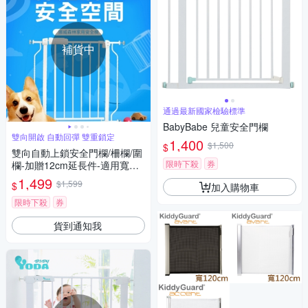
補貨中
通過最新國家檢驗標準
BabyBabe 兒童安全門欄
雙向開啟 自動回彈 雙重鎖定
1,400
$1,500
$
雙向自動上鎖安全門欄/柵欄/圍
限時下殺
券
欄-加贈12cm延長件-適用寬度7
4-99cm
1,499
$1,599
$
加入購物車
限時下殺
券
貨到通知我