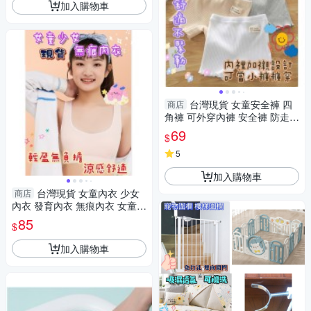
加入購物車
台灣現貨 女童安全褲 四
商店
角褲 可外穿內褲 安全褲 防走光
打底褲 純棉四角褲
69
$
5
加入購物車
台灣現貨 女童內衣 少女
商店
內衣 發育內衣 無痕內衣 女童小
背心內衣 成長內衣
85
$
加入購物車