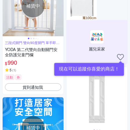
補貨中
三段式開門 雙向90度開門 單手即可
操作
麗兒采家
YODA 第二代雙向自動關門安
全防護兒童門欄
990
$
現在可以追蹤你喜愛的商店！
5
(
1
)
活動
券
貨到通知我
補貨中