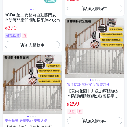
加入購物車
YODA 第二代雙向自動關門安
全防護兒童門欄加長配件-10cm
370
$
挑戰低價
券
加入購物車
安全防護 居家安心 安裝方便
【莫內花園】升級加厚樓梯安
全防護網防墜網2米(樓梯圍欄
縫防護網 欄杆安全網)
259
$
活動
券
加入購物車
安全防護 居家安心 安裝方便