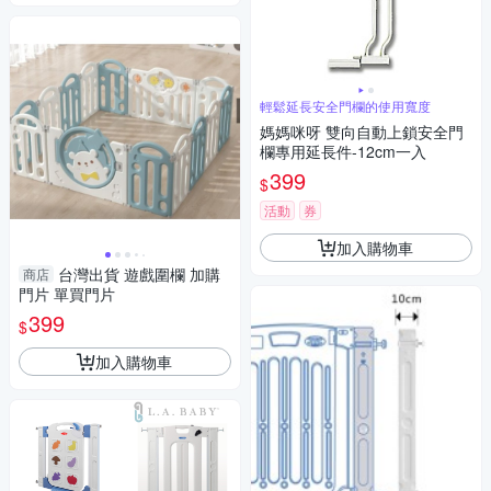
輕鬆延長安全門欄的使用寬度
媽媽咪呀 雙向自動上鎖安全門
欄專用延長件-12cm一入
399
$
活動
券
加入購物車
台灣出貨 遊戲圍欄 加購
商店
門片 單買門片
399
$
加入購物車