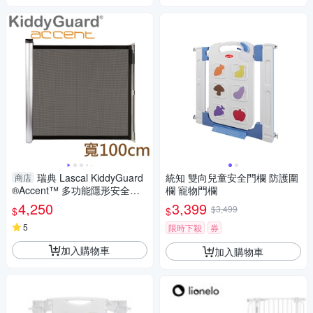
瑞典 Lascal KiddyGuard
統知 雙向兒童安全門欄 防護圍
商店
®Accent™ 多功能隱形安全門
欄 寵物門欄
欄(100cm) 黑色
4,250
3,399
$3,499
$
$
5
限時下殺
券
加入購物車
加入購物車