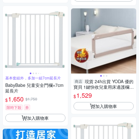
基本套組外，多加一組7cm延長片
現貨 24h出貨 YODA 優的
商店
BabyBabe 兒童安全門欄+7cm
寶貝 1鍵快收兒童用床邊護欄，
延長片
149.5 x 56.5cm， 暖沙米 12-1
1,529
$
1,650
$1,750
$
加入購物車
限時下殺
券
加入購物車