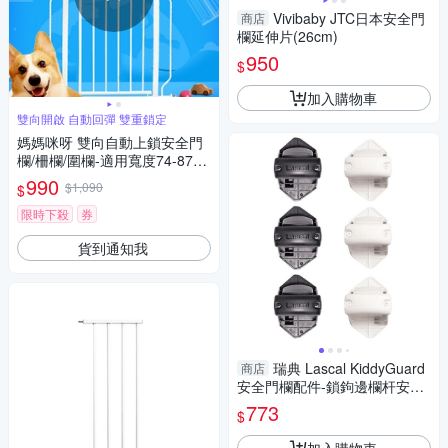
Vivibaby JTC日本安全門
商店
欄延伸片(26cm)
950
$
加入購物車
雙向開啟 自動回彈 雙重鎖定
媽媽咪呀 雙向自動上鎖安全門
欄/柵欄/圍欄-適用寬度74-87c
m(加強穩固款)
990
$1,090
$
限時下殺
券
貨到通知我
瑞典 Lascal KiddyGuard
商店
安全門欄配件-鎖鉤邊欄杆安裝
套件(黑/白)(3入)
773
$
加入購物車