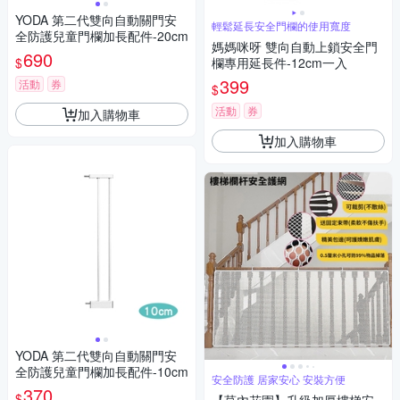
YODA 第二代雙向自動關門安
輕鬆延長安全門欄的使用寬度
全防護兒童門欄加長配件-20cm
媽媽咪呀 雙向自動上鎖安全門
690
$
欄專用延長件-12cm一入
399
活動
券
$
活動
券
加入購物車
加入購物車
YODA 第二代雙向自動關門安
全防護兒童門欄加長配件-10cm
安全防護 居家安心 安裝方便
370
$