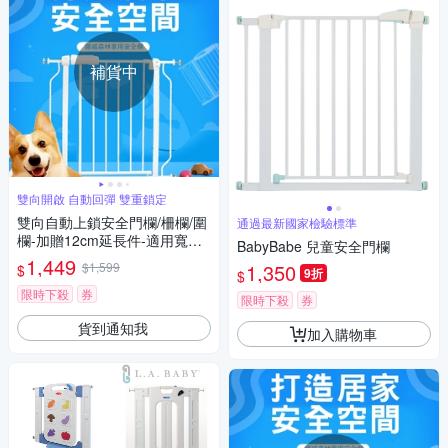
補貨中
雙向開啟 自動回彈 雙重鎖定
雙向自動上鎖安全門欄/柵欄/圍
通過最新國家檢驗標準
欄-加贈12cm延長件-適用寬度7
BabyBabe 兒童安全門欄
4-99cm
1,449
$1,599
1,350
$
9折
$
限時下殺
券
限時下殺
券
貨到通知我
加入購物車