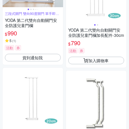
三段式開門 雙向90度開門 單手即可
操作
YODA 第二代雙向自動關門安
全防護兒童門欄
YODA 第二代雙向自動關門安
990
$
全防護兒童門欄加長配件-30cm
5
(
1
)
790
$
活動
券
活動
券
貨到通知我
加入購物車