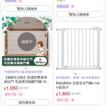
5
挑戰低價
券
(
1
)
挑戰低價
券
加入購物車
加入購物車
補貨中
守護寶寶/毛小孩 創造安全空間
【儀家生活館】防護防墜落伸
基本套組外，多加一組14cm延長片
縮拉門 毛孩寶貝隔離門欄 180*
BabyBabe 兒童安全門欄+14c
86cm
1,950
m延長片
$2,100
$
1,800
$1,950
$
限時下殺
券
限時下殺
券
貨到通知我