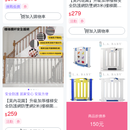
【莫內花園】升級加厚樓梯安
全防護網防墜網3米(樓梯圍欄
挑戰低價
券
縫防護網 欄杆安全網)
279
$
加入購物車
活動
券
加入購物車
安全防護 居家安心 安裝方便
【莫內花園】升級加厚樓梯安
全防護網防墜網2米(樓梯圍欄
縫防護網 欄杆安全網)
259
$
商品折價券
活動
券
150元