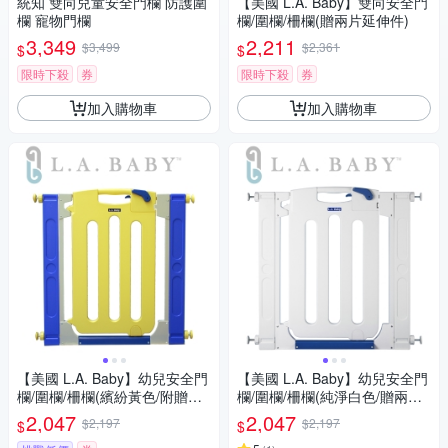
統知 雙向兒童安全門欄 防護圍
【美國 L.A. Baby】雙向安全門
欄 寵物門欄
欄/圍欄/柵欄(贈兩片延伸件)
3,349
2,211
$3,499
$2,361
$
$
限時下殺
券
限時下殺
券
加入購物車
加入購物車
【美國 L.A. Baby】幼兒安全門
【美國 L.A. Baby】幼兒安全門
欄/圍欄/柵欄(繽紛黃色/附贈兩
欄/圍欄/柵欄(純淨白色/贈兩片
片延伸件)
延伸件)
2,047
2,047
$2,197
$2,197
$
$