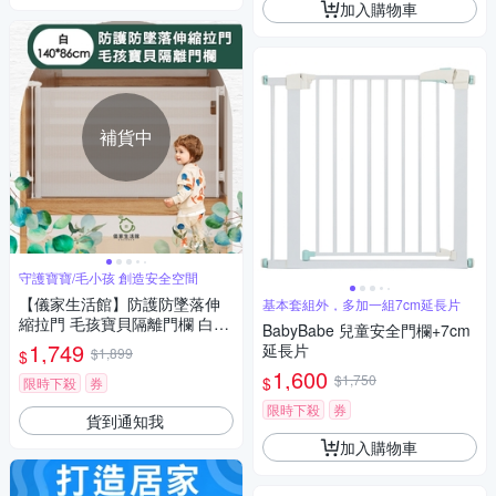
加入購物車
補貨中
守護寶寶/毛小孩 創造安全空間
【儀家生活館】防護防墜落伸
基本套組外，多加一組7cm延長片
縮拉門 毛孩寶貝隔離門欄 白14
BabyBabe 兒童安全門欄+7cm
0*86cm
1,749
延長片
$1,899
$
1,600
$1,750
$
限時下殺
券
限時下殺
券
貨到通知我
加入購物車