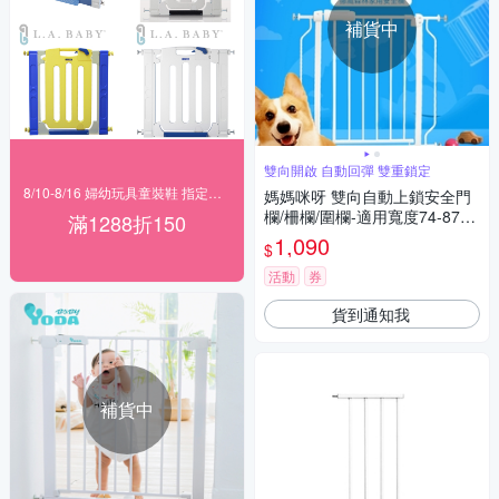
補貨中
雙向開啟 自動回彈 雙重鎖定
8/10-8/16 婦幼玩具童裝鞋 指定品滿1288折150
媽媽咪呀 雙向自動上鎖安全門
欄/柵欄/圍欄-適用寬度74-87c
滿1288折150
m(加強穩固款)
1,090
$
活動
券
貨到通知我
補貨中