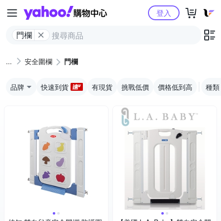
Yahoo購物中心
登入
門欄
安全圍欄
門欄
品牌
快速到貨
有現貨
挑戰低價
價格低到高
種類