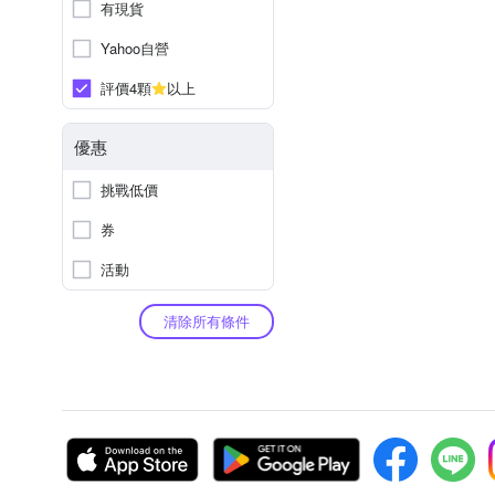
有現貨
Yahoo自營
評價4顆
以上
優惠
挑戰低價
券
活動
清除所有條件