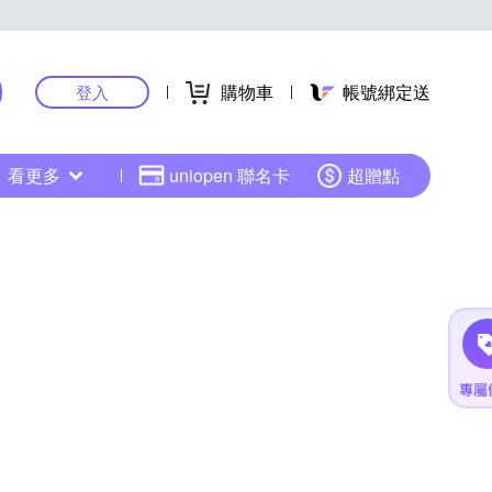
購物車
帳號綁定送
登入
看更多
uniopen 聯名卡
超贈點