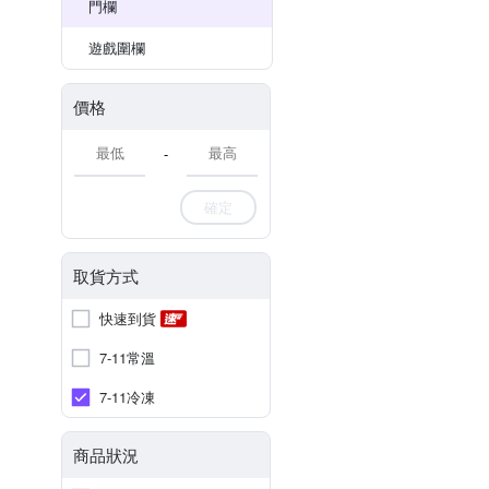
門欄
遊戲圍欄
價格
-
確定
取貨方式
快速到貨
7-11常溫
7-11冷凍
商品狀況