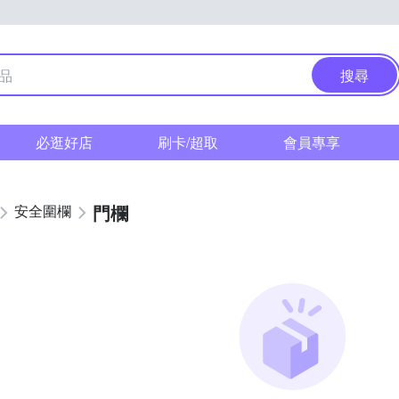
搜尋
必逛好店
刷卡/超取
會員專享
門欄
安全圍欄