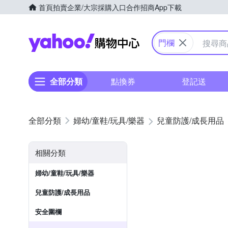
首頁
拍賣
企業/大宗採購入口
合作招商
App下載
Yahoo購物中心
門欄
全部分類
點換券
登記送
婦幼/童鞋/玩具/樂器
兒童防護/成長用品
相關分類
婦幼/童鞋/玩具/樂器
兒童防護/成長用品
安全圍欄