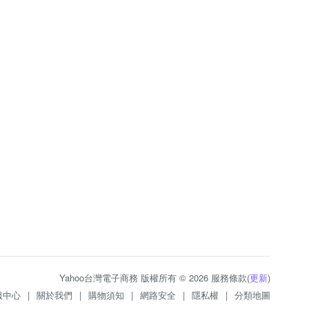
Yahoo台灣電子商務 版權所有 © 2026 服務條款(
更新
)
服中心
|
關於我們
|
購物須知
|
網路安全
|
隱私權
|
分類地圖