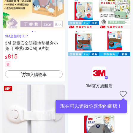
3M全館8折UP
3M 兒童安全防撞地墊禮盒小
兔-丁香紫(32CM) 9片裝
815
$
券
加入購物車
3M官方旗艦店
現在可以追蹤你喜愛的商店！