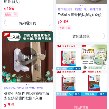
明款 (4入)
199
$
雙按鈕設計，防護升級，鎖住潛在危
險
FaSoLa 可彎折多功能安全鎖
活動
券
239
$
貨到通知我
活動
券
貨到通知我
補貨中
簡易安裝門把鎖 鎖住潛在危險
儀家生活館 門把防護寶寶毛孩
安全鎖/防護門把擋 2入組
299
$
商品折價券