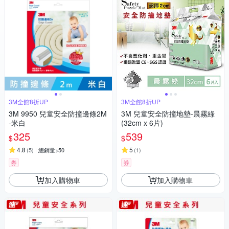
3M全館8折UP
3M全館8折UP
3M 9950 兒童安全防撞邊條2M
3M 兒童安全防撞地墊-晨霧綠
-米白
(32cm x 6片)
325
539
$
$
4.8
5
(
5
)
總銷量>50
(
1
)
券
券
加入購物車
加入購物車