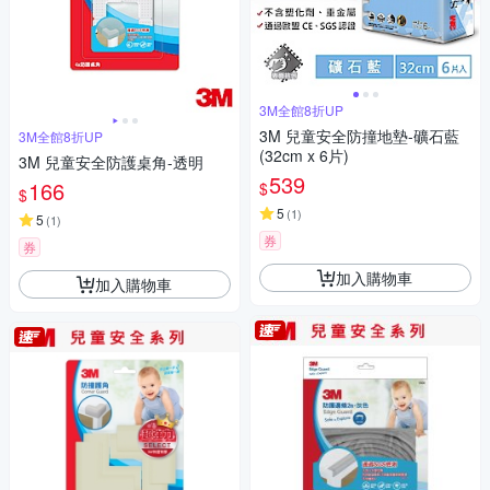
3M全館8折UP
3M 兒童安全防撞地墊-礦石藍
3M全館8折UP
(32cm x 6片)
3M 兒童安全防護桌角-透明
539
166
$
$
5
(
1
)
5
(
1
)
券
券
加入購物車
加入購物車