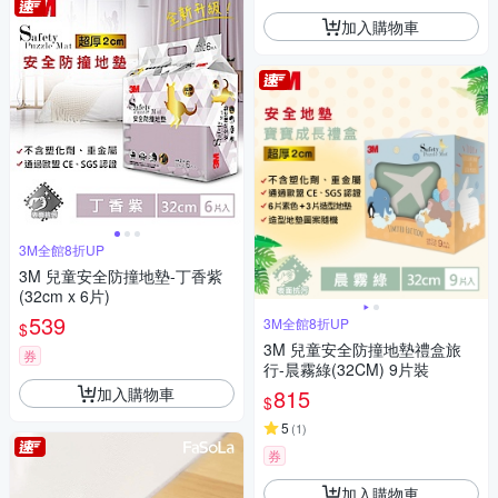
加入購物車
3M全館8折UP
3M 兒童安全防撞地墊-丁香紫
(32cm x 6片)
539
3M全館8折UP
$
3M 兒童安全防撞地墊禮盒旅
券
行-晨霧綠(32CM) 9片裝
加入購物車
815
$
5
(
1
)
券
加入購物車