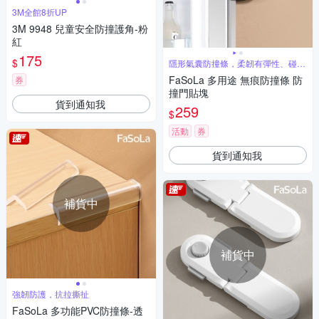
3M全館8折UP
3M 9948 兒童安全防撞護角-粉
紅
175
$
隱形氣囊防撞條，柔韌有彈性、碰撞
快速回彈
FaSoLa 多用途 無痕防撞條 防
券
撞門貼塊
貨到通知我
259
$
活動
券
貨到通知我
補貨中
補貨中
強韌防護，抗拉撕扯
FaSoLa 多功能PVC防撞條-透