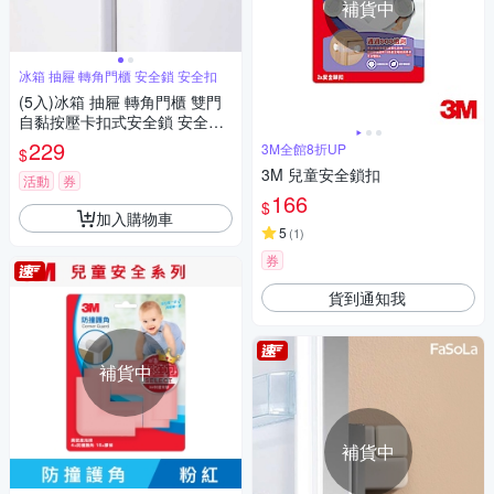
補貨中
冰箱 抽屜 轉角門櫃 安全鎖 安全扣
(5入)冰箱 抽屜 轉角門櫃 雙門
自黏按壓卡扣式安全鎖 安全扣
門扣 抽屜鎖 防開鎖
229
3M全館8折UP
$
3M 兒童安全鎖扣
活動
券
166
$
加入購物車
5
(
1
)
券
貨到通知我
補貨中
補貨中