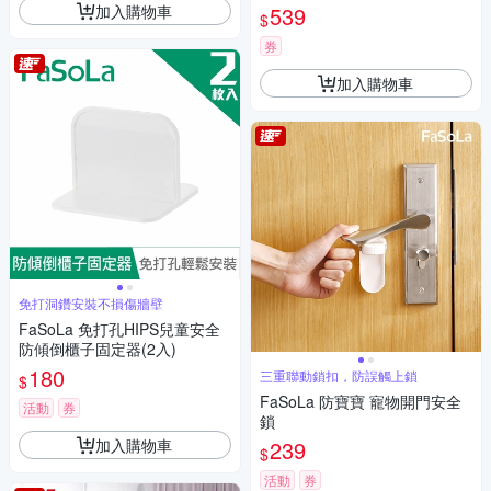
加入購物車
539
$
券
加入購物車
免打洞鑽安裝不損傷牆壁
FaSoLa 免打孔HIPS兒童安全
防傾倒櫃子固定器(2入)
180
三重聯動鎖扣，防誤觸上鎖
$
FaSoLa 防寶寶 寵物開門安全
活動
券
鎖
加入購物車
239
$
活動
券