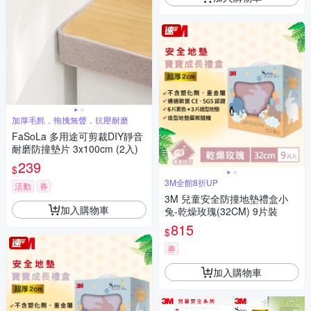
加厚毛氈，拖拽無聲，抗壓耐磨
FaSoLa 多用途可剪裁DIY靜音
耐磨防撞墊片 3x100cm (2入)
239
$
3M全館8折UP
活動
券
3M 兒童安全防撞地墊禮盒小
加入購物車
兔-乾燥玫瑰(32CM) 9片裝
815
$
券
加入購物車