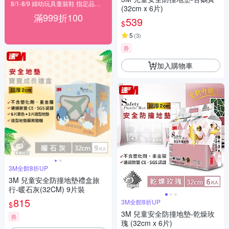
8/1-8/9 婦幼玩具童裝鞋 指定品滿999折100
(32cm x 6片)
滿999折100
539
$
5
(
3
)
券
加入購物車
3M全館8折UP
3M 兒童安全防撞地墊禮盒旅
行-暖石灰(32CM) 9片裝
815
3M全館8折UP
$
3M 兒童安全防撞地墊-乾燥玫
券
瑰 (32cm x 6片)