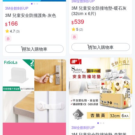
3M全館8折UP
3M 兒童安全防撞地墊-暖石灰
3M全館8折UP
(32cm x 6片)
3M 兒童安全防撞護角-灰色
539
166
$
$
5
(
2
)
4.7
(
3
)
券
券
加入購物車
加入購物車
3M全館8折UP
3M 兒童安全防撞地墊-杏鵝黃