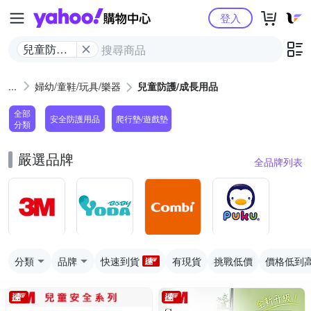
Yahoo購物中心
登入
兒童防護/
成長用品
婦幼/童鞋/玩具/樂器
兒童防護/成長用品
全部
安全防護用品
爬行墊/遊戲墊
分類
嚴選品牌
全品牌列表
分類
品牌
快速到貨
有現貨
挑戰低價
價格低到