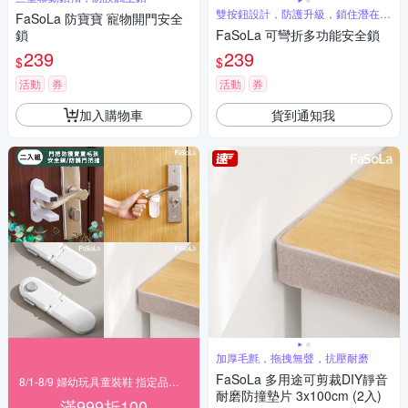
雙按鈕設計，防護升級，鎖住潛在危
FaSoLa 防寶寶 寵物開門安全
險
鎖
FaSoLa 可彎折多功能安全鎖
239
239
$
$
活動
券
活動
券
加入購物車
貨到通知我
加厚毛氈，拖拽無聲，抗壓耐磨
FaSoLa 多用途可剪裁DIY靜音
8/1-8/9 婦幼玩具童裝鞋 指定品滿999折100
耐磨防撞墊片 3x100cm (2入)
滿999折100