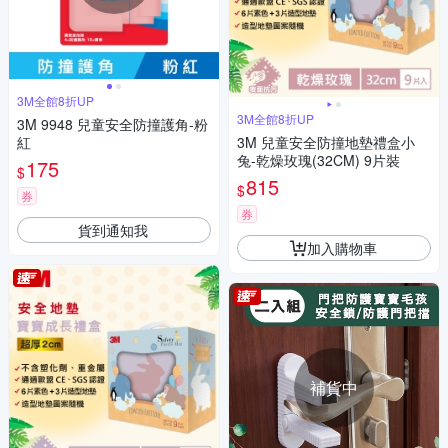
3M全館8折UP
3M全館8折UP
3M 9948 兒童安全防撞護角-粉
紅
3M 兒童安全防撞地墊禮盒小
兔-乾燥玫瑰(32CM) 9片裝
175
$
815
$
券
券
貨到通知我
加入購物車
補貨中