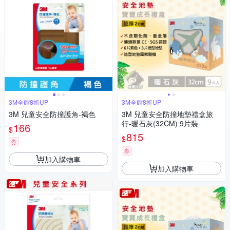
3M全館8折UP
3M全館8折UP
3M 兒童安全防撞護角-褐色
3M 兒童安全防撞地墊禮盒旅
行-暖石灰(32CM) 9片裝
166
$
815
$
券
券
加入購物車
加入購物車