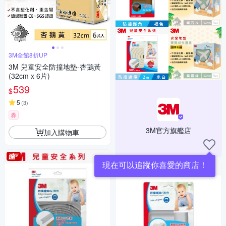
3M全館8折UP
3M 兒童安全防撞地墊-杏鵝黃
(32cm x 6片)
539
$
5
(
3
)
券
3M官方旗艦店
加入購物車
現在可以追蹤你喜愛的商店！