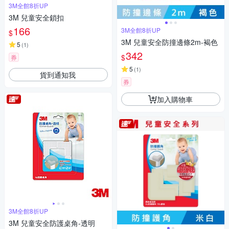
3M全館8折UP
3M 兒童安全鎖扣
166
3M全館8折UP
$
3M 兒童安全防撞邊條2m-褐色
5
(
1
)
342
$
券
5
(
1
)
貨到通知我
券
加入購物車
3M全館8折UP
3M 兒童安全防護桌角-透明