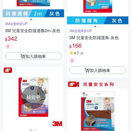
3M全館8折UP
3M 兒童安全防撞邊條2m-灰色
3M全館8折UP
342
3M 兒童安全防撞護角-灰色
$
166
$
券
4.7
(
3
)
加入購物車
券
加入購物車
補貨中