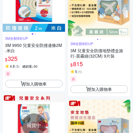
3M全館8折UP
3M全館8折UP
3M 9950 兒童安全防撞邊條2M
-米白
3M 兒童安全防撞地墊禮盒旅
行-晨霧綠(32CM) 9片裝
325
$
815
$
4.8
(
5
)
總銷量>50
5
(
1
)
券
券
加入購物車
加入購物車
補貨中