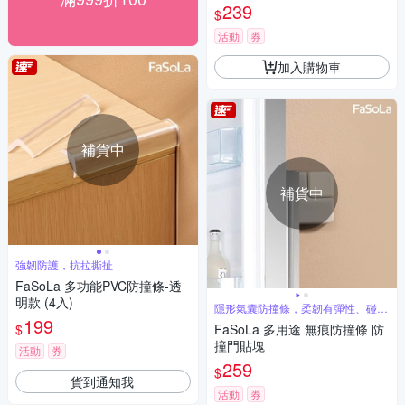
239
$
活動
券
加入購物車
補貨中
補貨中
強韌防護，抗拉撕扯
FaSoLa 多功能PVC防撞條-透
明款 (4入)
隱形氣囊防撞條，柔韌有彈性、碰撞
快速回彈
199
$
FaSoLa 多用途 無痕防撞條 防
撞門貼塊
活動
券
259
$
貨到通知我
活動
券