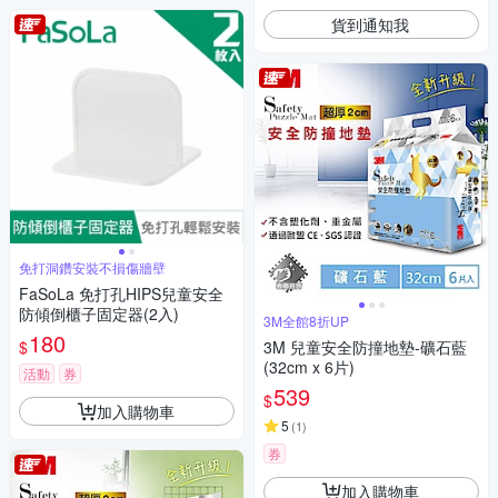
貨到通知我
免打洞鑽安裝不損傷牆壁
FaSoLa 免打孔HIPS兒童安全
防傾倒櫃子固定器(2入)
3M全館8折UP
180
$
3M 兒童安全防撞地墊-礦石藍
(32cm x 6片)
活動
券
539
$
加入購物車
5
(
1
)
券
加入購物車