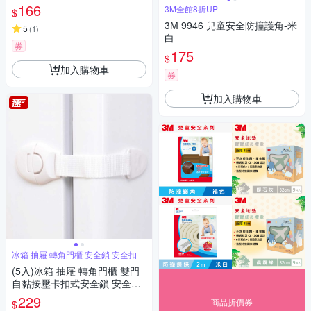
166
3M全館8折UP
$
3M 9946 兒童安全防撞護角-米
5
(
1
)
白
券
175
$
加入購物車
券
加入購物車
冰箱 抽屜 轉角門櫃 安全鎖 安全扣
(5入)冰箱 抽屜 轉角門櫃 雙門
自黏按壓卡扣式安全鎖 安全扣
門扣 抽屜鎖 防開鎖
229
商品折價券
$