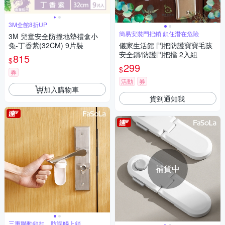
3M全館8折UP
簡易安裝門把鎖 鎖住潛在危險
3M 兒童安全防撞地墊禮盒小
兔-丁香紫(32CM) 9片裝
儀家生活館 門把防護寶寶毛孩
安全鎖/防護門把擋 2入組
815
$
299
$
券
活動
券
加入購物車
貨到通知我
補貨中
三重聯動鎖扣，防誤觸上鎖