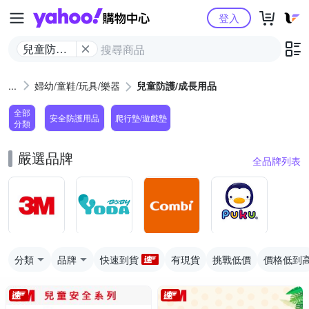
Yahoo購物中心
登入
兒童防護/
成長用品
婦幼/童鞋/玩具/樂器
兒童防護/成長用品
全部
安全防護用品
爬行墊/遊戲墊
分類
嚴選品牌
全品牌列表
分類
品牌
快速到貨
有現貨
挑戰低價
價格低到