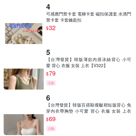
可感應門禁卡套 電梯卡套 磁扣保護套 水滴門
禁卡套 卡套鑰匙扣
32
$
【台灣發貨】韓版薄款內搭冰絲背心 小可
愛 背心 衣服 女裝 上衣【V322】
79
$
活動
【台灣發貨】韓版百搭顯瘦皺褶短版背心 免
穿內衣帶胸墊 小可愛 背心 衣服 女裝 上衣
【V103】
69
$
活動