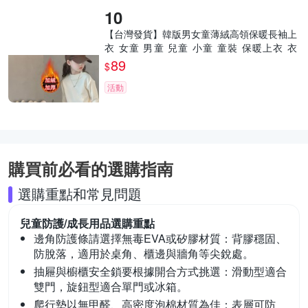
【台灣發貨】韓版男女童薄絨高領保暖長袖上
衣 女童 男童 兒童 小童 童裝 保暖上衣 衣
服 發
89
$
活動
購買前必看的選購指南
選購重點和常見問題
兒童防護/成長用品
選購重點
邊角防護條請選擇無毒EVA或矽膠材質：
背膠穩固、
防脫落，適用於桌角、櫃邊與牆角等尖銳處。
抽屜與櫥櫃安全鎖要根據開合方式挑選：
滑動型適合
雙門，旋鈕型適合單門或冰箱。
爬行墊以無甲醛、高密度泡棉材質為佳：
表層可防