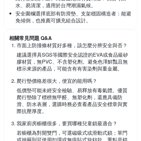
水、易清潔，適用於台灣潮濕氣候。
安全圍欄選擇底部有防滑墊、支架穩固構造者：
能避
免傾倒，也推薦可擴充組合設計。
相關常見問題 Q&A
市面上防撞條材質好多種，該怎麼分辨安全與否？
建議選擇具SGS等國際安全認證的EVA或食品級矽
膠材質，無PVC、不含塑化劑。避免色澤鮮豔且無
標示來源的產品，可能含有有害染劑與重金屬。
爬行墊價格差很大，便宜的能用嗎？
低價墊可能未經安全檢驗、易釋放有毒氣體。優質
爬行墊除了標榜無甲醛、無塑化劑，還應具備防
滑、防水表層，選購時務必查看產品安全標章與實
際抗壓厚度。
我家廚房櫥櫃很多，要買哪種兒童鎖最適合？
若櫥櫃為對開雙門，可選磁吸式或滑動式鎖；單門
或抽屜則可使用扣環或無痕貼式旋鈕款，重點是鎖