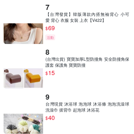
【台灣發貨】韓版薄款內搭無袖背心 小可
愛 背心 衣服 女裝 上衣【V422】
69
$
活動
(台灣出貨) 寶寶加厚L型防撞角 安全防撞角保
護套 保護角 寶寶防撞
15
$
台灣現貨 沐浴球 泡泡球 沐浴條 泡泡洗澡球
洗澡巾 搓背巾 起泡球 沐浴花
40
$