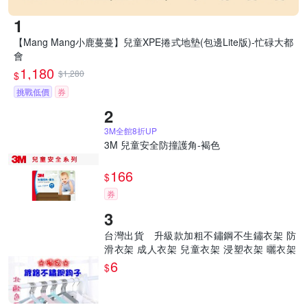
【Mang Mang小鹿蔓蔓】兒童XPE捲式地墊(包邊Lite版)-忙碌大都
會
1,180
$1,280
$
挑戰低價
券
3M全館8折UP
3M 兒童安全防撞護角-褐色
166
$
券
台灣出貨 升級款加粗不鏽鋼不生鏽衣架 防
滑衣架 成人衣架 兒童衣架 浸塑衣架 曬衣架
不鏽
6
$