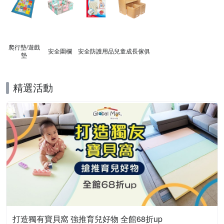
爬行墊/遊戲
安全圍欄
安全防護用品
兒童成長傢俱
墊
精選活動
打造獨有寶貝窩 強推育兒好物 全館68折up