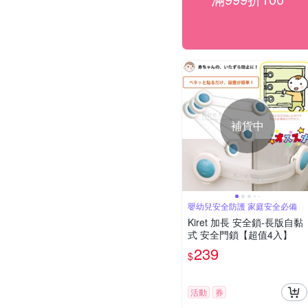
補貨中
嬰幼兒安全防護 家庭安全必備
Kiret 加長 安全鎖-長版自黏
式 安全門鎖【超值4入】
239
$
活動
券