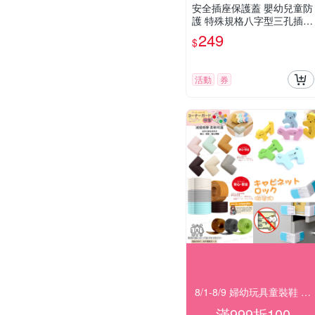
安全插座保護蓋 嬰幼兒童防
護 特殊規格八字型三孔插座
防觸電 超值50入 Kiret
249
$
活動
券
8/1-8/9 婦幼玩具童裝鞋 指定品滿999折100
滿999折100