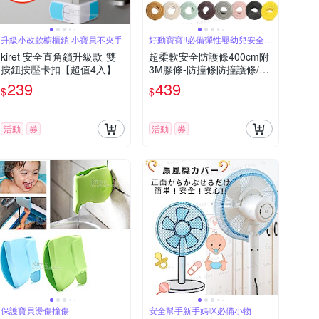
升級小改款櫥櫃鎖 小寶貝不夾手
好動寶寶!!必備彈性嬰幼兒安全防
護條
kiret 安全直角鎖升級款-雙
超柔軟安全防護條400cm附
按鈕按壓卡扣【超值4入】
3M膠條-防撞條防撞護條/防
撞泡棉居家幼兒老人寵物必
239
439
$
$
備
活動
券
活動
券
保護寶貝燙傷撞傷
安全幫手新手媽咪必備小物