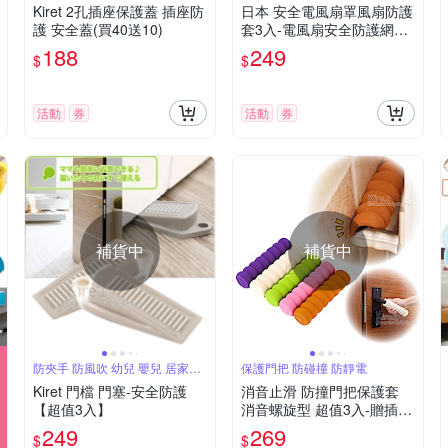
Kiret 2孔插座保護蓋 插座防
日本 安全電風扇罩風扇防護
護 安全蓋(買40送10)
套3入-電風扇安全防護網防
塵罩
188
249
$
$
活動
券
活動
券
補貨中
補貨中
防夾手 防風吹 幼兒 嬰兒 居家安
保護門把 防碰撞 防靜電
全用品
Kiret 門檔 門塞-安全防護
消音止滑 防撞門把保護套
【超值3入】
消音螺旋型 超值3入-贈插座
保護蓋kiret
249
269
$
$