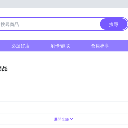
搜尋
必逛好店
刷卡/超取
會員專享
用品
防撞護條
4個月~6個月
嬰幼兒防夾門擋
10個月~12個月
嬰幼兒防撞桌角
0個月~3個月
嬰幼兒防撞護具
展開全部