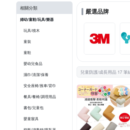
相關分類
嚴選品牌
婦幼/童鞋/玩具/樂器
玩具/積木
童裝
童鞋
嬰幼兒食品
兒童防護/成長用品 17 筆
濕巾/清潔/保養
安全座椅/推車/背巾
餐具/餐椅/調理用品
書包/兒童包
嬰童寢具
奶瓶/消毒鍋/吸乳器