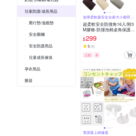
兒童防護/成長用品
加厚柔軟最安全全家大小都照顧
到了
爬行墊/遊戲墊
超柔軟安全防撞角16入/附3
M膠條-防撞泡棉桌角保護
安全圍欄
墊/防護角居家幼兒老人寵物
299
$
必備共16入
安全防護用品
5
(
1
)
活動
券
兒童成長傢俱
孕衣用品
樂器
電源蓋上絕緣蓋