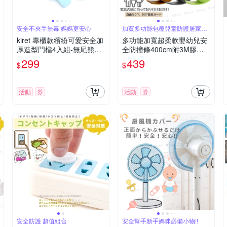
安全不夾手無毒 媽媽更安心
加寬多功能包覆兒童防護居家就
靠它
kiret 專櫃款繽紛可愛安全加
多功能加寬超柔軟嬰幼兒安
厚造型門檔4入組-無尾熊貓
全防撞條400cm附3M膠條
咪狗狗幼教學習門擋
防撞護條/防撞泡棉 幼兒老
299
439
$
$
人
活動
券
活動
券
安全防護 超值組合
安全幫手新手媽咪必備小物!!