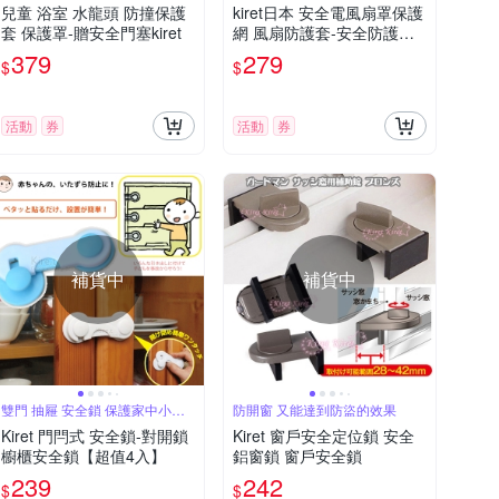
兒童 浴室 水龍頭 防撞保護
kiret日本 安全電風扇罩保護
套 保護罩-贈安全門塞kiret
網 風扇防護套-安全防護網
防塵罩5入
379
279
$
$
活動
券
活動
券
補貨中
補貨中
雙門 抽屜 安全鎖 保護家中小寶
防開窗 又能達到防盜的效果
貝
Kiret 門閂式 安全鎖-對開鎖
Kiret 窗戶安全定位鎖 安全
櫥櫃安全鎖【超值4入】
鋁窗鎖 窗戶安全鎖
239
242
$
$