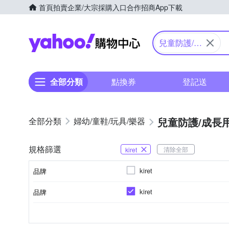
首頁
拍賣
企業/大宗採購入口
合作招商
App下載
Yahoo購物中心
兒童防護/成
長用品
全部分類
點換券
登記送
兒童防護/成長
婦幼/童鞋/玩具/樂器
規格篩選
清除全部
kiret
kiret
品牌
kiret
品牌
品牌名稱
嬰幼兒防護安全鎖
7個月~9個月
12個月以上
嬰幼兒
種類
適用之年齡（以月為單位)
品牌名稱