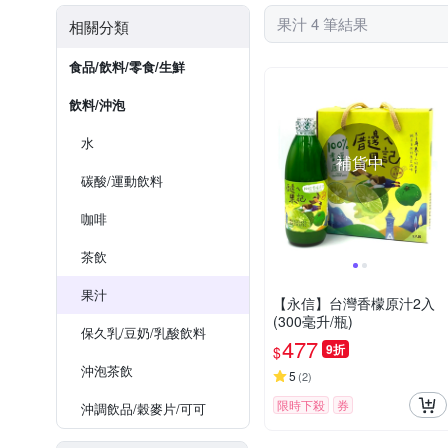
果汁 4 筆結果
相關分類
食品/飲料/零食/生鮮
飲料/沖泡
水
補貨中
碳酸/運動飲料
咖啡
茶飲
果汁
【永信】台灣香檬原汁2入
(300毫升/瓶)
保久乳/豆奶/乳酸飲料
477
9折
$
沖泡茶飲
5
(
2
)
限時下殺
券
沖調飲品/穀麥片/可可