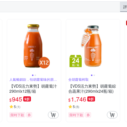
評
人氣暢銷款，怕胡蘿蔔味的朋友
全胡蘿蔔榨取
也愛喝
【VDS活力東勢】胡蘿蔔汁
【VDS活力東勢】胡蘿蔔綜
290mlx12瓶/箱
合蔬果汁(290mlx24瓶/箱)
945
1,746
9折
9折
$
$
5
5
(
1
)
(
5
)
限時下殺
券
限時下殺
券