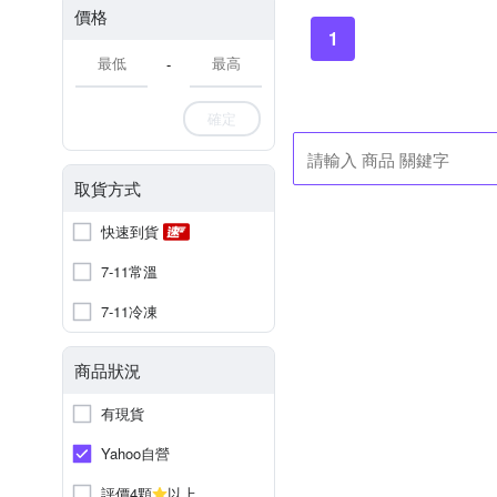
價格
1
-
確定
取貨方式
快速到貨
7-11常溫
7-11冷凍
商品狀況
有現貨
Yahoo自營
評價4顆
以上