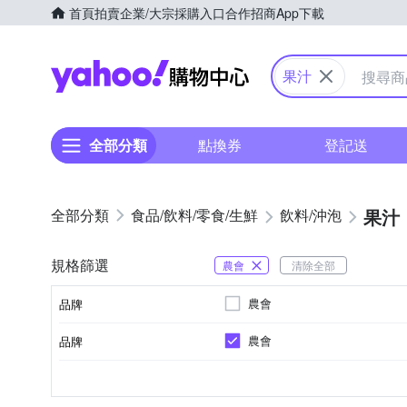
首頁
拍賣
企業/大宗採購入口
合作招商
App下載
Yahoo購物中心
果汁
全部分類
點換券
登記送
果汁
食品/飲料/零食/生鮮
飲料/沖泡
規格篩選
農會
清除全部
農會
品牌
農會
品牌
品牌名稱
台灣
蔬果汁/果汁
玻璃罐
台灣
原料原產地
商品種類
外包裝材質
製造/加工地
品牌名稱