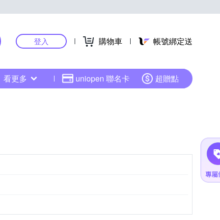
購物車
帳號綁定送
登入
看更多
uniopen 聯名卡
超贈點