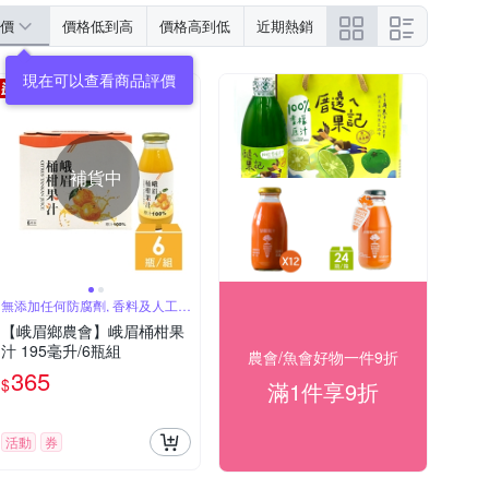
價
價格低到高
價格高到低
近期熱銷
現在可以查看商品評價
補貨中
無添加任何防腐劑, 香料及人工色
素
【峨眉鄉農會】峨眉桶柑果
汁 195毫升/6瓶組
農會/魚會好物一件9折
365
$
滿1件享9折
活動
券