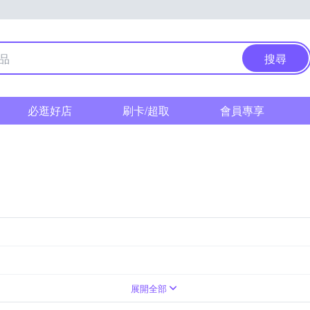
搜尋
必逛好店
刷卡/超取
會員專享
展開全部