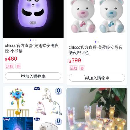
chicco官方直營-充電式安撫夜
chicco官方直營-美夢晚安熊音
燈-小熊貓
樂夜燈-2色
460
399
$
$
活動
券
活動
券
加入購物車
加入購物車