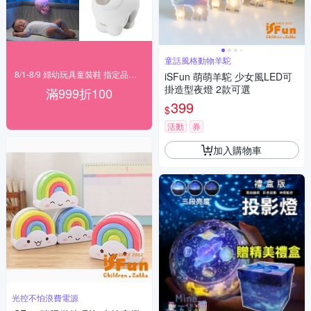
童話風格動物羊駝
8/1-8/9 婦幼玩具童裝鞋 指定品滿999折100
iSFun 萌萌羊駝 少女風LED可
掛造型夜燈 2款可選
滿999折100
399
$
活動
券
加入購物車
光控不怕浪費電源