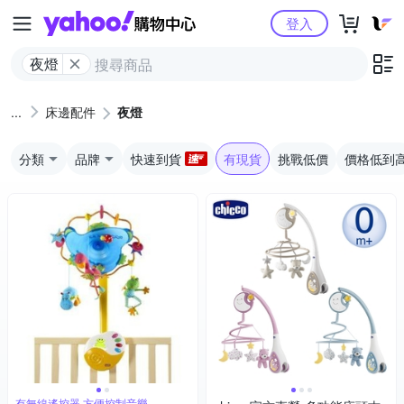
Yahoo購物中心
登入
夜燈
床邊配件
夜燈
分類
品牌
快速到貨
有現貨
挑戰低價
價格低到
有無線遙控器,方便控制音樂