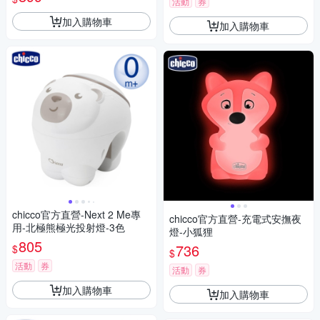
活動
券
加入購物車
加入購物車
chicco官方直營-Next 2 Me專
chicco官方直營-充電式安撫夜
用-北極熊極光投射燈-3色
燈-小狐狸
805
736
$
$
活動
券
活動
券
加入購物車
加入購物車