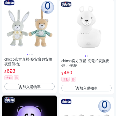
chicco官方直營-晚安寶貝安撫
chicco官方直營-充電式安撫夜
夜燈熊/兔
燈-小羊駝
623
460
$
$
活動
券
活動
券
加入購物車
加入購物車