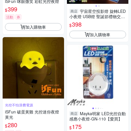
iSFun 咪眼微笑 彩虹光控夜燈
399
$
宇宙星空投影燈 旋轉LED
商店
小夜燈 USB燈 聖誕節禮物交換
活動
券
〈mina百貨〉【T0016】
398
$
加入購物車
加入購物車
光控不怕浪費電源
iSFun 破蛋黃雞 光控迷你夜燈
Mayka明家 LED光控自動
商店
黃光
感應小夜燈-GN-110【愛買】
280
175
$
$