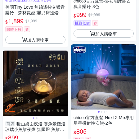
chicco官方直營-多功能床頭古
典音樂鈴-3色
美國Tiny Love 無線遙控交響音
樂鈴 - 森林昆蟲(嬰兒床邊燈光
999
$1,099
$
音樂鈴、安撫鈴)
1,899
$1,999
$
挑戰低價
券
限時下殺
券
加入購物車
加入購物車
chicco官方直營-Next 2 Me專用
星星投射晚安熊-2色
暖山桌面夜燈 養魚景觀燈
商店
玻璃小魚缸夜燈 氛圍燈 魚缸暖
805
$
山小夜燈
899
$