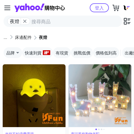
Yahoo購物中心
登入
夜燈
床邊配件
夜燈
品牌
快速到貨
有現貨
挑戰低價
價格低到高
出廠
光控不怕浪費電源
童話風格動物羊駝