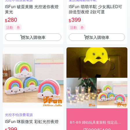
iSFun 破蛋黃雞 光控迷你夜燈
iSFun 萌萌羊駝 少女風LED可
黃光
掛造型夜燈 2款可選
280
399
$
$
活動
券
活動
券
加入購物車
加入購物車
光控不怕浪費電源
iSFun 咪眼微笑 彩虹光控夜燈
8/1-8/9 婦幼玩具童裝鞋 指定品滿999折100
399