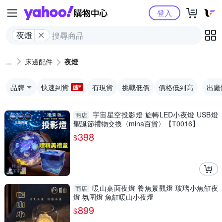
Yahoo購物中心
登入
夜燈
床邊配件
夜燈
品牌
快速到貨
有現貨
挑戰低價
價格低到高
出廠
宇宙星空投影燈 旋轉LED小夜燈 USB燈
商店
聖誕節禮物交換〈mina百貨〉【T0016】
398
$
暖山桌面夜燈 養魚景觀燈 玻璃小魚缸夜
商店
燈 氛圍燈 魚缸暖山小夜燈
899
$