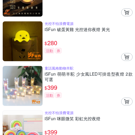
光控不怕浪費電源
iSFun 破蛋黃雞 光控迷你夜燈 黃光
280
$
活動
券
童話風格動物羊駝
iSFun 萌萌羊駝 少女風LED可掛造型夜燈 2款
可選
399
$
活動
券
光控不怕浪費電源
iSFun 咪眼微笑 彩虹光控夜燈
399
$