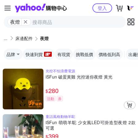
Yahoo購物中心
登入
夜燈
床邊配件
夜燈
品牌
快速到貨
有現貨
挑戰低價
價格低到高
出廠
光控不怕浪費電源
iSFun 破蛋黃雞 光控迷你夜燈 黃光
280
$
活動
券
童話風格動物羊駝
iSFun 萌萌羊駝 少女風LED可掛造型夜燈 2款
可選
399
$