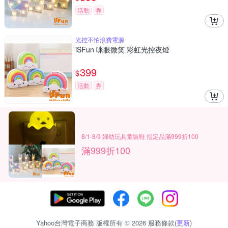
活動
券
光控不怕浪費電源
iSFun 咪眼微笑 彩虹光控夜燈
399
$
活動
券
8/1-8/9 婦幼玩具童裝鞋 指定品滿999折100
滿999折100
Yahoo台灣電子商務 版權所有 © 2026 服務條款(
更新
)