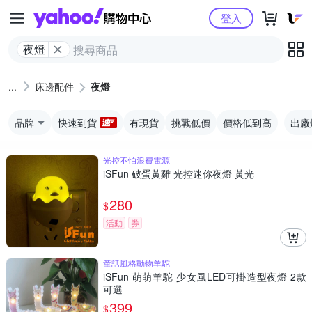
Yahoo購物中心
登入
夜燈
床邊配件
夜燈
品牌
快速到貨
有現貨
挑戰低價
價格低到高
出廠
光控不怕浪費電源
iSFun 破蛋黃雞 光控迷你夜燈 黃光
280
$
活動
券
童話風格動物羊駝
iSFun 萌萌羊駝 少女風LED可掛造型夜燈 2款
可選
399
$