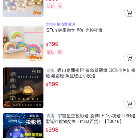
活動
券
光控不怕浪費電源
iSFun 咪眼微笑 彩虹光控夜燈
399
$
活動
券
暖山桌面夜燈 養魚景觀燈 玻璃小魚缸夜
商店
燈 氛圍燈 魚缸暖山小夜燈
899
$
宇宙星空投影燈 旋轉LED小夜燈 USB燈
商店
聖誕節禮物交換〈mina百貨〉【T0016】
398
$